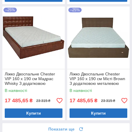
–25%
–25%
Ліжко Двоспальне Chester
Ліжко Двоспальне Chester
VIP 160 х 190 см Мадрас
VIP 160 х 190 см Місті Brown
Whisky З додатковою
З додатковою металевою
металевою цільнозварною
цільнозварною рамою
В наявності
В наявності
рамою Коричневий
Коричневий
17 485,65
17 485,65
₴
₴
23 315 ₴
23 315 ₴
Купити
Купити
Показати ще