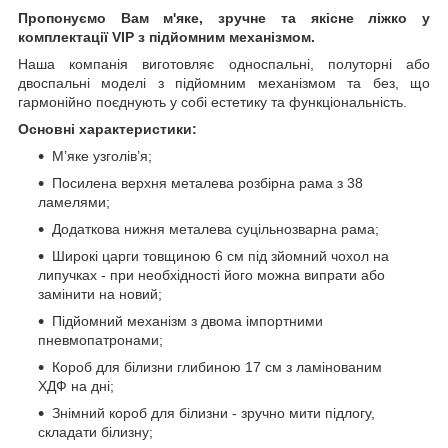
Пропонуємо Вам м'яке, зручне та якiсне ліжко у
комплектації VIP
з підйомним механізмом.
Наша компанія виготовляє односпальні, полуторні або
двоспальні моделі з підйомним механізмом та без, що
гармонійно поєднують у собі естетику та функціональність.
Основні характеристики:
М’яке узголів’я;
Посилена верхня металева розбірна рама з 38
ламелями;
Додаткова нижня металева суцільнозварна рама;
Широкі царги товщиною 6 см під зйомний чохол на
липучках - при необхідності його можна випрати або
замінити на новий;
Підйомний механізм з двома імпортними
пневмопатронами;
Короб для білизни глибиною 17 см з ламінованим
ХДФ на дні;
Знімний короб для білизни - зручно мити підлогу,
складати білизну;