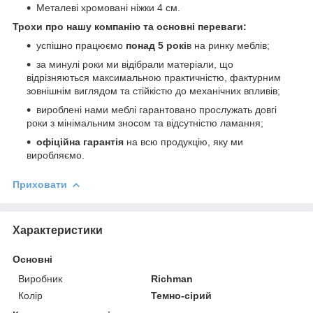
Металеві хромовані ніжки 4 см.
Трохи про нашу компанію та основні переваги:
успішно працюємо
понад 5 рокі
в на ринку меблів;
за минулі роки ми відібрали матеріали, що
відрізняються максимальною практичністю, фактурним
зовнішнім виглядом та стійкістю до механічних впливів;
вироблені нами меблі гарантовано прослужать довгі
роки з мінімальним зносом та відсутністю ламання;
офіційна гарантія
на всю продукцію, яку ми
виробляємо.
Приховати
Характеристики
Основні
Виробник
Richman
Колір
Темно-сірий