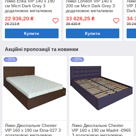
Ліжко Erika VIP 140 х 190
Ліжко London VIP 140 х
Ліжк
см Місті Dark Grey З
200 см Місті Dark Grey З
VIP 
додатковою металевою
додатковою металевою
Dark
цільнозварною рамою
цільнозварною рамою
мета
22 936,20
33 626,25
34 
₴
₴
Темно-сірий
Темно-сірий
рамо
26 213 ₴
38 430 ₴
39 24
Купити
Купити
Акційні пропозиції та новинки
–25%
–25%
Ліжко Двоспальне Chester
Ліжко Двоспальне Chester
VIP 160 х 190 см Etna-027 З
VIP 160 х 190 см Madrit -0965
додатковою металевою
З додатковою металевою