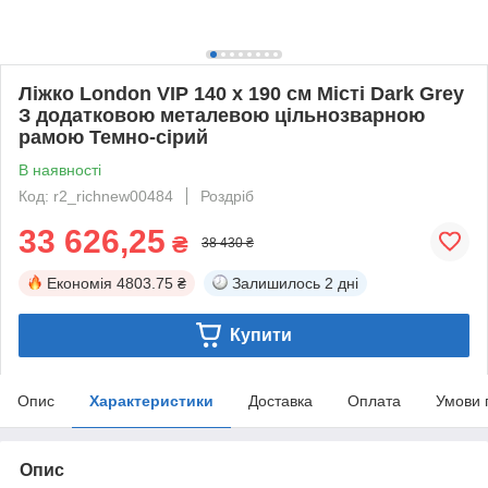
Ліжко London VIP 140 х 190 см Місті Dark Grey
З додатковою металевою цільнозварною
рамою Темно-сірий
В наявності
Код: r2_richnew00484
Роздріб
33 626,25
₴
38 430 ₴
Економія
4803.75 ₴
Залишилось
2 дні
Купити
Опис
Характеристики
Доставка
Оплата
Умови 
Опис