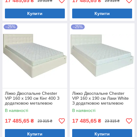
17 485,65
17 485,65
₴
₴
23 315 ₴
23 315 ₴
Купити
Купити
–25%
–25%
Ліжко Двоспальне Chester
Ліжко Двоспальне Chester
VIP 160 х 190 см Кінг 400 З
VIP 160 х 190 см Лаки White
додатковою металевою
З додатковою металевою
цільнозварною рамою C1
цільнозварною рамою Білий
В наявності
В наявності
Білий
17 485,65
17 485,65
₴
₴
23 315 ₴
23 315 ₴
Купити
Купити