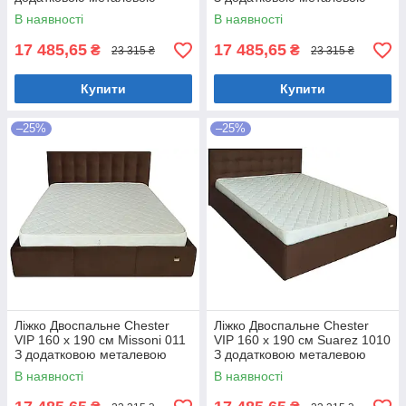
цільнозварною рамою
цільнозварною рамою
В наявності
В наявності
Коричневий
Фіолетовий
17 485,65
17 485,65
₴
₴
23 315 ₴
23 315 ₴
Купити
Купити
–25%
–25%
Ліжко Двоспальне Chester
Ліжко Двоспальне Chester
VIP 160 х 190 см Missoni 011
VIP 160 х 190 см Suarez 1010
З додатковою металевою
З додатковою металевою
цільнозварною рамою
цільнозварною рамою
В наявності
В наявності
Темно-коричневий
Коричневий