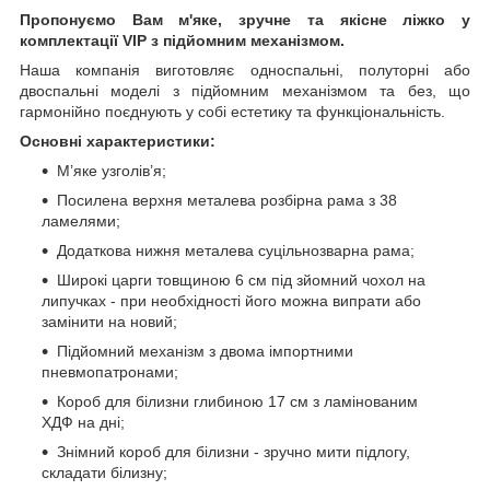
Пропонуємо Вам м'яке, зручне та якiсне ліжко у
комплектації VIP
з підйомним механізмом.
Наша компанія виготовляє односпальні, полуторні або
двоспальні моделі з підйомним механізмом та без, що
гармонійно поєднують у собі естетику та функціональність.
Основні характеристики:
М’яке узголів’я;
Посилена верхня металева розбірна рама з 38
ламелями;
Додаткова нижня металева суцільнозварна рама;
Широкі царги товщиною 6 см під зйомний чохол на
липучках - при необхідності його можна випрати або
замінити на новий;
Підйомний механізм з двома імпортними
пневмопатронами;
Короб для білизни глибиною 17 см з ламінованим
ХДФ на дні;
Знімний короб для білизни - зручно мити підлогу,
складати білизну;