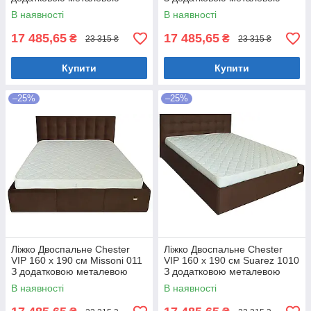
цільнозварною рамою
цільнозварною рамою
В наявності
В наявності
Коричневий
Фіолетовий
17 485,65
17 485,65
₴
₴
23 315 ₴
23 315 ₴
Купити
Купити
–25%
–25%
Ліжко Двоспальне Chester
Ліжко Двоспальне Chester
VIP 160 х 190 см Missoni 011
VIP 160 х 190 см Suarez 1010
З додатковою металевою
З додатковою металевою
цільнозварною рамою
цільнозварною рамою
В наявності
В наявності
Темно-коричневий
Коричневий