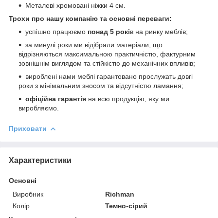
Металеві хромовані ніжки 4 см.
Трохи про нашу компанію та основні переваги:
успішно працюємо
понад 5 рокі
в на ринку меблів;
за минулі роки ми відібрали матеріали, що
відрізняються максимальною практичністю, фактурним
зовнішнім виглядом та стійкістю до механічних впливів;
вироблені нами меблі гарантовано прослужать довгі
роки з мінімальним зносом та відсутністю ламання;
офіційна гарантія
на всю продукцію, яку ми
виробляємо.
Приховати
Характеристики
Основні
Виробник
Richman
Колір
Темно-сірий