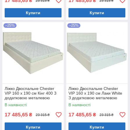
17 485,65
17 485,65
₴
₴
23 315 ₴
23 315 ₴
Купити
Купити
–25%
–25%
Ліжко Двоспальне Chester
Ліжко Двоспальне Chester
VIP 160 х 190 см Кінг 400 З
VIP 160 х 190 см Лаки White
додатковою металевою
З додатковою металевою
цільнозварною рамою C1
цільнозварною рамою Білий
В наявності
В наявності
Білий
17 485,65
17 485,65
₴
₴
23 315 ₴
23 315 ₴
Купити
Купити