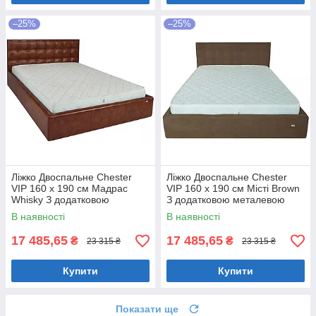
–25%
–25%
Ліжко Двоспальне Chester
Ліжко Двоспальне Chester
VIP 160 х 190 см Мадрас
VIP 160 х 190 см Місті Brown
Whisky З додатковою
З додатковою металевою
металевою цільнозварною
цільнозварною рамою
В наявності
В наявності
рамою Коричневий
Коричневий
17 485,65
17 485,65
₴
₴
23 315 ₴
23 315 ₴
Купити
Купити
Показати ще