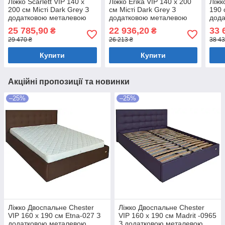
Ліжко Scarlett VIP 140 х
Ліжко Erika VIP 140 х 200
Ліжк
200 см Місті Dark Grey З
см Місті Dark Grey З
190 
додатковою металевою
додатковою металевою
дод
цільнозварною рамою
цільнозварною рамою
ціл
25 785,90
22 936,20
33 
₴
₴
Темно-сірий
Темно-сірий
Темн
29 470 ₴
26 213 ₴
38 43
Купити
Купити
Акційні пропозиції та новинки
–25%
–25%
Ліжко Двоспальне Chester
Ліжко Двоспальне Chester
VIP 160 х 190 см Etna-027 З
VIP 160 х 190 см Madrit -0965
додатковою металевою
З додатковою металевою