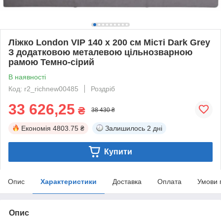
Ліжко London VIP 140 х 200 см Місті Dark Grey
З додатковою металевою цільнозварною
рамою Темно-сірий
В наявності
Код: r2_richnew00485
Роздріб
33 626,25
₴
38 430 ₴
Економія
4803.75 ₴
Залишилось
2 дні
Купити
Опис
Характеристики
Доставка
Оплата
Умови 
Опис