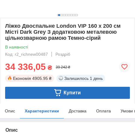
Ліжко Двоспальне London VIP 160 х 200 см
Місті Dark Grey З додатковою металевою
цільнозварною рамою Темно-сірий
В наявності
Код: r2_richnew00487
Роздріб
34 336,05
₴
39 242 ₴
Економія
4905.95 ₴
Залишилось
1 день
Купити
Опис
Характеристики
Доставка
Оплата
Умови 
Опис