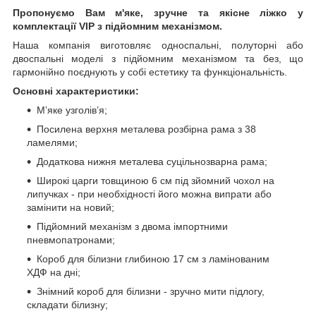
Пропонуємо Вам м'яке, зручне та якiсне ліжко у
комплектації VIP
з підйомним механізмом.
Наша компанія виготовляє односпальні, полуторні або
двоспальні моделі з підйомним механізмом та без, що
гармонійно поєднують у собі естетику та функціональність.
Основні характеристики:
М’яке узголів’я;
Посилена верхня металева розбірна рама з 38
ламелями;
Додаткова нижня металева суцільнозварна рама;
Широкі царги товщиною 6 см під зйомний чохол на
липучках - при необхідності його можна випрати або
замінити на новий;
Підйомний механізм з двома імпортними
пневмопатронами;
Короб для білизни глибиною 17 см з ламінованим
ХДФ на дні;
Знімний короб для білизни - зручно мити підлогу,
складати білизну;