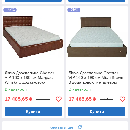
–25%
–25%
Ліжко Двоспальне Chester
Ліжко Двоспальне Chester
VIP 160 х 190 см Мадрас
VIP 160 х 190 см Місті Brown
Whisky З додатковою
З додатковою металевою
металевою цільнозварною
цільнозварною рамою
В наявності
В наявності
рамою Коричневий
Коричневий
17 485,65
17 485,65
₴
₴
23 315 ₴
23 315 ₴
Купити
Купити
Показати ще