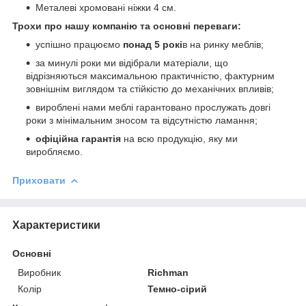
Металеві хромовані ніжки 4 см.
Трохи про нашу компанію та основні переваги:
успішно працюємо
понад 5 рокі
в на ринку меблів;
за минулі роки ми відібрали матеріали, що
відрізняються максимальною практичністю, фактурним
зовнішнім виглядом та стійкістю до механічних впливів;
вироблені нами меблі гарантовано прослужать довгі
роки з мінімальним зносом та відсутністю ламання;
офіційна гарантія
на всю продукцію, яку ми
виробляємо.
Приховати
Характеристики
Основні
Виробник
Richman
Колір
Темно-сірий