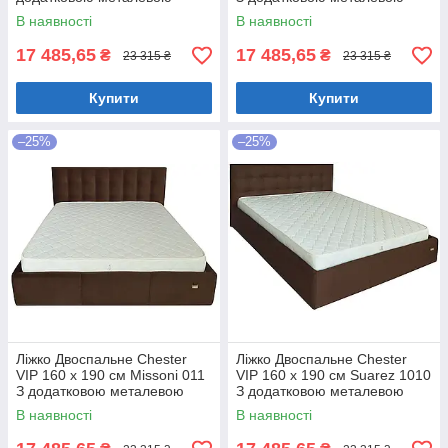
цільнозварною рамою
цільнозварною рамою
В наявності
В наявності
Коричневий
Фіолетовий
17 485,65
17 485,65
₴
₴
23 315 ₴
23 315 ₴
Купити
Купити
–25%
–25%
Ліжко Двоспальне Chester
Ліжко Двоспальне Chester
VIP 160 х 190 см Missoni 011
VIP 160 х 190 см Suarez 1010
З додатковою металевою
З додатковою металевою
цільнозварною рамою
цільнозварною рамою
В наявності
В наявності
Темно-коричневий
Коричневий