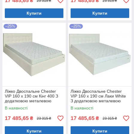
17 485,65
17 485,65
₴
₴
23 315 ₴
23 315 ₴
Купити
Купити
–25%
–25%
Ліжко Двоспальне Chester
Ліжко Двоспальне Chester
VIP 160 х 190 см Кінг 400 З
VIP 160 х 190 см Лаки White
додатковою металевою
З додатковою металевою
цільнозварною рамою C1
цільнозварною рамою Білий
В наявності
В наявності
Білий
17 485,65
17 485,65
₴
₴
23 315 ₴
23 315 ₴
Купити
Купити