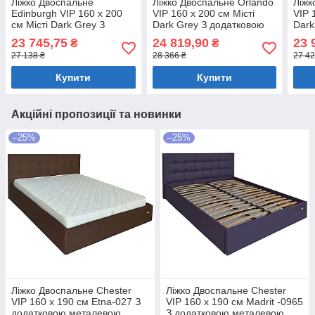
Ліжко Двоспальне
Ліжко Двоспальне Orlando
Ліжк
Edinburgh VIP 160 х 200
VIP 160 х 200 см Місті
VIP 
см Місті Dark Grey З
Dark Grey З додатковою
Dark
додатковою металевою
металевою цільнозварною
дод
23 745,75
24 819,90
23 
₴
₴
цільнозварною рамою
рамою Темно-сірий
ціл
27 138 ₴
28 366 ₴
27 42
Темно-сірий
Темн
Купити
Купити
Акційні пропозиції та новинки
–25%
–25%
Ліжко Двоспальне Chester
Ліжко Двоспальне Chester
VIP 160 х 190 см Etna-027 З
VIP 160 х 190 см Madrit -0965
додатковою металевою
З додатковою металевою