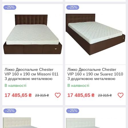
–25%
–25%
Ліжко Двоспальне Chester
Ліжко Двоспальне Chester
VIP 160 х 190 см Missoni 011
VIP 160 х 190 см Suarez 1010
З додатковою металевою
З додатковою металевою
цільнозварною рамою
цільнозварною рамою
В наявності
В наявності
Темно-коричневий
Коричневий
17 485,65
17 485,65
₴
₴
23 315 ₴
23 315 ₴
–25%
–25%