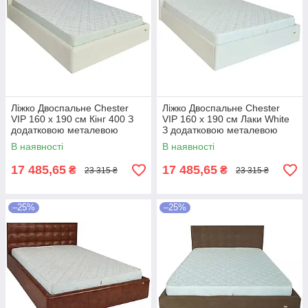
Ліжко Двоспальне Chester
Ліжко Двоспальне Chester
VIP 160 х 190 см Кінг 400 З
VIP 160 х 190 см Лаки White
додатковою металевою
З додатковою металевою
цільнозварною рамою C1
цільнозварною рамою Білий
В наявності
В наявності
Білий
17 485,65
17 485,65
₴
₴
23 315 ₴
23 315 ₴
–25%
–25%