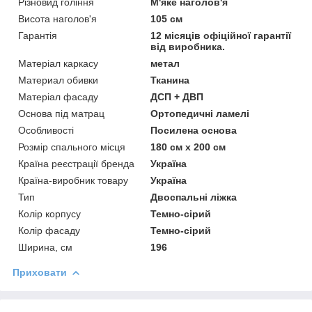
Різновид гоління
М'яке наголов'я
Висота наголов'я
105 см
Гарантія
12 місяців офіційної гарантії
від виробника.
Матеріал каркасу
метал
Материал обивки
Тканина
Матеріал фасаду
ДСП + ДВП
Основа під матрац
Ортопедичні ламелі
Особливості
Посилена основа
Розмір спального місця
180 см х 200 см
Країна реєстрації бренда
Україна
Країна-виробник товару
Україна
Тип
Двоспальні ліжка
Колір корпусу
Темно-сірий
Колір фасаду
Темно-сірий
Ширина, см
196
Приховати