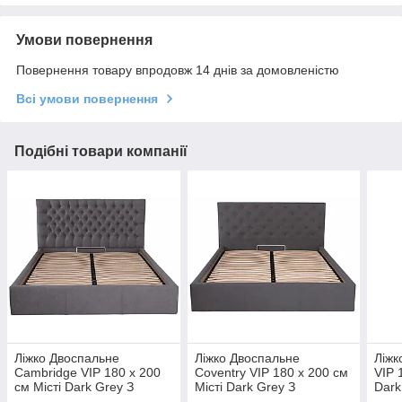
Умови повернення
Повернення товару впродовж 14 днів за домовленістю
Всі умови повернення
Подібні товари компанії
Ліжко Двоспальне
Ліжко Двоспальне
Ліжк
Cambridge VIP 180 х 200
Coventry VIP 180 х 200 см
VIP 
см Місті Dark Grey З
Місті Dark Grey З
Dark
додатковою металевою
додатковою металевою
мета