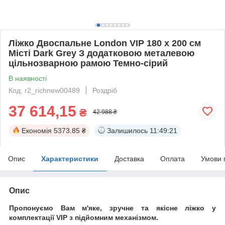
Ліжко Двоспальне London VIP 180 х 200 см
Місті Dark Grey З додатковою металевою
цільнозварною рамою Темно-сірий
В наявності
Код: r2_richnew00489
Роздріб
37 614,15
₴
42 988 ₴
Економія
5373.85 ₴
Залишилось
11:49:21
Опис
Характеристики
Доставка
Оплата
Умови 
Опис
Пропонуємо Вам м'яке, зручне та якiсне ліжко у
комплектації VIP
з підйомним механізмом.