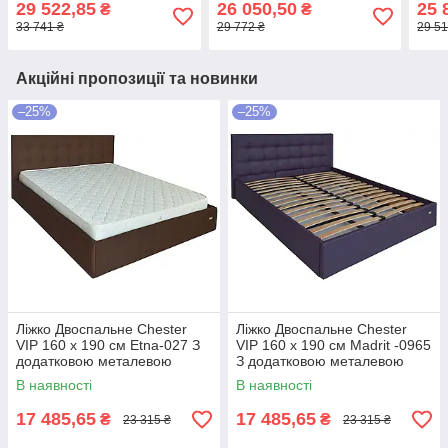
29 522,85
26 050,50
25 
₴
₴
цільнозварною рамою
цільнозварною рамою
рамо
33 741 ₴
29 772 ₴
29 51
Темно-сірий
Темно-сірий
Акційні пропозиції та новинки
–25%
–25%
Ліжко Двоспальне Chester
Ліжко Двоспальне Chester
VIP 160 х 190 см Etna-027 З
VIP 160 х 190 см Madrit -0965
додатковою металевою
З додатковою металевою
цільнозварною рамою
цільнозварною рамою
В наявності
В наявності
Коричневий
Фіолетовий
17 485,65
17 485,65
₴
₴
23 315 ₴
23 315 ₴