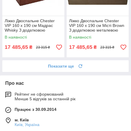
Ліжко Двоспальне Chester
Ліжко Двоспальне Chester
VIP 160 х 190 см Мадрас
VIP 160 х 190 см Місті Brown
Whisky З додатковою
З додатковою металевою
металевою цільнозварною
цільнозварною рамою
В наявності
В наявності
рамою Коричневий
Коричневий
17 485,65
17 485,65
₴
₴
23 315 ₴
23 315 ₴
Показати ще
Про нас
Рейтинг не сформований
Менше 5 відгуків за останній рік
Працює з 30.09.2014
м. Київ
Київ, Україна