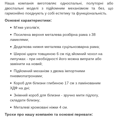
Наша компанія виготовляє односпальні, полуторні або
двоспальні моделі з підйомним механізмом та без, що
гармонійно поєднують у собі естетику та функціональність.
Основні характеристики:
М’яке узголів’я;
Посилена верхня металева розбірна рама з 38
ламелями;
Додаткова нижня металева суцільнозварна рама;
Широкі царги товщиною 6 см під зйомний чохол на
липучках - при необхідності його можна випрати або
замінити на новий;
Підйомний механізм з двома імпортними
пневмопатронами;
Короб для білизни глибиною 17 см з ламінованим
ХДФ на дні;
Знімний короб для білизни - зручно мити підлогу,
складати білизну;
Металеві хромовані ніжки 4 см.
Трохи про нашу компанію та основні переваги: