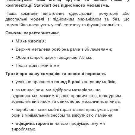
комплектації Standart без підйомного механізма.
Наша компанія виготовляє односпальні, полуторні або
двоспальні моделі з підйомним механізмом та без, що
гармонійно поєднують у собі естетику та функціональність.
Основні характеристики:
М’яке узголів’я;
Верхня металева розбірна рама з 36 ламелями;
Оббиті широкі царги товщиною 7,5 см;
Пластикові ніжки 5 мм.
Трохи про нашу компанію та основні переваги:
успішно працюємо
понад 5 рокі
в на ринку меблів;
за минулі роки ми відібрали матеріали, що
відрізняються максимальною практичністю, фактурним
зовнішнім виглядом та стійкістю до механічних впливів;
вироблені нами меблі гарантовано прослужать довгі
роки з мінімальним зносом та відсутністю ламання;
офіційна гарантія
на всю продукцію, яку ми
виробляємо.