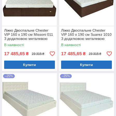
Ліжко Двоспальне Chester
Ліжко Двоспальне Chester
VIP 160 х 190 см Missoni 011
VIP 160 х 190 см Suarez 1010
З додатковою металевою
З додатковою металевою
цільнозварною рамою
цільнозварною рамою
В наявності
В наявності
Темно-коричневий
Коричневий
17 485,65
17 485,65
₴
₴
23 315 ₴
23 315 ₴
Купити
Купити
–25%
–25%