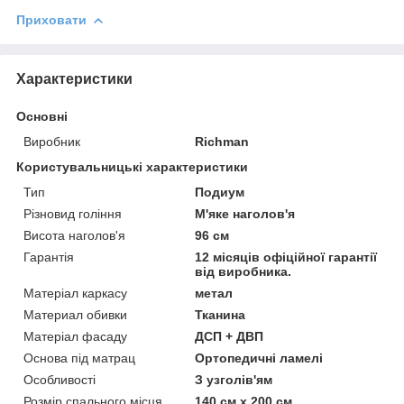
Приховати
Характеристики
Основні
Виробник
Richman
Користувальницькі характеристики
Тип
Подиум
Різновид гоління
М'яке наголов'я
Висота наголов'я
96 см
Гарантія
12 місяців офіційної гарантії
від виробника.
Матеріал каркасу
метал
Материал обивки
Тканина
Матеріал фасаду
ДСП + ДВП
Основа під матрац
Ортопедичні ламелі
Особливості
З узголів'ям
Розмір спального місця
140 см х 200 см