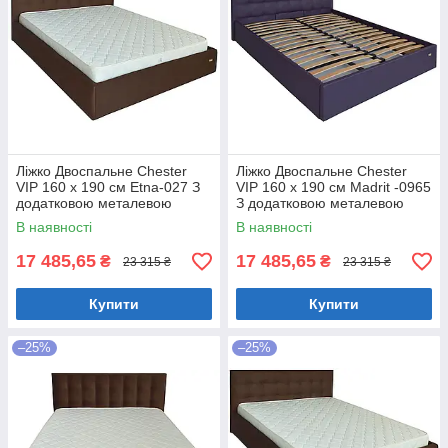
Ліжко Двоспальне Chester
Ліжко Двоспальне Chester
VIP 160 х 190 см Etna-027 З
VIP 160 х 190 см Madrit -0965
додатковою металевою
З додатковою металевою
цільнозварною рамою
цільнозварною рамою
В наявності
В наявності
Коричневий
Фіолетовий
17 485,65
17 485,65
₴
₴
23 315 ₴
23 315 ₴
Купити
Купити
–25%
–25%