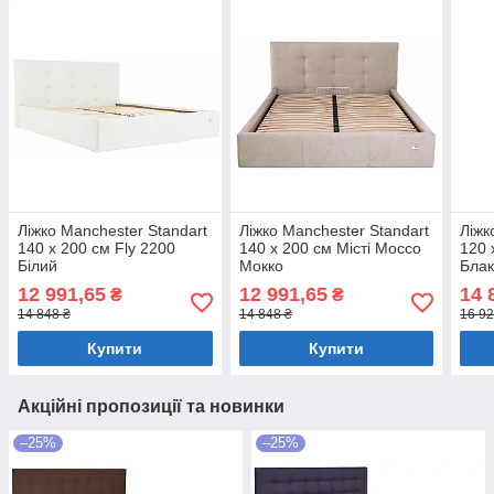
Ліжко Manchester Standart
Ліжко Manchester Standart
Ліжк
140 х 200 см Fly 2200
140 х 200 см Місті Mocco
120 
Білий
Мокко
Блак
12 991,65
12 991,65
14 
₴
₴
14 848 ₴
14 848 ₴
16 92
Купити
Купити
Акційні пропозиції та новинки
–25%
–25%