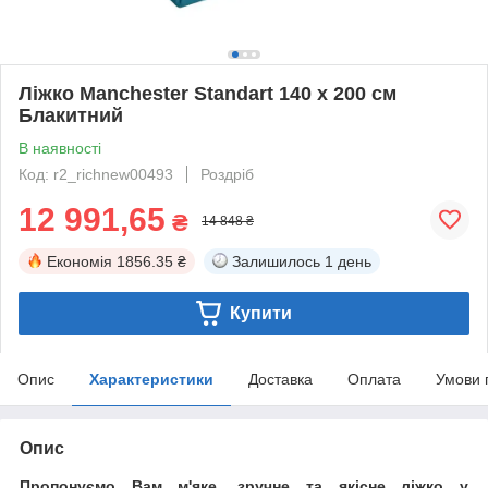
Ліжко Manchester Standart 140 х 200 см
Блакитний
В наявності
Код: r2_richnew00493
Роздріб
12 991,65
₴
14 848 ₴
Економія
1856.35 ₴
Залишилось
1 день
Купити
Опис
Характеристики
Доставка
Оплата
Умови 
Опис
Пропонуємо Вам м'яке, зручне та якiсне ліжко у