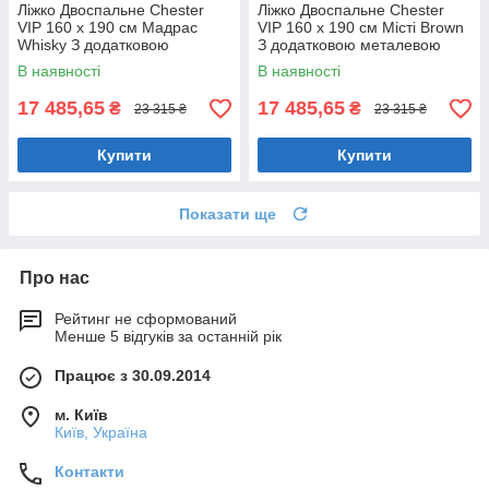
Ліжко Двоспальне Chester
Ліжко Двоспальне Chester
VIP 160 х 190 см Мадрас
VIP 160 х 190 см Місті Brown
Whisky З додатковою
З додатковою металевою
металевою цільнозварною
цільнозварною рамою
В наявності
В наявності
рамою Коричневий
Коричневий
17 485,65
17 485,65
₴
₴
23 315 ₴
23 315 ₴
Купити
Купити
Показати ще
Про нас
Рейтинг не сформований
Менше 5 відгуків за останній рік
Працює з 30.09.2014
м. Київ
Київ, Україна
Контакти