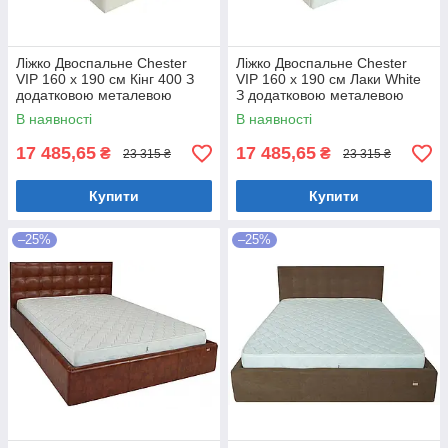
Ліжко Двоспальне Chester
Ліжко Двоспальне Chester
VIP 160 х 190 см Кінг 400 З
VIP 160 х 190 см Лаки White
додатковою металевою
З додатковою металевою
цільнозварною рамою C1
цільнозварною рамою Білий
В наявності
В наявності
Білий
17 485,65
17 485,65
₴
₴
23 315 ₴
23 315 ₴
Купити
Купити
–25%
–25%