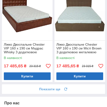
Ліжко Двоспальне Chester
Ліжко Двоспальне Chester
VIP 160 х 190 см Мадрас
VIP 160 х 190 см Місті Brown
Whisky З додатковою
З додатковою металевою
металевою цільнозварною
цільнозварною рамою
В наявності
В наявності
рамою Коричневий
Коричневий
17 485,65
17 485,65
₴
₴
23 315 ₴
23 315 ₴
Купити
Купити
Показати ще
Про нас