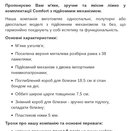
Пропонуємо Вам м'яке, зручне та якiсне ліжко у
комплектації Comfort з підйомним механізмом.
Наша компанія виготовляє односпальні, полуторні або
двоспальні моделі з підйомним механізмом та без, що
гармонійно поєднують у собі естетику та функціональність.
Основні характеристики:
М’яке узголів’я;
Посилена верхня металева розбірна рама з 38
ламелями;
Підйомний механізм з двома імпортними
пневмопатронами;
Поглиблений короб для білизни 18,5 см зі спан
бондом на дні;
Оббиті широкі царги товщиною 7,5 см;
Знімний короб для білизни - зручно мити підлогу,
складати білизну;
Пластикові ніжки 5 мм.
Трохи про нашу компанію та основні переваги:
успішно працюємо
понад 5 рокі
в на ринку меблів;