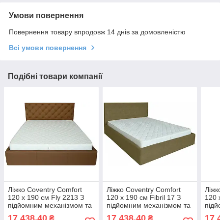
Умови повернення
Повернення товару впродовж 14 днів за домовленістю
Всі умови повернення
Подібні товари компанії
Ліжко Coventry Comfort
Ліжко Coventry Comfort
Ліжк
120 х 190 см Fly 2213 З
120 х 190 см Fibril 17 З
120 
підйомним механізмом та
підйомним механізмом та
підй
нішою для білизни Світло-
нішою для білизни
нішо
17 438,40
17 438,40
17 
₴
₴