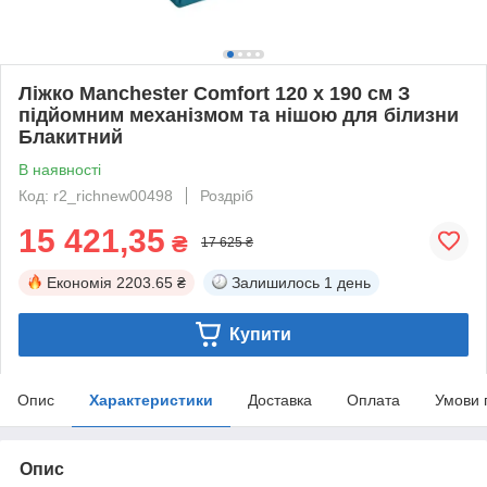
Ліжко Manchester Comfort 120 х 190 см З
підйомним механізмом та нішою для білизни
Блакитний
В наявності
Код: r2_richnew00498
Роздріб
15 421,35
₴
17 625 ₴
Економія
2203.65 ₴
Залишилось
1 день
Купити
Опис
Характеристики
Доставка
Оплата
Умови 
Опис