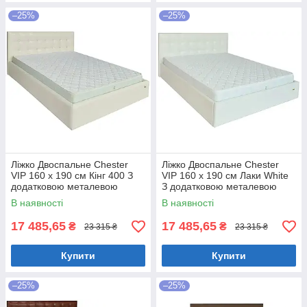
–25%
–25%
Ліжко Двоспальне Chester
Ліжко Двоспальне Chester
VIP 160 х 190 см Кінг 400 З
VIP 160 х 190 см Лаки White
додатковою металевою
З додатковою металевою
цільнозварною рамою C1
цільнозварною рамою Білий
В наявності
В наявності
Білий
17 485,65
17 485,65
₴
₴
23 315 ₴
23 315 ₴
Купити
Купити
–25%
–25%