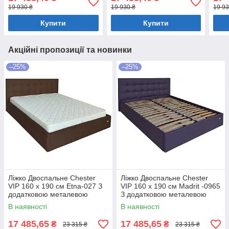
коричневий
Оливковий
Блак
19 930 ₴
19 930 ₴
19 93
Купити
Купити
Акційні пропозиції та новинки
–25%
–25%
Ліжко Двоспальне Chester
Ліжко Двоспальне Chester
VIP 160 х 190 см Etna-027 З
VIP 160 х 190 см Madrit -0965
додатковою металевою
З додатковою металевою
цільнозварною рамою
цільнозварною рамою
В наявності
В наявності
Коричневий
Фіолетовий
17 485,65
17 485,65
₴
₴
23 315 ₴
23 315 ₴