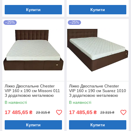
Купити
Купити
–25%
–25%
Ліжко Двоспальне Chester
Ліжко Двоспальне Chester
VIP 160 х 190 см Missoni 011
VIP 160 х 190 см Suarez 1010
З додатковою металевою
З додатковою металевою
цільнозварною рамою
цільнозварною рамою
В наявності
В наявності
Темно-коричневий
Коричневий
17 485,65
17 485,65
₴
₴
23 315 ₴
23 315 ₴
Купити
Купити