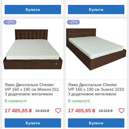
Купити
Купити
–25%
–25%
Ліжко Двоспальне Chester
Ліжко Двоспальне Chester
VIP 160 х 190 см Missoni 011
VIP 160 х 190 см Suarez 1010
З додатковою металевою
З додатковою металевою
цільнозварною рамою
цільнозварною рамою
В наявності
В наявності
Темно-коричневий
Коричневий
17 485,65
17 485,65
₴
₴
23 315 ₴
23 315 ₴
Купити
Купити