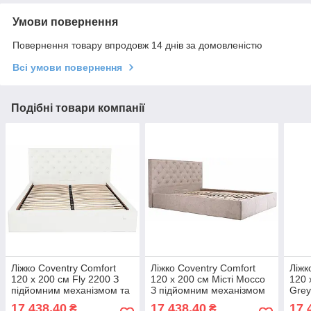
Умови повернення
Повернення товару впродовж 14 днів за домовленістю
Всі умови повернення
Подібні товари компанії
Ліжко Coventry Comfort
Ліжко Coventry Comfort
Ліжк
120 х 200 см Fly 2200 З
120 х 200 см Місті Mocco
120 
підйомним механізмом та
З підйомним механізмом
Grey
нішою для білизни Білий
та нішою для білизни
меха
17 438,40
17 438,40
17 
₴
₴