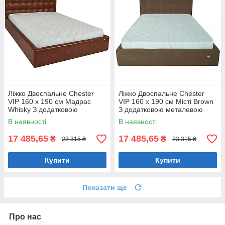
Ліжко Двоспальне Chester
Ліжко Двоспальне Chester
VIP 160 х 190 см Мадрас
VIP 160 х 190 см Місті Brown
Whisky З додатковою
З додатковою металевою
металевою цільнозварною
цільнозварною рамою
В наявності
В наявності
рамою Коричневий
Коричневий
17 485,65
17 485,65
₴
₴
23 315 ₴
23 315 ₴
Купити
Купити
Показати ще
Про нас