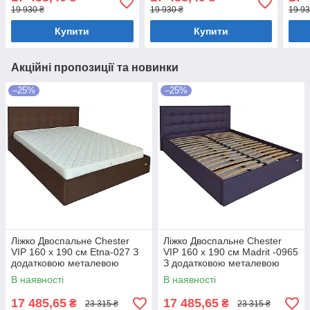
Мокко
біли
19 930 ₴
19 930 ₴
19 93
Купити
Купити
Акційні пропозиції та новинки
–25%
–25%
Ліжко Двоспальне Chester
Ліжко Двоспальне Chester
VIP 160 х 190 см Etna-027 З
VIP 160 х 190 см Madrit -0965
додатковою металевою
З додатковою металевою
цільнозварною рамою
цільнозварною рамою
В наявності
В наявності
Коричневий
Фіолетовий
17 485,65
17 485,65
₴
₴
23 315 ₴
23 315 ₴