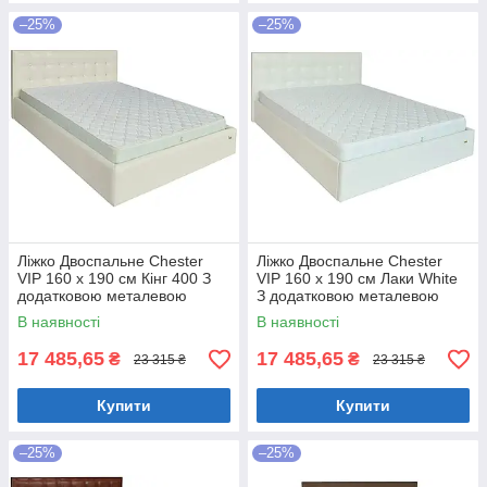
–25%
–25%
Ліжко Двоспальне Chester
Ліжко Двоспальне Chester
VIP 160 х 190 см Кінг 400 З
VIP 160 х 190 см Лаки White
додатковою металевою
З додатковою металевою
цільнозварною рамою C1
цільнозварною рамою Білий
В наявності
В наявності
Білий
17 485,65
17 485,65
₴
₴
23 315 ₴
23 315 ₴
Купити
Купити
–25%
–25%