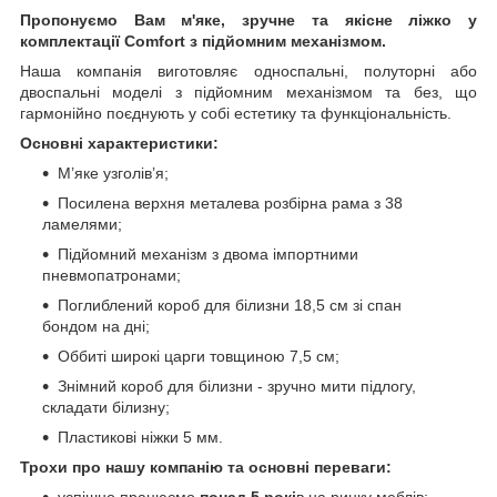
Пропонуємо Вам м'яке, зручне та якiсне ліжко у
комплектації Comfort з підйомним механізмом.
Наша компанія виготовляє односпальні, полуторні або
двоспальні моделі з підйомним механізмом та без, що
гармонійно поєднують у собі естетику та функціональність.
Основні характеристики:
М’яке узголів’я;
Посилена верхня металева розбірна рама з 38
ламелями;
Підйомний механізм з двома імпортними
пневмопатронами;
Поглиблений короб для білизни 18,5 см зі спан
бондом на дні;
Оббиті широкі царги товщиною 7,5 см;
Знімний короб для білизни - зручно мити підлогу,
складати білизну;
Пластикові ніжки 5 мм.
Трохи про нашу компанію та основні переваги:
успішно працюємо
понад 5 рокі
в на ринку меблів;