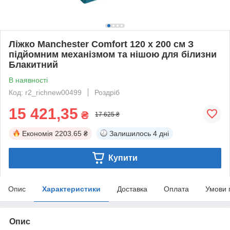
Ліжко Manchester Comfort 120 х 200 см З
підйомним механізмом та нішою для білизни
Блакитний
В наявності
Код: r2_richnew00499
Роздріб
15 421,35
₴
17 625 ₴
Економія
2203.65 ₴
Залишилось
4 дні
Купити
Опис
Характеристики
Доставка
Оплата
Умови 
Опис