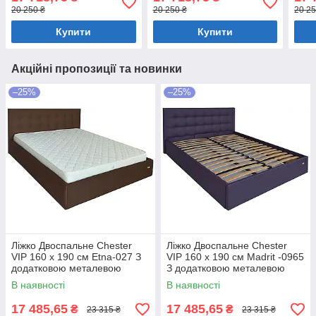
Мокко
біли
20 250 ₴
20 250 ₴
20 25
Купити
Купити
Акційні пропозиції та новинки
–25%
–25%
Ліжко Двоспальне Chester
Ліжко Двоспальне Chester
VIP 160 х 190 см Etna-027 З
VIP 160 х 190 см Madrit -0965
додатковою металевою
З додатковою металевою
цільнозварною рамою
цільнозварною рамою
В наявності
В наявності
Коричневий
Фіолетовий
17 485,65
17 485,65
₴
₴
23 315 ₴
23 315 ₴