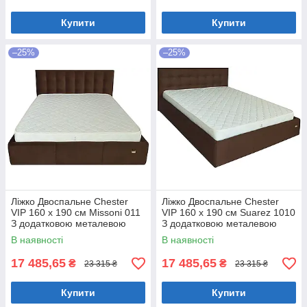
Купити
Купити
–25%
–25%
Ліжко Двоспальне Chester
Ліжко Двоспальне Chester
VIP 160 х 190 см Missoni 011
VIP 160 х 190 см Suarez 1010
З додатковою металевою
З додатковою металевою
цільнозварною рамою
цільнозварною рамою
В наявності
В наявності
Темно-коричневий
Коричневий
17 485,65
17 485,65
₴
₴
23 315 ₴
23 315 ₴
Купити
Купити