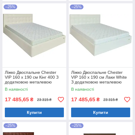
–25%
–25%
Ліжко Двоспальне Chester
Ліжко Двоспальне Chester
VIP 160 х 190 см Кінг 400 З
VIP 160 х 190 см Лаки White
додатковою металевою
З додатковою металевою
цільнозварною рамою C1
цільнозварною рамою Білий
В наявності
В наявності
Білий
17 485,65
17 485,65
₴
₴
23 315 ₴
23 315 ₴
Купити
Купити
–25%
–25%