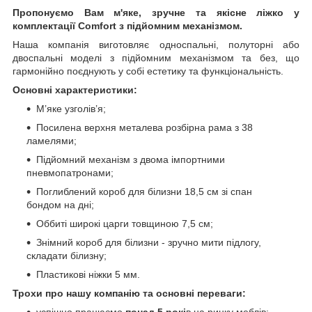
Пропонуємо Вам м'яке, зручне та якiсне ліжко у
комплектації Comfort з підйомним механізмом.
Наша компанія виготовляє односпальні, полуторні або
двоспальні моделі з підйомним механізмом та без, що
гармонійно поєднують у собі естетику та функціональність.
Основні характеристики:
М’яке узголів’я;
Посилена верхня металева розбірна рама з 38
ламелями;
Підйомний механізм з двома імпортними
пневмопатронами;
Поглиблений короб для білизни 18,5 см зі спан
бондом на дні;
Оббиті широкі царги товщиною 7,5 см;
Знімний короб для білизни - зручно мити підлогу,
складати білизну;
Пластикові ніжки 5 мм.
Трохи про нашу компанію та основні переваги:
успішно працюємо
понад 5 рокі
в на ринку меблів;