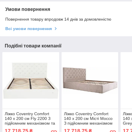
Умови повернення
Повернення товару впродовж 14 днів за домовленістю
Всі умови повернення
Подібні товари компанії
Ліжко Coventry Comfort
Ліжко Coventry Comfort
Ліжк
140 х 200 см Fly 2200 З
140 х 200 см Місті Mocco
140 
підйомним механізмом та
З підйомним механізмом
Grey
нішою для білизни Білий
та нішою для білизни
меха
17 718,75
17 718,75
17 
₴
₴