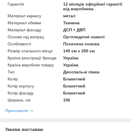
Гарантія
12 місяців офіційної гарантії
від виробника.
Матеріал каркасу
метал
Материал обивки
Тканина
Матеріал фасаду
ДСП + ДВП
Основа під матрац
Ортопедичні ламелі
Особливості
Посилена основа
Розмір спального місця
140 см х 200 см
Країна реєстрації бренда
Україна
Країна-виробник товару
Україна
Тип
Двоспальні ліжка
Колір
Блакитний
Колір корпусу
Блакитний
Колір фасаду
Блакитний
Ширина, см
156
Приховати
Умови доставки