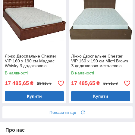
Ліжко Двоспальне Chester
Ліжко Двоспальне Chester
VIP 160 х 190 см Мадрас
VIP 160 х 190 см Місті Brown
Whisky З додатковою
З додатковою металевою
металевою цільнозварною
цільнозварною рамою
В наявності
В наявності
рамою Коричневий
Коричневий
17 485,65
17 485,65
₴
₴
23 315 ₴
23 315 ₴
Купити
Купити
Показати ще
Про нас