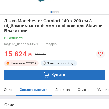
Ліжко Manchester Comfort 140 х 200 см З
підйомним механізмом та нішою для білизни
Блакитний
В наявності
Код: r2_richnew00501
Роздріб
15 624
₴
17 856 ₴
Економія
2232 ₴
Залишилось
2 дні
Купити
Опис
Характеристики
Доставка
Оплата
Умови 
Опис