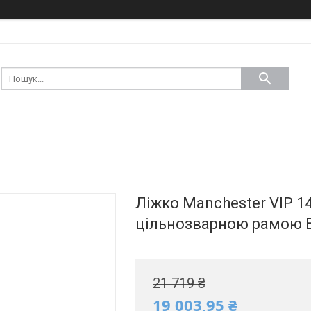
Ліжко Manchester VIP 1
цільнозварною рамою 
21 719 ₴
19 003,95 ₴