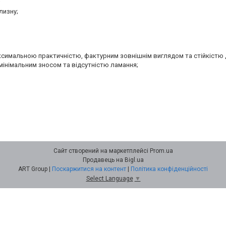
;
лизну;
аксимальною практичністю, фактурним зовнішнім виглядом та стійкістю 
мінімальним зносом та відсутністю ламання;
Сайт створений на маркетплейсі
Prom.ua
Продавець на Bigl.ua
ART Group |
Поскаржитися на контент
|
Політика конфіденційності
Select Language
▼