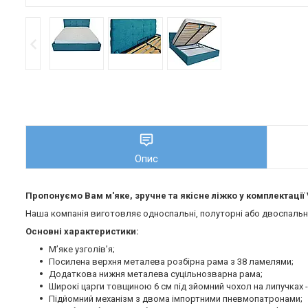
Опис
Пропонуємо Вам м'яке, зручне та якiсне ліжко у комплектації 
Наша компанія виготовляє односпальні, полуторні або двоспальні 
Основні характеристики:
М’яке узголів’я;
Посилена верхня металева розбірна рама з 38 ламелями;
Додаткова нижня металева суцільнозварна рама;
Широкі царги товщиною 6 см під зйомний чохол на липучках -
Підйомний механізм з двома імпортними пневмопатронами;