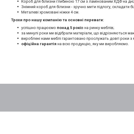
Короб для білизни глибиною 17 см з ламінованим ХДФ на дні
Знімний короб для білизни - зручно мити підлогу, складати бі
Металеві хромовані ніжки 4 см.
Трохи про нашу компанію та основні переваги:
успішно працюємо
понад 5 рокі
в на ринку меблів;
за минулі роки ми відібрали матеріали, що відрізняються м
вироблені нами меблі гарантовано прослужать довгі роки з 
офіційна гарантія
на всю продукцію, яку ми виробляємо.