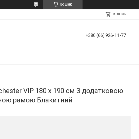
Кошик
КОШИК
+380 (66) 926-11-77
ester VIP 180 х 190 см З додатковою
ною рамою Блакитний