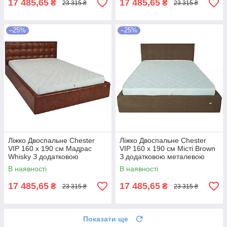
17 485,65
17 485,65
₴
₴
23 315 ₴
23 315 ₴
–25%
–25%
Ліжко Двоспальне Chester
Ліжко Двоспальне Chester
VIP 160 х 190 см Мадрас
VIP 160 х 190 см Місті Brown
Whisky З додатковою
З додатковою металевою
металевою цільнозварною
цільнозварною рамою
В наявності
В наявності
рамою Коричневий
Коричневий
17 485,65
17 485,65
₴
₴
23 315 ₴
23 315 ₴
Показати ще