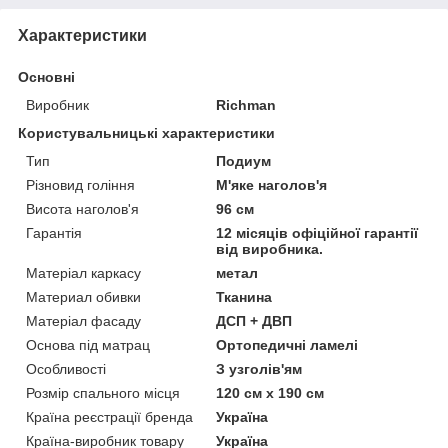
Характеристики
Основні
Виробник
Richman
Користувальницькі характеристики
Тип
Подиум
Різновид гоління
М'яке наголов'я
Висота наголов'я
96 см
Гарантія
12 місяців офіційної гарантії
від виробника.
Матеріал каркасу
метал
Материал обивки
Тканина
Матеріал фасаду
ДСП + ДВП
Основа під матрац
Ортопедичні ламелі
Особливості
З узголів'ям
Розмір спального місця
120 см х 190 см
Країна реєстрації бренда
Україна
Країна-виробник товару
Україна