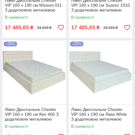
Ліжко Двоспальне Chester
Ліжко Двоспальне Chester
VIP 160 х 190 см Missoni 011
VIP 160 х 190 см Suarez 1010
З додатковою металевою
З додатковою металевою
цільнозварною рамою
цільнозварною рамою
В наявності
В наявності
Темно-коричневий
Коричневий
17 485,65
17 485,65
₴
₴
23 315 ₴
23 315 ₴
–25%
–25%
Ліжко Двоспальне Chester
Ліжко Двоспальне Chester
VIP 160 х 190 см Кінг 400 З
VIP 160 х 190 см Лаки White
додатковою металевою
З додатковою металевою
цільнозварною рамою C1
цільнозварною рамою Білий
В наявності
В наявності
Білий