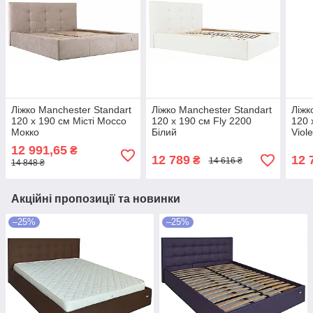
Ліжко Manchester Standart
Ліжко Manchester Standart
Ліжк
120 х 190 см Місті Mocco
120 х 190 см Fly 2200
120 
Мокко
Білий
Viol
12 991,65
₴
12 789
12 
₴
14 616 ₴
14 848 ₴
Акційні пропозиції та новинки
–25%
–25%