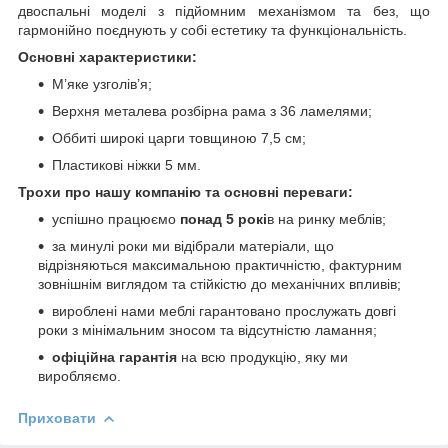
двоспальні моделі з підйомним механізмом та без, що
гармонійно поєднують у собі естетику та функціональність.
Основні характеристики:
М’яке узголів’я;
Верхня металева розбірна рама з 36 ламелями;
Оббиті широкі царги товщиною 7,5 см;
Пластикові ніжки 5 мм.
Трохи про нашу компанію та основні переваги:
успішно працюємо
понад 5 рокі
в на ринку меблів;
за минулі роки ми відібрали матеріали, що
відрізняються максимальною практичністю, фактурним
зовнішнім виглядом та стійкістю до механічних впливів;
вироблені нами меблі гарантовано прослужать довгі
роки з мінімальним зносом та відсутністю ламання;
офіційна гарантія
на всю продукцію, яку ми
виробляємо.
Приховати