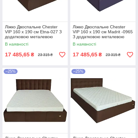
Ліжко Двоспальне Chester
Ліжко Двоспальне Chester
VIP 160 х 190 см Etna-027 З
VIP 160 х 190 см Madrit -0965
додатковою металевою
З додатковою металевою
цільнозварною рамою
цільнозварною рамою
В наявності
В наявності
Коричневий
Фіолетовий
17 485,65
17 485,65
₴
₴
23 315 ₴
23 315 ₴
–25%
–25%