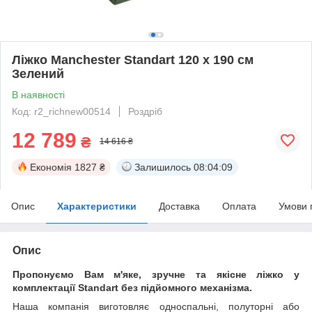
Ліжко Manchester Standart 120 х 190 см
Зелений
В наявності
Код: r2_richnew00514
Роздріб
12 789
₴
14 616 ₴
Економія
1827 ₴
Залишилось
08:04:09
Опис
Характеристики
Доставка
Оплата
Умови 
Опис
Пропонуємо Вам м'яке, зручне та якiсне ліжко у
комплектації Standart без підйомного механізма.
Наша компанія виготовляє односпальні, полуторні або