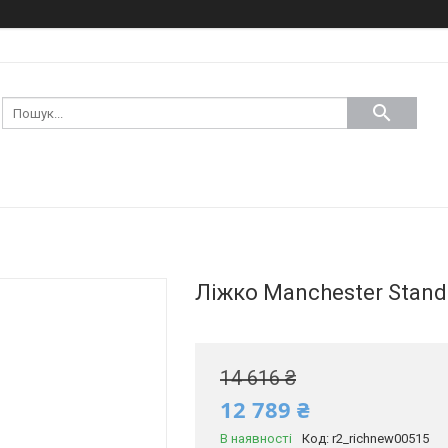
Ліжко Manchester Stand
14 616 ₴
12 789 ₴
В наявності
Код:
r2_richnew00515