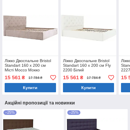
Ліжко Двоспальне Bristol
Ліжко Двоспальне Bristol
Ліжк
Standart 160 х 200 см
Standart 160 х 200 см Fly
Stan
Місті Mocco Мокко
2200 Білий
2227
15 561
15 561
15 
₴
₴
17 784 ₴
17 784 ₴
Купити
Купити
Акційні пропозиції та новинки
–25%
–25%