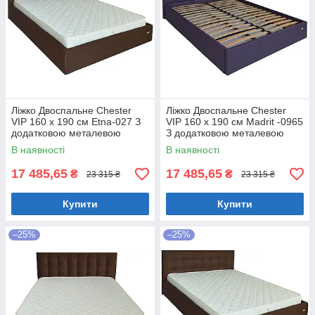
Ліжко Двоспальне Chester
Ліжко Двоспальне Chester
VIP 160 х 190 см Etna-027 З
VIP 160 х 190 см Madrit -0965
додатковою металевою
З додатковою металевою
цільнозварною рамою
цільнозварною рамою
В наявності
В наявності
Коричневий
Фіолетовий
17 485,65
17 485,65
₴
₴
23 315 ₴
23 315 ₴
Купити
Купити
–25%
–25%