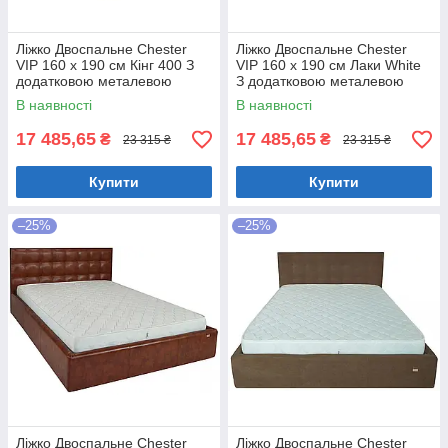
Ліжко Двоспальне Chester
Ліжко Двоспальне Chester
VIP 160 х 190 см Кінг 400 З
VIP 160 х 190 см Лаки White
додатковою металевою
З додатковою металевою
цільнозварною рамою C1
цільнозварною рамою Білий
В наявності
В наявності
Білий
17 485,65
17 485,65
₴
₴
23 315 ₴
23 315 ₴
Купити
Купити
–25%
–25%
Ліжко Двоспальне Chester
Ліжко Двоспальне Chester