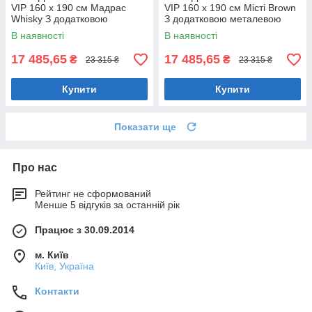
VIP 160 х 190 см Мадрас
VIP 160 х 190 см Місті Brown
Whisky З додатковою
З додатковою металевою
металевою цільнозварною
цільнозварною рамою
В наявності
В наявності
рамою Коричневий
Коричневий
17 485,65
17 485,65
₴
₴
23 315 ₴
23 315 ₴
Купити
Купити
Показати ще
Про нас
Рейтинг не сформований
Менше 5 відгуків за останній рік
Працює з 30.09.2014
м. Київ
Київ, Україна
Контакти