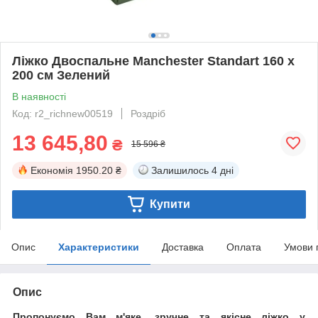
Ліжко Двоспальне Manchester Standart 160 х
200 см Зелений
В наявності
Код: r2_richnew00519
Роздріб
13 645,80
₴
15 596 ₴
Економія
1950.20 ₴
Залишилось
4 дні
Купити
Опис
Характеристики
Доставка
Оплата
Умови 
Опис
Пропонуємо Вам м'яке, зручне та якiсне ліжко у