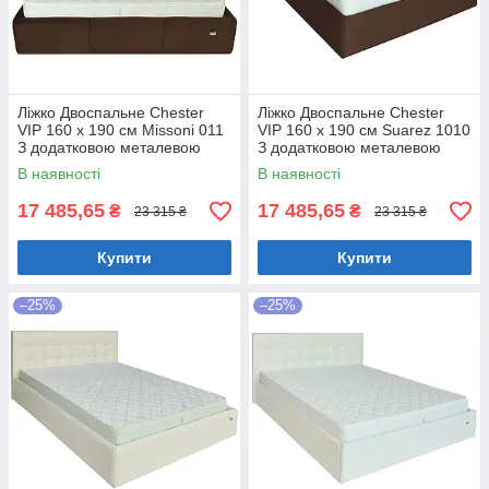
Ліжко Двоспальне Chester
Ліжко Двоспальне Chester
VIP 160 х 190 см Missoni 011
VIP 160 х 190 см Suarez 1010
З додатковою металевою
З додатковою металевою
цільнозварною рамою
цільнозварною рамою
В наявності
В наявності
Темно-коричневий
Коричневий
17 485,65
17 485,65
₴
₴
23 315 ₴
23 315 ₴
Купити
Купити
–25%
–25%