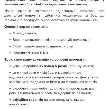
комплектації Standart без підйомного механізма.
Наша компанія виготовляє односпальні, полуторні або
двоспальні моделі з підйомним механізмом та без, що
гармонійно поєднують у собі естетику та функціональність.
Основні характеристики:
М’яке узголів’я;
Верхня металева розбірна рама з 36 ламелями;
Оббиті широкі царги товщиною 7,5 см;
Пластикові ніжки 5 мм.
Трохи про нашу компанію та основні переваги:
успішно працюємо
понад 5 рокі
в на ринку меблів;
за минулі роки ми відібрали матеріали, що
відрізняються максимальною практичністю, фактурним
зовнішнім виглядом та стійкістю до механічних впливів;
вироблені нами меблі гарантовано прослужать довгі
роки з мінімальним зносом та відсутністю ламання;
офіційна гарантія
на всю продукцію, яку ми
виробляємо.