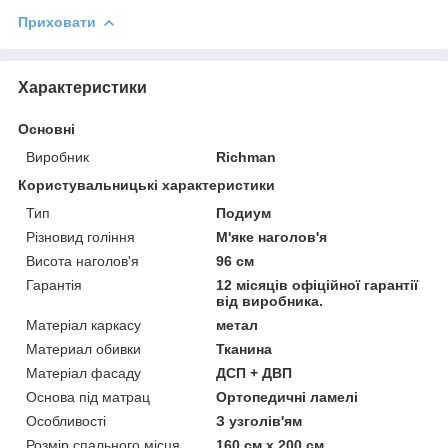
Приховати
Характеристики
Основні
Виробник
Richman
Користувальницькі характеристики
Тип
Подиум
Різновид гоління
М'яке наголов'я
Висота наголов'я
96 см
Гарантія
12 місяців офіційної гарантії
від виробника.
Матеріал каркасу
метал
Материал обивки
Тканина
Матеріал фасаду
ДСП + ДВП
Основа під матрац
Ортопедичні ламелі
Особливості
З узголів'ям
Розмір спального місця
160 см х 200 см