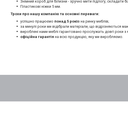
Знімний короб для білизни - зручно мити підлогу, складати бі
Пластикові ніжки 5 мм.
Трохи про нашу компанію та основні переваги:
успішно працюємо
понад 5 рокі
в на ринку меблів;
за минулі роки ми відібрали матеріали, що відрізняються м
вироблені нами меблі гарантовано прослужать довгі роки з 
офіційна гарантія
на всю продукцію, яку ми виробляємо.