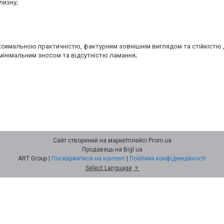
лизну;
аксимальною практичністю, фактурним зовнішнім виглядом та стійкістю 
мінімальним зносом та відсутністю ламання;
Сайт створений на маркетплейсі
Prom.ua
Продавець на Bigl.ua
ART Group |
Поскаржитися на контент
|
Політика конфіденційності
Select Language
▼