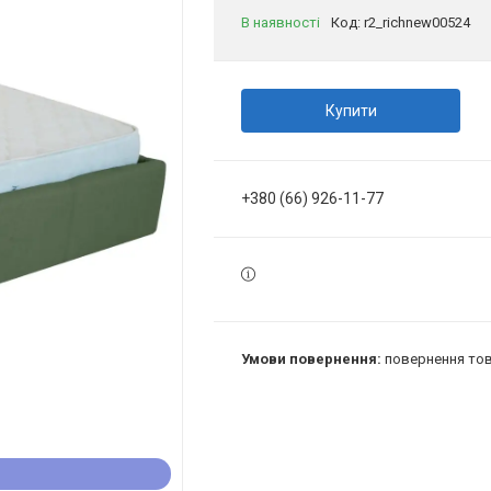
В наявності
Код:
r2_richnew00524
Купити
+380 (66) 926-11-77
повернення тов