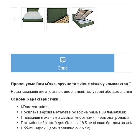
Опис
Пропонуємо Вам м'яке, зручне та якiсне ліжко у комплектаці
Наша компанія виготовляє односпальні, полуторні або двоспальні 
Основні характеристики:
М’яке узголів’я;
Посилена верхня металева розбірна рама з 38 ламелями;
Підйомний механізм з двома імпортними пневмопатронами;
Поглиблений короб для білизни 18,5 см зі спан бондом на дні;
Оббиті широкі царги товщиною 7,5 см;