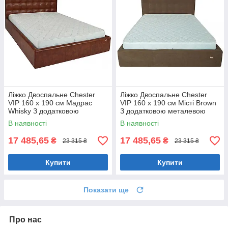
Ліжко Двоспальне Chester
Ліжко Двоспальне Chester
VIP 160 х 190 см Мадрас
VIP 160 х 190 см Місті Brown
Whisky З додатковою
З додатковою металевою
металевою цільнозварною
цільнозварною рамою
В наявності
В наявності
рамою Коричневий
Коричневий
17 485,65
17 485,65
₴
₴
23 315 ₴
23 315 ₴
Купити
Купити
Показати ще
Про нас