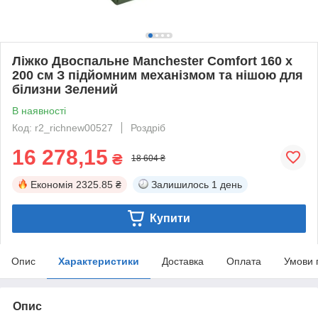
Ліжко Двоспальне Manchester Comfort 160 х
200 см З підйомним механізмом та нішою для
білизни Зелений
В наявності
Код: r2_richnew00527
Роздріб
16 278,15
₴
18 604 ₴
Економія
2325.85 ₴
Залишилось
1 день
Купити
Опис
Характеристики
Доставка
Оплата
Умови 
Опис