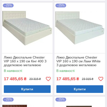
–25%
–25%
Ліжко Двоспальне Chester
Ліжко Двоспальне Chester
VIP 160 х 190 см Кінг 400 З
VIP 160 х 190 см Лаки White
додатковою металевою
З додатковою металевою
цільнозварною рамою C1
цільнозварною рамою Білий
В наявності
В наявності
Білий
17 485,65
17 485,65
₴
₴
23 315 ₴
23 315 ₴
Купити
Купити
–25%
–25%