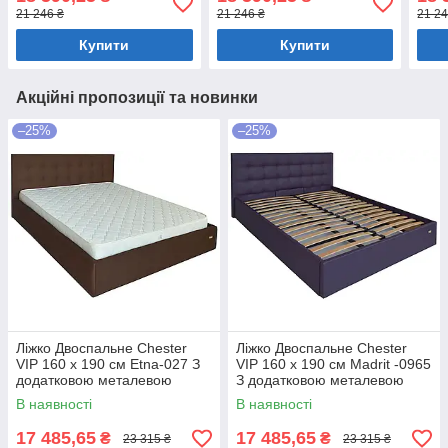
білизни Білий
білизни Мокко
біли
21 246 ₴
21 246 ₴
21 24
Купити
Купити
Акційні пропозиції та новинки
–25%
–25%
Ліжко Двоспальне Chester
Ліжко Двоспальне Chester
VIP 160 х 190 см Etna-027 З
VIP 160 х 190 см Madrit -0965
додатковою металевою
З додатковою металевою
цільнозварною рамою
цільнозварною рамою
В наявності
В наявності
Коричневий
Фіолетовий
17 485,65
17 485,65
₴
₴
23 315 ₴
23 315 ₴