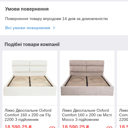
Умови повернення
Повернення товару впродовж 14 днів за домовленістю
Всі умови повернення
Подібні товари компанії
Ліжко Двоспальне Oxford
Ліжко Двоспальне Oxford
Ліжк
Comfort 160 х 200 см Fly
Comfort 160 х 200 см Місті
Comf
2200 З підйомним
Mocco З підйомним
2200
механізмом та нішою для
механізмом та нішою для
меха
18 590,25
18 590,25
18 
₴
₴