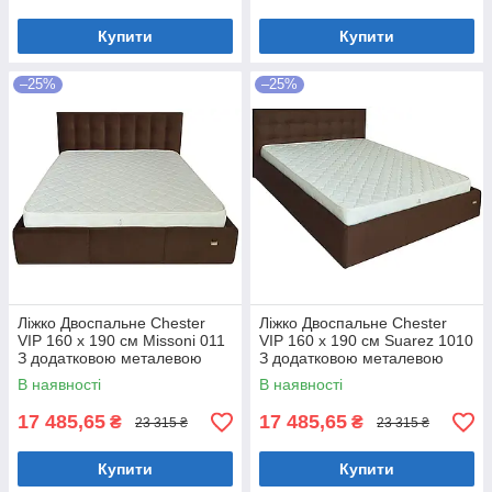
Купити
Купити
–25%
–25%
Ліжко Двоспальне Chester
Ліжко Двоспальне Chester
VIP 160 х 190 см Missoni 011
VIP 160 х 190 см Suarez 1010
З додатковою металевою
З додатковою металевою
цільнозварною рамою
цільнозварною рамою
В наявності
В наявності
Темно-коричневий
Коричневий
17 485,65
17 485,65
₴
₴
23 315 ₴
23 315 ₴
Купити
Купити