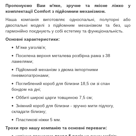
Пропонуємо Вам м'яке, зручне та якiсне ліжко у
комплектації Comfort з підйомним механізмом.
Наша компанія виготовляє односпальні, полуторні або
двоспальні моделі з підйомним механізмом та без, що
гармонійно поєднують у собі естетику та функціональність.
Основні характеристики:
М’яке узголів’я;
Посилена верхня металева розбірна рама з 38
ламелями;
Підйомний механізм з двома імпортними
пневмопатронами;
Поглиблений короб для білизни 18,5 см зі спан
бондом на дні;
Оббиті широкі царги товщиною 7,5 см;
Знімний короб для білизни - зручно мити підлогу,
складати білизну;
Пластикові ніжки 5 мм.
Трохи про нашу компанію та основні переваги:
успішно працюємо
понад 5 рокі
в на ринку меблів;