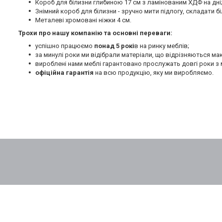
Короб для білизни глибиною 17 см з ламінованим ХДФ на дні
Знімний короб для білизни - зручно мити підлогу, складати бі
Металеві хромовані ніжки 4 см.
Трохи про нашу компанію та основні переваги:
успішно працюємо
понад 5 рокі
в на ринку меблів;
за минулі роки ми відібрали матеріали, що відрізняються м
вироблені нами меблі гарантовано прослужать довгі роки з 
офіційна гарантія
на всю продукцію, яку ми виробляємо.