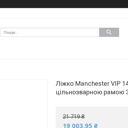
Ліжко Manchester VIP 1
цільнозварною рамою 
21 719 ₴
19 003,95 ₴