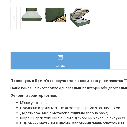
Опис
Пропонуємо Вам м'яке, зручне та якiсне ліжко у комплектації 
Наша компанія виготовляє односпальні, полуторні або двоспальні 
Основні характеристики:
М’яке узголів’я;
Посилена верхня металева розбірна рама з 38 ламелями;
Додаткова нижня металева суцільнозварна рама;
Широкі царги товщиною 6 см під зйомний чохол на липучках -
Підйомний механізм з двома імпортними пневмопатронами;