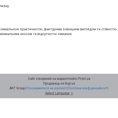
;
лизну;
аксимальною практичністю, фактурним зовнішнім виглядом та стійкістю 
мінімальним зносом та відсутністю ламання;
Сайт створений на маркетплейсі
Prom.ua
Продавець на Bigl.ua
ART Group |
Поскаржитися на контент
|
Політика конфіденційності
Select Language
▼