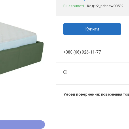
В наявності
Код:
r2_richnew00532
Купити
+380 (66) 926-11-77
повернення тов