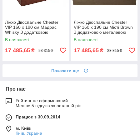
Ліжко Двоспальне Chester
Ліжко Двоспальне Chester
VIP 160 х 190 см Мадрас
VIP 160 х 190 см Місті Brown
Whisky З додатковою
З додатковою металевою
металевою цільнозварною
цільнозварною рамою
В наявності
В наявності
рамою Коричневий
Коричневий
17 485,65
17 485,65
₴
₴
23 315 ₴
23 315 ₴
Показати ще
Про нас
Рейтинг не сформований
Менше 5 відгуків за останній рік
Працює з 30.09.2014
м. Київ
Київ, Україна