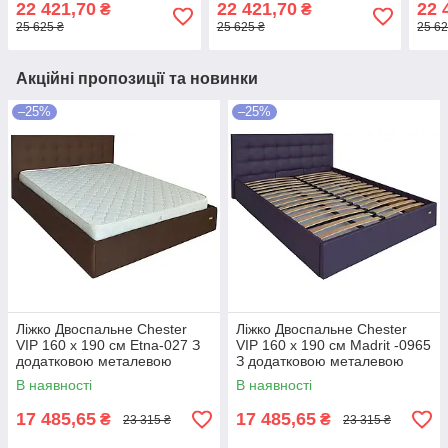
22 421,70
22 421,70
22 
₴
₴
рамою Темно-сірий
рамою Сірий
Сині
25 625 ₴
25 625 ₴
25 62
Акційні пропозиції та новинки
–25%
–25%
Ліжко Двоспальне Chester
Ліжко Двоспальне Chester
VIP 160 х 190 см Etna-027 З
VIP 160 х 190 см Madrit -0965
додатковою металевою
З додатковою металевою
цільнозварною рамою
цільнозварною рамою
В наявності
В наявності
Коричневий
Фіолетовий
17 485,65
17 485,65
₴
₴
23 315 ₴
23 315 ₴