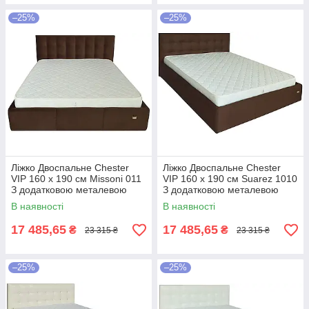
–25%
–25%
Ліжко Двоспальне Chester
Ліжко Двоспальне Chester
VIP 160 х 190 см Missoni 011
VIP 160 х 190 см Suarez 1010
З додатковою металевою
З додатковою металевою
цільнозварною рамою
цільнозварною рамою
В наявності
В наявності
Темно-коричневий
Коричневий
17 485,65
17 485,65
₴
₴
23 315 ₴
23 315 ₴
–25%
–25%