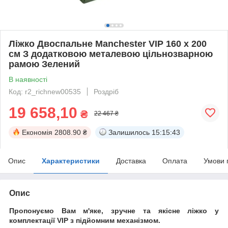
Ліжко Двоспальне Manchester VIP 160 х 200
см З додатковою металевою цільнозварною
рамою Зелений
В наявності
Код: r2_richnew00535
Роздріб
19 658,10
₴
22 467 ₴
Економія
2808.90 ₴
Залишилось
15:15:42
Опис
Характеристики
Доставка
Оплата
Умови 
Опис
Пропонуємо Вам м'яке, зручне та якiсне ліжко у
комплектації VIP
з підйомним механізмом.