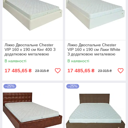
Ліжко Двоспальне Chester
Ліжко Двоспальне Chester
VIP 160 х 190 см Кінг 400 З
VIP 160 х 190 см Лаки White
додатковою металевою
З додатковою металевою
цільнозварною рамою C1
цільнозварною рамою Білий
В наявності
В наявності
Білий
17 485,65
17 485,65
₴
₴
23 315 ₴
23 315 ₴
–25%
–25%