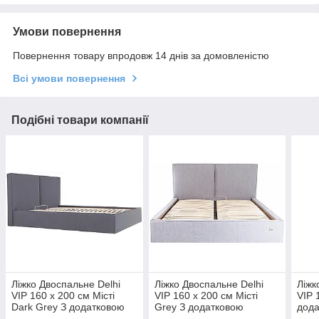
Умови повернення
Повернення товару впродовж 14 днів за домовленістю
Всі умови повернення
Подібні товари компанії
Ліжко Двоспальне Delhi
Ліжко Двоспальне Delhi
Ліжк
VIP 160 х 200 см Місті
VIP 160 х 200 см Місті
VIP 
Dark Grey З додатковою
Grey З додатковою
дод
металевою цільнозварною
металевою цільнозварною
ціл