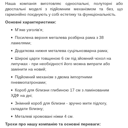
Наша компанія виготовляє односпальні, полуторні або
двоспальні моделі з підйомним механізмом та без, що
гармонійно поєднують у собі естетику та функціональність.
Основні характеристики:
М’яке узголів’я;
Посилена верхня металева розбірна рама з 38
ламелями;
Додаткова нижня металева суцільнозварна рама;
Широкі царги товщиною 6 см під зйомний чохол на
липучках - при необхідності його можна випрати або
замінити на новий;
Підйомний механізм з двома імпортними
пневмопатронами;
Короб для білизни глибиною 17 см з ламінованим
ХДФ на дні;
Знімний короб для білизни - зручно мити підлогу,
складати білизну;
Металеві хромовані ніжки 4 см.
Трохи про нашу компанію та основні переваги: