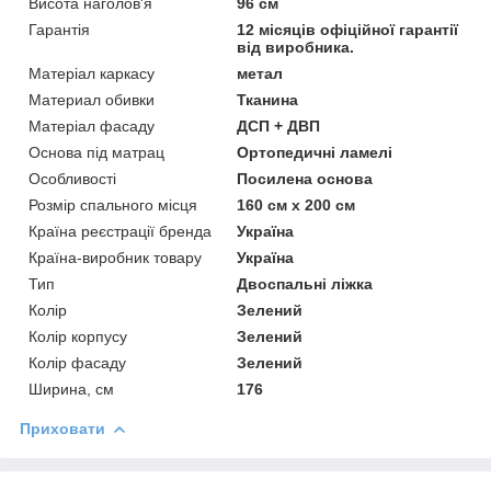
Висота наголов'я
96 см
Гарантія
12 місяців офіційної гарантії
від виробника.
Матеріал каркасу
метал
Материал обивки
Тканина
Матеріал фасаду
ДСП + ДВП
Основа під матрац
Ортопедичні ламелі
Особливості
Посилена основа
Розмір спального місця
160 см х 200 см
Країна реєстрації бренда
Україна
Країна-виробник товару
Україна
Тип
Двоспальні ліжка
Колір
Зелений
Колір корпусу
Зелений
Колір фасаду
Зелений
Ширина, см
176
Приховати