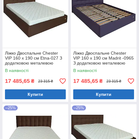
Ліжко Двоспальне Chester
Ліжко Двоспальне Chester
VIP 160 х 190 см Etna-027 З
VIP 160 х 190 см Madrit -0965
додатковою металевою
З додатковою металевою
цільнозварною рамою
цільнозварною рамою
В наявності
В наявності
Коричневий
Фіолетовий
17 485,65
17 485,65
₴
₴
23 315 ₴
23 315 ₴
Купити
Купити
–25%
–25%