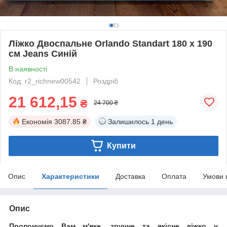
Ліжко Двоспальне Orlando Standart 180 х 190
см Jeans Синій
В наявності
Код: r2_richnew00542
Роздріб
21 612,15
₴
24 700 ₴
Економія
3087.85 ₴
Залишилось
1 день
Купити
Опис
Характеристики
Доставка
Оплата
Умови 
Опис
Пропонуємо Вам м'яке, зручне та якiсне ліжко у