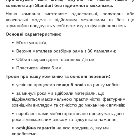
комплектації Standart без підйомного механізма.
Наша компанія виготовляє односпальні, полуторні або
двоспальні моделі з підйомним механізмом та без, що
гармонійно поєднують у собі естетику та функціональність.
Основні характеристики:
М’яке узголів’я;
Верхня металева розбірна рама з 36 ламелями;
Оббиті широкі царги товщиною 7,5 см;
Пластикові ніжки 5 мм.
Трохи про нашу компанію та основні переваги:
успішно працюємо
понад 5 рокі
в на ринку меблів;
за минулі роки ми відібрали матеріали, що
відрізняються максимальною практичністю, фактурним
зовнішнім виглядом та стійкістю до механічних впливів;
вироблені нами меблі гарантовано прослужать довгі
роки з мінімальним зносом та відсутністю ламання;
офіційна гарантія
на всю продукцію, яку ми
виробляємо.