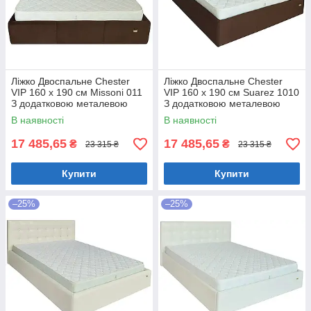
Ліжко Двоспальне Chester
Ліжко Двоспальне Chester
VIP 160 х 190 см Missoni 011
VIP 160 х 190 см Suarez 1010
З додатковою металевою
З додатковою металевою
цільнозварною рамою
цільнозварною рамою
В наявності
В наявності
Темно-коричневий
Коричневий
17 485,65
17 485,65
₴
₴
23 315 ₴
23 315 ₴
Купити
Купити
–25%
–25%