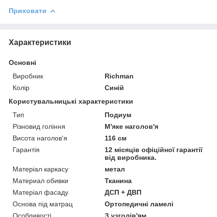
Приховати
Характеристики
Основні
Виробник
Richman
Колір
Синій
Користувальницькі характеристики
Тип
Подиум
Різновид гоління
М'яке наголов'я
Висота наголов'я
116 см
Гарантія
12 місяців офіційної гарантії
від виробника.
Матеріал каркасу
метал
Материал обивки
Тканина
Матеріал фасаду
ДСП + ДВП
Основа під матрац
Ортопедичні ламелі
Особливості
З узголів'ям