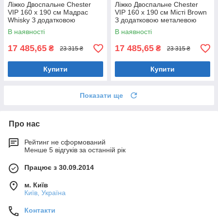
Ліжко Двоспальне Chester
Ліжко Двоспальне Chester
VIP 160 х 190 см Мадрас
VIP 160 х 190 см Місті Brown
Whisky З додатковою
З додатковою металевою
металевою цільнозварною
цільнозварною рамою
В наявності
В наявності
рамою Коричневий
Коричневий
17 485,65
17 485,65
₴
₴
23 315 ₴
23 315 ₴
Купити
Купити
Показати ще
Про нас
Рейтинг не сформований
Менше 5 відгуків за останній рік
Працює з 30.09.2014
м. Київ
Київ, Україна
Контакти