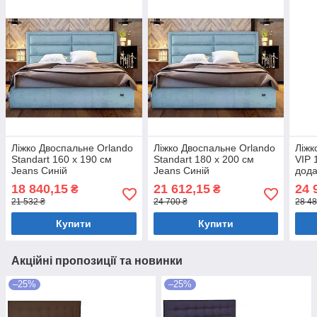
Ліжко Двоспальне Orlando
Ліжко Двоспальне Orlando
Ліжк
Standart 160 х 190 см
Standart 180 х 200 см
VIP 
Jeans Синій
Jeans Синій
дод
ціл
18 840,15
21 612,15
24 
₴
₴
Сині
21 532 ₴
24 700 ₴
28 48
Купити
Купити
Акційні пропозиції та новинки
–25%
–25%