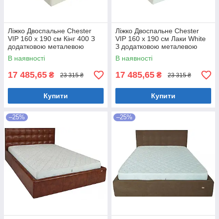
Ліжко Двоспальне Chester
Ліжко Двоспальне Chester
VIP 160 х 190 см Кінг 400 З
VIP 160 х 190 см Лаки White
додатковою металевою
З додатковою металевою
цільнозварною рамою C1
цільнозварною рамою Білий
В наявності
В наявності
Білий
17 485,65
17 485,65
₴
₴
23 315 ₴
23 315 ₴
Купити
Купити
–25%
–25%