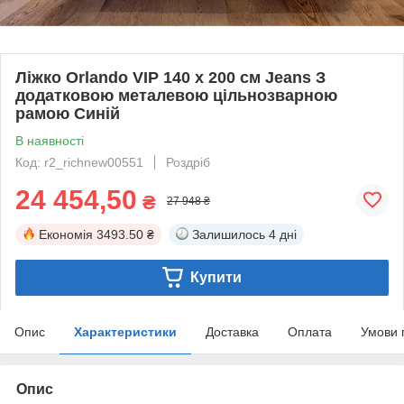
Ліжко Orlando VIP 140 х 200 см Jeans З
додатковою металевою цільнозварною
рамою Синій
В наявності
Код: r2_richnew00551
Роздріб
24 454,50
₴
27 948 ₴
Економія
3493.50 ₴
Залишилось
4 дні
Купити
Опис
Характеристики
Доставка
Оплата
Умови 
Опис