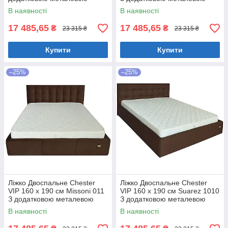
цільнозварною рамою
цільнозварною рамою
В наявності
В наявності
Коричневий
Фіолетовий
17 485,65
17 485,65
₴
₴
23 315 ₴
23 315 ₴
Купити
Купити
–25%
–25%
Ліжко Двоспальне Chester
Ліжко Двоспальне Chester
VIP 160 х 190 см Missoni 011
VIP 160 х 190 см Suarez 1010
З додатковою металевою
З додатковою металевою
цільнозварною рамою
цільнозварною рамою
В наявності
В наявності
Темно-коричневий
Коричневий