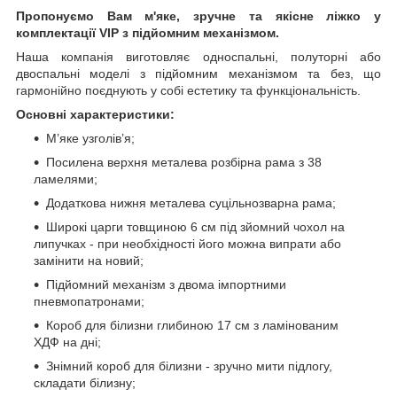
Пропонуємо Вам м'яке, зручне та якiсне ліжко у
комплектації VIP
з підйомним механізмом.
Наша компанія виготовляє односпальні, полуторні або
двоспальні моделі з підйомним механізмом та без, що
гармонійно поєднують у собі естетику та функціональність.
Основні характеристики:
М’яке узголів’я;
Посилена верхня металева розбірна рама з 38
ламелями;
Додаткова нижня металева суцільнозварна рама;
Широкі царги товщиною 6 см під зйомний чохол на
липучках - при необхідності його можна випрати або
замінити на новий;
Підйомний механізм з двома імпортними
пневмопатронами;
Короб для білизни глибиною 17 см з ламінованим
ХДФ на дні;
Знімний короб для білизни - зручно мити підлогу,
складати білизну;