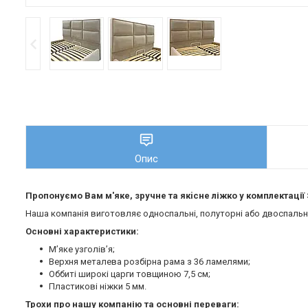
Опис
Пропонуємо Вам м'яке, зручне та якiсне ліжко у комплектації
Наша компанія виготовляє односпальні, полуторні або двоспальні 
Основні характеристики:
М’яке узголів’я;
Верхня металева розбірна рама з 36 ламелями;
Оббиті широкі царги товщиною 7,5 см;
Пластикові ніжки 5 мм.
Трохи про нашу компанію та основні переваги: