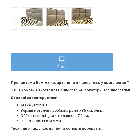
Опис
Пропонуємо Вам м'яке, зручне та якiсне ліжко у комплектації
Наша компанія виготовляє односпальні, полуторні або двоспальні 
Основні характеристики:
М’яке узголів’я;
Верхня металева розбірна рама з 36 ламелями;
Оббиті широкі царги товщиною 7,5 см;
Пластикові ніжки 5 мм.
Трохи про нашу компанію та основні переваги: