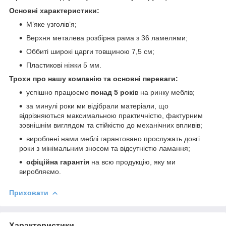
Основні характеристики:
М’яке узголів’я;
Верхня металева розбірна рама з 36 ламелями;
Оббиті широкі царги товщиною 7,5 см;
Пластикові ніжки 5 мм.
Трохи про нашу компанію та основні переваги:
успішно працюємо
понад 5 рокі
в на ринку меблів;
за минулі роки ми відібрали матеріали, що
відрізняються максимальною практичністю, фактурним
зовнішнім виглядом та стійкістю до механічних впливів;
вироблені нами меблі гарантовано прослужать довгі
роки з мінімальним зносом та відсутністю ламання;
офіційна гарантія
на всю продукцію, яку ми
виробляємо.
Приховати
Характеристики