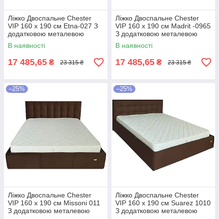
Ліжко Двоспальне Chester
Ліжко Двоспальне Chester
VIP 160 х 190 см Etna-027 З
VIP 160 х 190 см Madrit -0965
додатковою металевою
З додатковою металевою
цільнозварною рамою
цільнозварною рамою
В наявності
В наявності
Коричневий
Фіолетовий
17 485,65
17 485,65
₴
₴
23 315 ₴
23 315 ₴
–25%
–25%
Ліжко Двоспальне Chester
Ліжко Двоспальне Chester
VIP 160 х 190 см Missoni 011
VIP 160 х 190 см Suarez 1010
З додатковою металевою
З додатковою металевою
цільнозварною рамою
цільнозварною рамою