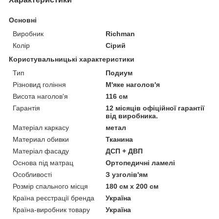
Основні
Виробник
Richman
Колір
Сірий
Користувальницькі характеристики
Тип
Подиум
Різновид гоління
М'яке наголов'я
Висота наголов'я
116 см
Гарантія
12 місяців офіційної гарантії
від виробника.
Матеріал каркасу
метал
Материал обивки
Тканина
Матеріал фасаду
ДСП + ДВП
Основа під матрац
Ортопедичні ламелі
Особливості
З узголів'ям
Розмір спального місця
180 см х 200 см
Країна реєстрації бренда
Україна
Країна-виробник товару
Україна