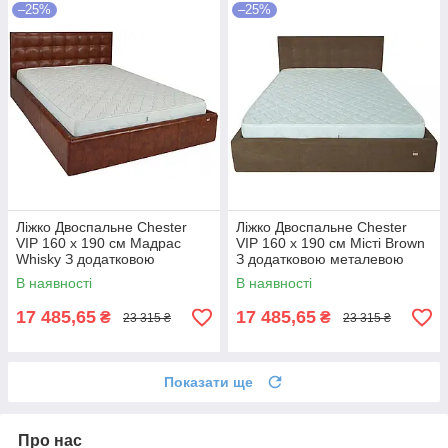
–25%
–25%
Ліжко Двоспальне Chester
Ліжко Двоспальне Chester
VIP 160 х 190 см Мадрас
VIP 160 х 190 см Місті Brown
Whisky З додатковою
З додатковою металевою
металевою цільнозварною
цільнозварною рамою
В наявності
В наявності
рамою Коричневий
Коричневий
17 485,65
17 485,65
₴
₴
23 315 ₴
23 315 ₴
Показати ще
Про нас