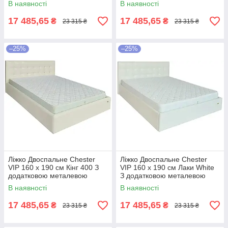
В наявності
В наявності
Темно-коричневий
Коричневий
17 485,65
17 485,65
₴
₴
23 315 ₴
23 315 ₴
–25%
–25%
Ліжко Двоспальне Chester
Ліжко Двоспальне Chester
VIP 160 х 190 см Кінг 400 З
VIP 160 х 190 см Лаки White
додатковою металевою
З додатковою металевою
цільнозварною рамою C1
цільнозварною рамою Білий
В наявності
В наявності
Білий
17 485,65
17 485,65
₴
₴
23 315 ₴
23 315 ₴