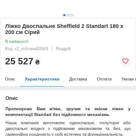
Ліжко Двоспальне Sheffield 2 Standart 180 х
200 см Сірий
В наявності
Код: r2_richnew00563
Роздріб
25 527
₴
Опис
Характеристики
Доставка
Оплата
Умови 
Опис
Пропонуємо Вам м'яке, зручне та якiсне ліжко у
комплектації Standart без підйомного механізма.
Наша компанія виготовляє односпальні, полуторні або
двоспальні моделі з підйомним механізмом та без, що
гармонійно поєднують у собі естетику та функціональність.