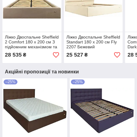
Ліжко Двоспальне Sheffield
Ліжко Двоспальне Sheffield
Ліжк
2 Comfort 180 х 200 см З
Standart 180 х 200 см Fly
Comf
підйомним механізмом та
2207 Бежевий
Dark
нішою для білизни Сірий
меха
28 535
25 527
28 
₴
₴
біли
Акційні пропозиції та новинки
–25%
–25%