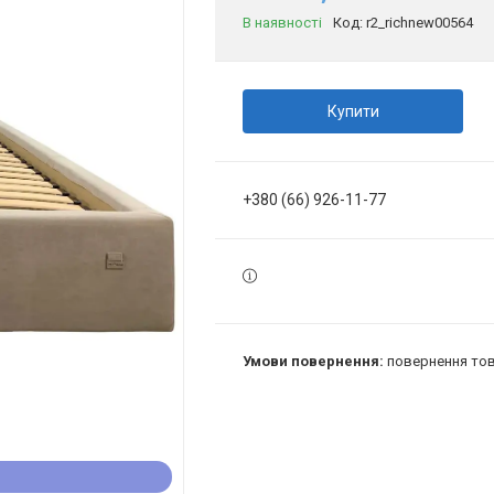
В наявності
Код:
r2_richnew00564
Купити
+380 (66) 926-11-77
повернення тов