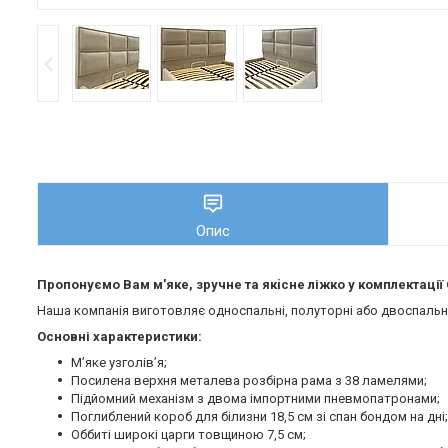
Опис
Пропонуємо Вам м'яке, зручне та якiсне ліжко у комплектаці
Наша компанія виготовляє односпальні, полуторні або двоспальні 
Основні характеристики:
М’яке узголів’я;
Посилена верхня металева розбірна рама з 38 ламелями;
Підйомний механізм з двома імпортними пневмопатронами;
Поглиблений короб для білизни 18,5 см зі спан бондом на дні;
Оббиті широкі царги товщиною 7,5 см;