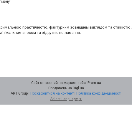
лизну;
аксимальною практичністю, фактурним зовнішнім виглядом та стійкістю 
мінімальним зносом та відсутністю ламання;
Сайт створений на маркетплейсі
Prom.ua
Продавець на Bigl.ua
ART Group |
Поскаржитися на контент
|
Політика конфіденційності
Select Language
▼