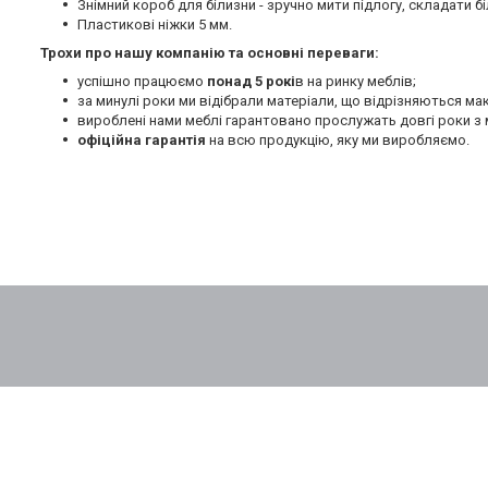
Знімний короб для білизни - зручно мити підлогу, складати бі
Пластикові ніжки 5 мм.
Трохи про нашу компанію та основні переваги:
успішно працюємо
понад 5 рокі
в на ринку меблів;
за минулі роки ми відібрали матеріали, що відрізняються м
вироблені нами меблі гарантовано прослужать довгі роки з 
офіційна гарантія
на всю продукцію, яку ми виробляємо.