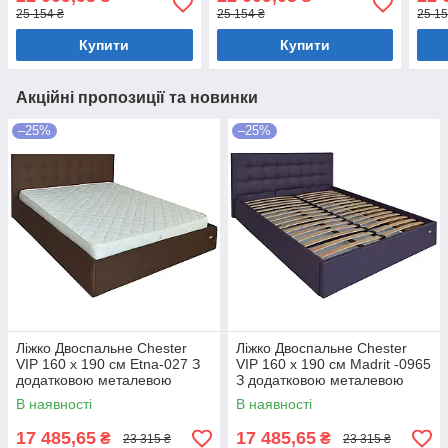
коричневий
кори
25 154 ₴
25 154 ₴
25 15
Купити
Купити
Акційні пропозиції та новинки
–25%
–25%
Ліжко Двоспальне Chester
Ліжко Двоспальне Chester
VIP 160 х 190 см Etna-027 З
VIP 160 х 190 см Madrit -0965
додатковою металевою
З додатковою металевою
цільнозварною рамою
цільнозварною рамою
В наявності
В наявності
Коричневий
Фіолетовий
17 485,65
17 485,65
₴
₴
23 315 ₴
23 315 ₴