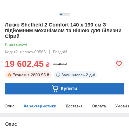
Ліжко Sheffield 2 Comfort 140 х 190 см З
підйомним механізмом та нішою для білизни
Сірий
В наявності
Код: r2_richnew00566
Роздріб
19 602,45
₴
22 403 ₴
Економія
2800.55 ₴
Залишилось
2 дні
Купити
Опис
Характеристики
Доставка
Оплата
Умови 
Опис