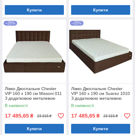
Купити
Купити
–25%
–25%
Ліжко Двоспальне Chester
Ліжко Двоспальне Chester
VIP 160 х 190 см Missoni 011
VIP 160 х 190 см Suarez 1010
З додатковою металевою
З додатковою металевою
цільнозварною рамою
цільнозварною рамою
В наявності
В наявності
Темно-коричневий
Коричневий
17 485,65
17 485,65
₴
₴
23 315 ₴
23 315 ₴
Купити
Купити