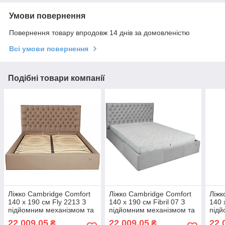
Умови повернення
Повернення товару впродовж 14 днів за домовленістю
Всі умови повернення
Подібні товари компанії
Ліжко Cambridge Comfort
Ліжко Cambridge Comfort
Ліжк
140 х 190 см Fly 2213 З
140 х 190 см Fibril 07 З
140 
підйомним механізмом та
підйомним механізмом та
підй
нішою для білизни Світло-
нішою для білизни Сірий
нішо
22 009,05
22 009,05
22 
₴
₴