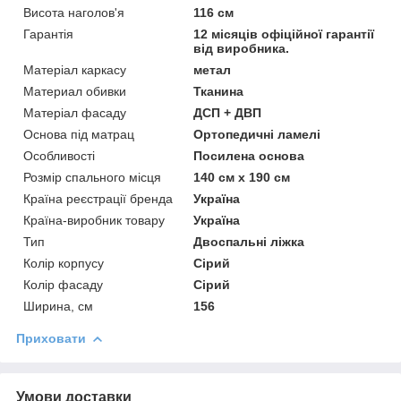
Висота наголов'я
116 см
Гарантія
12 місяців офіційної гарантії
від виробника.
Матеріал каркасу
метал
Материал обивки
Тканина
Матеріал фасаду
ДСП + ДВП
Основа під матрац
Ортопедичні ламелі
Особливості
Посилена основа
Розмір спального місця
140 см х 190 см
Країна реєстрації бренда
Україна
Країна-виробник товару
Україна
Тип
Двоспальні ліжка
Колір корпусу
Сірий
Колір фасаду
Сірий
Ширина, см
156
Приховати
Умови доставки