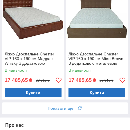
Ліжко Двоспальне Chester
Ліжко Двоспальне Chester
VIP 160 х 190 см Мадрас
VIP 160 х 190 см Місті Brown
Whisky З додатковою
З додатковою металевою
металевою цільнозварною
цільнозварною рамою
В наявності
В наявності
рамою Коричневий
Коричневий
17 485,65
17 485,65
₴
₴
23 315 ₴
23 315 ₴
Купити
Купити
Показати ще
Про нас