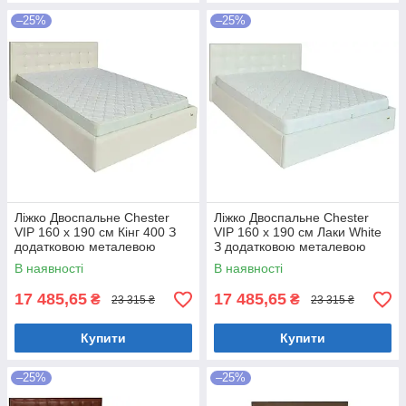
–25%
–25%
Ліжко Двоспальне Chester
Ліжко Двоспальне Chester
VIP 160 х 190 см Кінг 400 З
VIP 160 х 190 см Лаки White
додатковою металевою
З додатковою металевою
цільнозварною рамою C1
цільнозварною рамою Білий
В наявності
В наявності
Білий
17 485,65
17 485,65
₴
₴
23 315 ₴
23 315 ₴
Купити
Купити
–25%
–25%