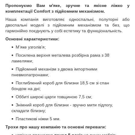
Пропонуємо Вам м'яке, зручне та якiсне ліжко у
комплектації Comfort з підйомним механізмом.
Наша компанія виготовляє односпальні, полуторні або
двоспальні моделі з підйомним механізмом та без, що
гармонійно поєднують у собі естетику та функціональність.
Основні характеристики:
М’яке узголів’я;
Посилена верхня металева розбірна рама з 38
ламелями;
Підйомний механізм з двома імпортними
пневмопатронами;
Поглиблений короб для білизни 18,5 см зі спан
бондом на дні;
Оббиті широкі царги товщиною 7,5 см;
Знімний короб для білизни - зручно мити підлогу,
складати білизну;
Пластикові ніжки 5 мм.
Трохи про нашу компанію та основні переваги:
успішно працюємо
понад 5 рокі
в на ринку меблів;