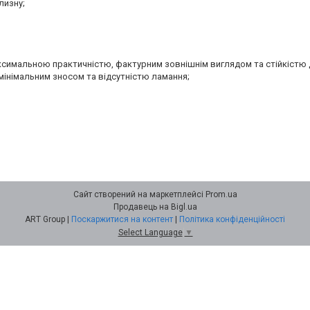
лизну;
аксимальною практичністю, фактурним зовнішнім виглядом та стійкістю 
мінімальним зносом та відсутністю ламання;
Сайт створений на маркетплейсі
Prom.ua
Продавець на Bigl.ua
ART Group |
Поскаржитися на контент
|
Політика конфіденційності
Select Language
▼