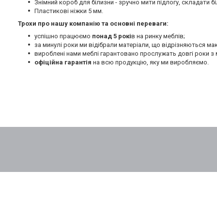
Знімний короб для білизни - зручно мити підлогу, складати бі
Пластикові ніжки 5 мм.
Трохи про нашу компанію та основні переваги:
успішно працюємо
понад 5 рокі
в на ринку меблів;
за минулі роки ми відібрали матеріали, що відрізняються м
вироблені нами меблі гарантовано прослужать довгі роки з 
офіційна гарантія
на всю продукцію, яку ми виробляємо.