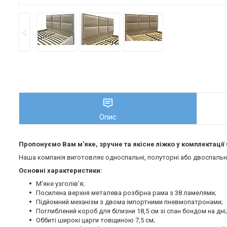
Опис
Пропонуємо Вам м'яке, зручне та якiсне ліжко у комплектаці
Наша компанія виготовляє односпальні, полуторні або двоспальні 
Основні характеристики:
М’яке узголів’я;
Посилена верхня металева розбірна рама з 38 ламелями;
Підйомний механізм з двома імпортними пневмопатронами;
Поглиблений короб для білизни 18,5 см зі спан бондом на дні;
Оббиті широкі царги товщиною 7,5 см;