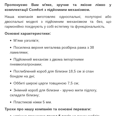
Пропонуємо Вам м'яке, зручне та якiсне ліжко у
комплектації Comfort з підйомним механізмом.
Наша компанія виготовляє односпальні, полуторні або
двоспальні моделі з підйомним механізмом та без, що
гармонійно поєднують у собі естетику та функціональність.
Основні характеристики:
М’яке узголів’я;
Посилена верхня металева розбірна рама з 38
ламелями;
Підйомний механізм з двома імпортними
пневмопатронами;
Поглиблений короб для білизни 18,5 см зі спан
бондом на дні;
Оббиті широкі царги товщиною 7,5 см;
Знімний короб для білизни - зручно мити підлогу,
складати білизну;
Пластикові ніжки 5 мм.
Трохи про нашу компанію та основні переваги:
успішно працюємо
понад 5 рокі
в на ринку меблів;