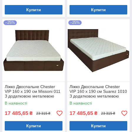
Купити
Купити
–25%
–25%
Ліжко Двоспальне Chester
Ліжко Двоспальне Chester
VIP 160 х 190 см Missoni 011
VIP 160 х 190 см Suarez 1010
З додатковою металевою
З додатковою металевою
цільнозварною рамою
цільнозварною рамою
В наявності
В наявності
Темно-коричневий
Коричневий
17 485,65
17 485,65
₴
₴
23 315 ₴
23 315 ₴
Купити
Купити