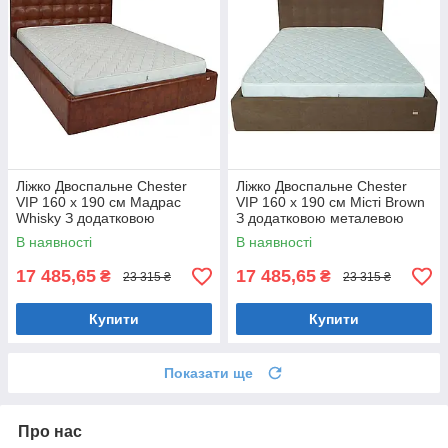
Ліжко Двоспальне Chester
Ліжко Двоспальне Chester
VIP 160 х 190 см Мадрас
VIP 160 х 190 см Місті Brown
Whisky З додатковою
З додатковою металевою
металевою цільнозварною
цільнозварною рамою
В наявності
В наявності
рамою Коричневий
Коричневий
17 485,65
17 485,65
₴
₴
23 315 ₴
23 315 ₴
Купити
Купити
Показати ще
Про нас