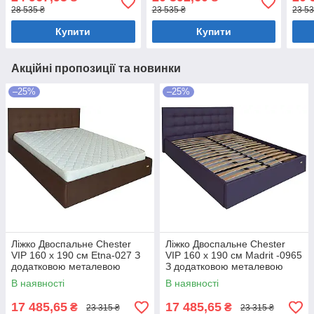
білизни Темно-коричневий
біли
28 535 ₴
23 535 ₴
23 53
Купити
Купити
Акційні пропозиції та новинки
–25%
–25%
Ліжко Двоспальне Chester
Ліжко Двоспальне Chester
VIP 160 х 190 см Etna-027 З
VIP 160 х 190 см Madrit -0965
додатковою металевою
З додатковою металевою
цільнозварною рамою
цільнозварною рамою
В наявності
В наявності
Коричневий
Фіолетовий
17 485,65
17 485,65
₴
₴
23 315 ₴
23 315 ₴