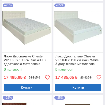
–25%
–25%
Ліжко Двоспальне Chester
Ліжко Двоспальне Chester
VIP 160 х 190 см Кінг 400 З
VIP 160 х 190 см Лаки White
додатковою металевою
З додатковою металевою
цільнозварною рамою C1
цільнозварною рамою Білий
В наявності
В наявності
Білий
17 485,65
17 485,65
₴
₴
23 315 ₴
23 315 ₴
Купити
Купити
–25%
–25%