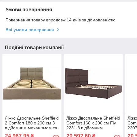
Умови повернення
Повернення товару впродовж 14 днів за домовленістю
Всі умови повернення
Подібні товари компанії
Ліжко Двоспальне Sheffield
Ліжко Двоспальне Sheffield
Ліжк
2 Comfort 180 х 200 см З
Comfort 160 х 200 см Fly
Comf
підйомним механізмом та
2231 З підйомним
2207
нішою для білизни Сірий
механізмом та нішою для
меха
24 967,95
20 592,60
20 
₴
₴