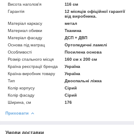
Висота наголов'я
116 см
Гарантія
12 місяців офіційної гарантії
від виробника.
Матеріал каркасу
метал
Материал обивки
Тканина
Матеріал фасаду
ДСП + ДВП
Основа під матрац
Ортопедичні ламелі
Особливості
Посилена основа
Розмір спального місця
160 см х 200 см
Країна реєстрації бренда
Україна
Країна-виробник товару
Україна
Тип
Двоспальні ліжка
Колір корпусу
Сірий
Колір фасаду
Сірий
Ширина, см
176
Приховати
Умови доставки