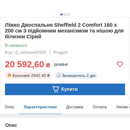
Ліжко Двоспальне Sheffield 2 Comfort 160 х
200 см З підйомним механізмом та нішою для
білизни Сірий
В наявності
Код: r2_richnew00569
Роздріб
20 592,60
₴
23 535 ₴
Економія
2942.40 ₴
Залишилось
2 дні
Купити
Опис
Характеристики
Доставка
Оплата
Умови 
Опис