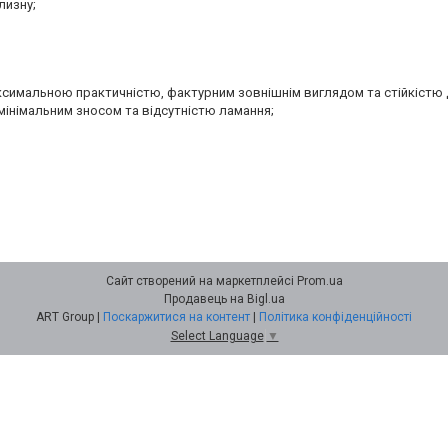
лизну;
аксимальною практичністю, фактурним зовнішнім виглядом та стійкістю 
мінімальним зносом та відсутністю ламання;
Сайт створений на маркетплейсі
Prom.ua
Продавець на Bigl.ua
ART Group |
Поскаржитися на контент
|
Політика конфіденційності
Select Language
▼