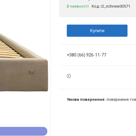
В наявності
Код:
r2_richnew00571
Купити
+380 (66) 926-11-77
повернення тов