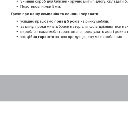
Знімний короб для білизни - зручно мити підлогу, складати бі
Пластикові ніжки 5 мм.
Трохи про нашу компанію та основні переваги:
успішно працюємо
понад 5 рокі
в на ринку меблів;
за минулі роки ми відібрали матеріали, що відрізняються м
вироблені нами меблі гарантовано прослужать довгі роки з 
офіційна гарантія
на всю продукцію, яку ми виробляємо.