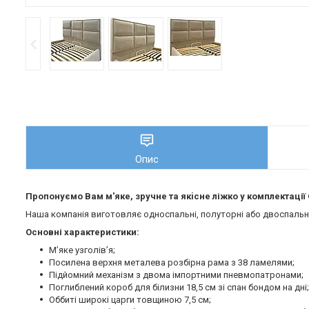
Опис
Пропонуємо Вам м'яке, зручне та якiсне ліжко у комплектаці
Наша компанія виготовляє односпальні, полуторні або двоспальні 
Основні характеристики:
М’яке узголів’я;
Посилена верхня металева розбірна рама з 38 ламелями;
Підйомний механізм з двома імпортними пневмопатронами;
Поглиблений короб для білизни 18,5 см зі спан бондом на дні;
Оббиті широкі царги товщиною 7,5 см;