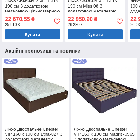
Ліжко Sheffield 2 VIP 120 х
Ліжко Sheffield VIP 140 х
Ліжк
190 см З додатковою
190 см Miss 08 З
190 
металевою цільнозварною
додатковою металевою
дод
рамою Сірий
цільнозварною рамою
ціл
22 670,55
22 950,90
22 
₴
₴
Коричневий
Бузк
25 910 ₴
26 230 ₴
26 23
Купити
Купити
Акційні пропозиції та новинки
–25%
–25%
Ліжко Двоспальне Chester
Ліжко Двоспальне Chester
VIP 160 х 190 см Etna-027 З
VIP 160 х 190 см Madrit -0965
додатковою металевою
З додатковою металевою