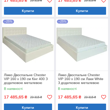
17 485,65
17 485,65
₴
₴
23 315 ₴
23 315 ₴
Купити
Купити
–25%
–25%
Ліжко Двоспальне Chester
Ліжко Двоспальне Chester
VIP 160 х 190 см Кінг 400 З
VIP 160 х 190 см Лаки White
додатковою металевою
З додатковою металевою
цільнозварною рамою C1
цільнозварною рамою Білий
В наявності
В наявності
Білий
17 485,65
17 485,65
₴
₴
23 315 ₴
23 315 ₴
Купити
Купити