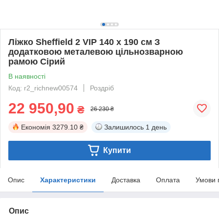
Ліжко Sheffield 2 VIP 140 х 190 см З
додатковою металевою цільнозварною
рамою Сірий
В наявності
Код: r2_richnew00574
Роздріб
22 950,90
₴
26 230 ₴
Економія
3279.10 ₴
Залишилось
1 день
Купити
Опис
Характеристики
Доставка
Оплата
Умови 
Опис