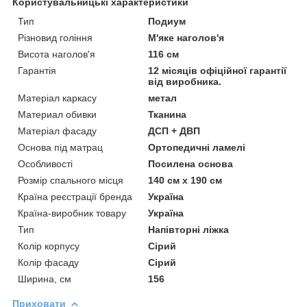
Користувальницькі характеристики
Тип
Подиум
Різновид гоління
М'яке наголов'я
Висота наголов'я
116 см
Гарантія
12 місяців офіційної гарантії
від виробника.
Матеріал каркасу
метал
Материал обивки
Тканина
Матеріал фасаду
ДСП + ДВП
Основа під матрац
Ортопедичні ламелі
Особливості
Посилена основа
Розмір спального місця
140 см х 190 см
Країна реєстрації бренда
Україна
Країна-виробник товару
Україна
Тип
Напівторні ліжка
Колір корпусу
Сірий
Колір фасаду
Сірий
Ширина, см
156
Приховати