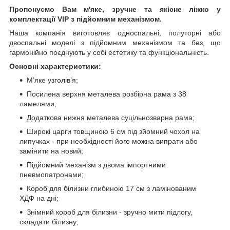
Пропонуємо Вам м'яке, зручне та якiсне ліжко у
комплектації VIP
з підйомним механізмом.
Наша компанія виготовляє односпальні, полуторні або
двоспальні моделі з підйомним механізмом та без, що
гармонійно поєднують у собі естетику та функціональність.
Основні характеристики:
М’яке узголів’я;
Посилена верхня металева розбірна рама з 38
ламелями;
Додаткова нижня металева суцільнозварна рама;
Широкі царги товщиною 6 см під зйомний чохол на
липучках - при необхідності його можна випрати або
замінити на новий;
Підйомний механізм з двома імпортними
пневмопатронами;
Короб для білизни глибиною 17 см з ламінованим
ХДФ на дні;
Знімний короб для білизни - зручно мити підлогу,
складати білизну;