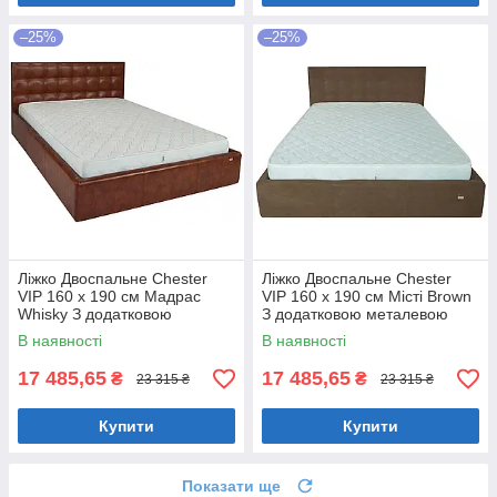
–25%
–25%
Ліжко Двоспальне Chester
Ліжко Двоспальне Chester
VIP 160 х 190 см Мадрас
VIP 160 х 190 см Місті Brown
Whisky З додатковою
З додатковою металевою
металевою цільнозварною
цільнозварною рамою
В наявності
В наявності
рамою Коричневий
Коричневий
17 485,65
17 485,65
₴
₴
23 315 ₴
23 315 ₴
Купити
Купити
Показати ще