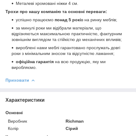
Металеві хромовані ніжки 4 см.
Трохи про нашу компанію та основні переваги:
успішно працюємо
понад 5 рокі
в на ринку меблів;
за минулі роки ми відібрали матеріали, що
відрізняються максимальною практичністю, фактурним
зовнішнім виглядом та стійкістю до механічних впливів;
вироблені нами меблі гарантовано прослужать довгі
роки з мінімальним зносом та відсутністю ламання;
офіційна гарантія
на всю продукцію, яку ми
виробляємо.
Приховати
Характеристики
Основні
Виробник
Richman
Колір
Сірий