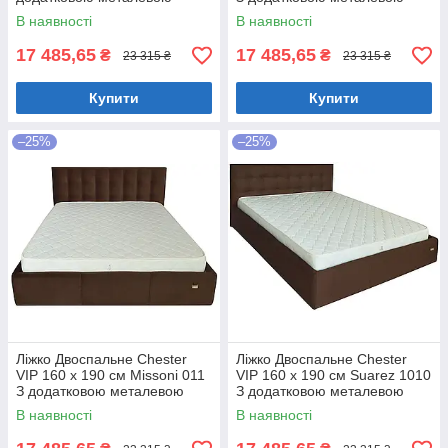
цільнозварною рамою
цільнозварною рамою
В наявності
В наявності
Коричневий
Фіолетовий
17 485,65
17 485,65
₴
₴
23 315 ₴
23 315 ₴
Купити
Купити
–25%
–25%
Ліжко Двоспальне Chester
Ліжко Двоспальне Chester
VIP 160 х 190 см Missoni 011
VIP 160 х 190 см Suarez 1010
З додатковою металевою
З додатковою металевою
цільнозварною рамою
цільнозварною рамою
В наявності
В наявності
Темно-коричневий
Коричневий