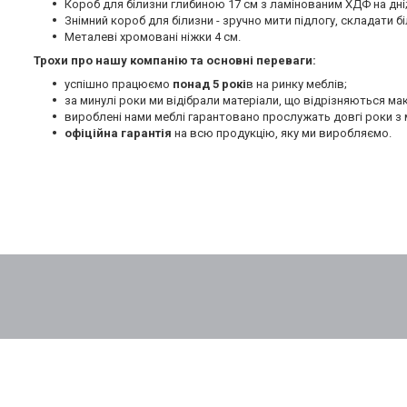
Короб для білизни глибиною 17 см з ламінованим ХДФ на дні
Знімний короб для білизни - зручно мити підлогу, складати бі
Металеві хромовані ніжки 4 см.
Трохи про нашу компанію та основні переваги:
успішно працюємо
понад 5 рокі
в на ринку меблів;
за минулі роки ми відібрали матеріали, що відрізняються м
вироблені нами меблі гарантовано прослужать довгі роки з 
офіційна гарантія
на всю продукцію, яку ми виробляємо.