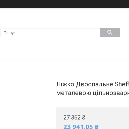
Ліжко Двоспальне Sheffi
металевою цільнозвар
27 362 ₴
23 941,05 ₴