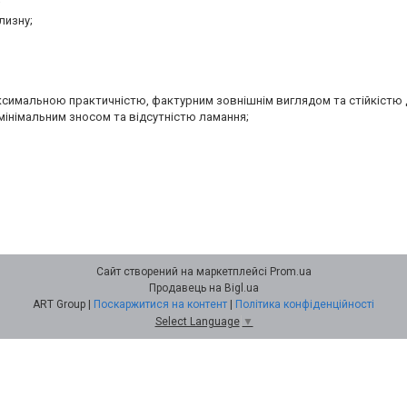
;
лизну;
аксимальною практичністю, фактурним зовнішнім виглядом та стійкістю 
мінімальним зносом та відсутністю ламання;
Сайт створений на маркетплейсі
Prom.ua
Продавець на Bigl.ua
ART Group |
Поскаржитися на контент
|
Політика конфіденційності
Select Language
▼