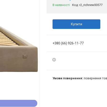
В наявності
Код:
r2_richnew00577
Купити
+380 (66) 926-11-77
повернення тов