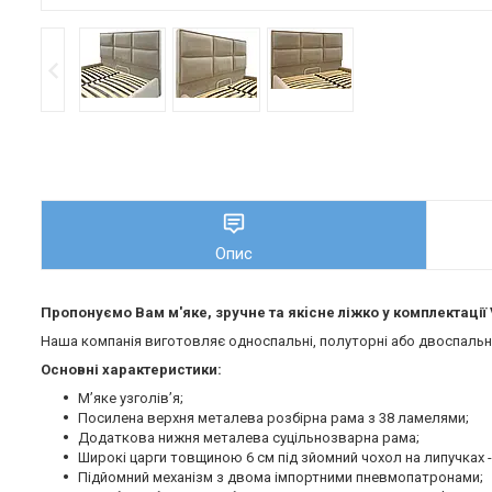
Опис
Пропонуємо Вам м'яке, зручне та якiсне ліжко у комплектації 
Наша компанія виготовляє односпальні, полуторні або двоспальні 
Основні характеристики:
М’яке узголів’я;
Посилена верхня металева розбірна рама з 38 ламелями;
Додаткова нижня металева суцільнозварна рама;
Широкі царги товщиною 6 см під зйомний чохол на липучках -
Підйомний механізм з двома імпортними пневмопатронами;