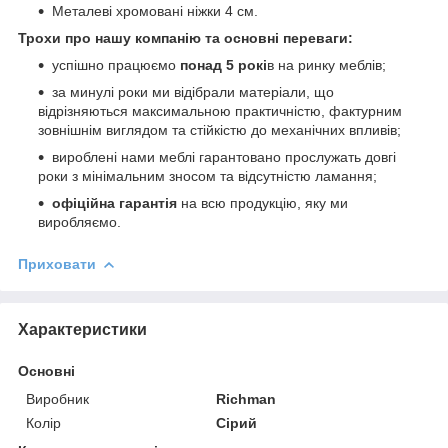
Металеві хромовані ніжки 4 см.
Трохи про нашу компанію та основні переваги:
успішно працюємо
понад 5 рокі
в на ринку меблів;
за минулі роки ми відібрали матеріали, що
відрізняються максимальною практичністю, фактурним
зовнішнім виглядом та стійкістю до механічних впливів;
вироблені нами меблі гарантовано прослужать довгі
роки з мінімальним зносом та відсутністю ламання;
офіційна гарантія
на всю продукцію, яку ми
виробляємо.
Приховати
Характеристики
Основні
Виробник
Richman
Колір
Сірий