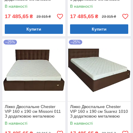
цільнозварною рамою
цільнозварною рамою
В наявності
В наявності
Коричневий
Фіолетовий
17 485,65
17 485,65
₴
₴
23 315 ₴
23 315 ₴
Купити
Купити
–25%
–25%
Ліжко Двоспальне Chester
Ліжко Двоспальне Chester
VIP 160 х 190 см Missoni 011
VIP 160 х 190 см Suarez 1010
З додатковою металевою
З додатковою металевою
цільнозварною рамою
цільнозварною рамою
В наявності
В наявності
Темно-коричневий
Коричневий