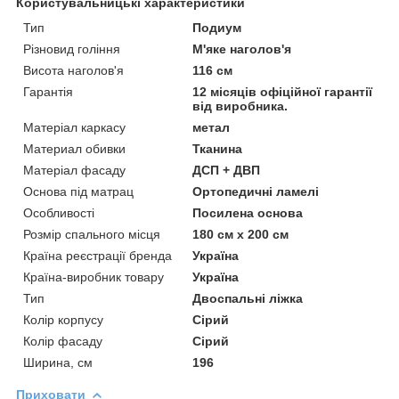
Користувальницькі характеристики
Тип
Подиум
Різновид гоління
М'яке наголов'я
Висота наголов'я
116 см
Гарантія
12 місяців офіційної гарантії
від виробника.
Матеріал каркасу
метал
Материал обивки
Тканина
Матеріал фасаду
ДСП + ДВП
Основа під матрац
Ортопедичні ламелі
Особливості
Посилена основа
Розмір спального місця
180 см х 200 см
Країна реєстрації бренда
Україна
Країна-виробник товару
Україна
Тип
Двоспальні ліжка
Колір корпусу
Сірий
Колір фасаду
Сірий
Ширина, см
196
Приховати