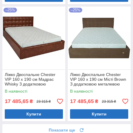
–25%
–25%
Ліжко Двоспальне Chester
Ліжко Двоспальне Chester
VIP 160 х 190 см Мадрас
VIP 160 х 190 см Місті Brown
Whisky З додатковою
З додатковою металевою
металевою цільнозварною
цільнозварною рамою
В наявності
В наявності
рамою Коричневий
Коричневий
17 485,65
17 485,65
₴
₴
23 315 ₴
23 315 ₴
Купити
Купити
Показати ще