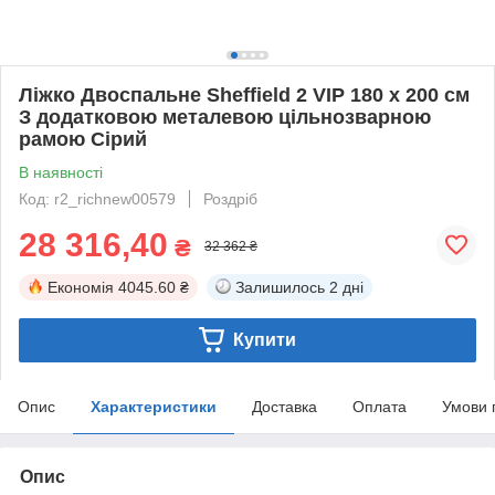
Ліжко Двоспальне Sheffield 2 VIP 180 х 200 см
З додатковою металевою цільнозварною
рамою Сірий
В наявності
Код: r2_richnew00579
Роздріб
28 316,40
₴
32 362 ₴
Економія
4045.60 ₴
Залишилось
2 дні
Купити
Опис
Характеристики
Доставка
Оплата
Умови 
Опис