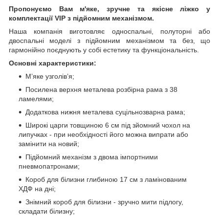
Пропонуємо Вам м'яке, зручне та якiсне ліжко у
комплектації VIP
з підйомним механізмом.
Наша компанія виготовляє односпальні, полуторні або
двоспальні моделі з підйомним механізмом та без, що
гармонійно поєднують у собі естетику та функціональність.
Основні характеристики:
М’яке узголів’я;
Посилена верхня металева розбірна рама з 38
ламелями;
Додаткова нижня металева суцільнозварна рама;
Широкі царги товщиною 6 см під зйомний чохол на
липучках - при необхідності його можна випрати або
замінити на новий;
Підйомний механізм з двома імпортними
пневмопатронами;
Короб для білизни глибиною 17 см з ламінованим
ХДФ на дні;
Знімний короб для білизни - зручно мити підлогу,
складати білизну;