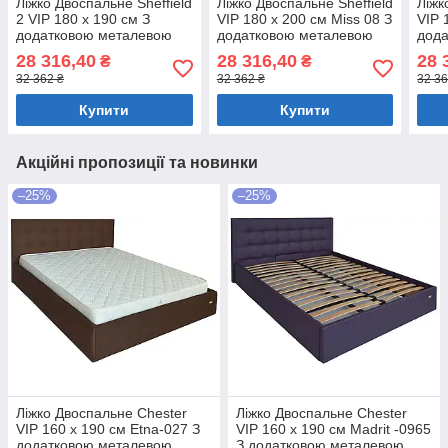
Ліжко Двоспальне Sheffield
Ліжко Двоспальне Sheffield
Ліжк
2 VIP 180 х 190 см З
VIP 180 х 200 см Miss 08 З
VIP 
додатковою металевою
додатковою металевою
дод
цільнозварною рамою
цільнозварною рамою
ціл
28 316,40
28 316,40
28 
₴
₴
Сірий
Коричневий
Бузк
32 362 ₴
32 362 ₴
32 36
Купити
Купити
Акційні пропозиції та новинки
–25%
–25%
Ліжко Двоспальне Chester
Ліжко Двоспальне Chester
VIP 160 х 190 см Etna-027 З
VIP 160 х 190 см Madrit -0965
додатковою металевою
З додатковою металевою