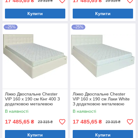
17 485,65
17 485,65
₴
₴
23 315 ₴
23 315 ₴
Купити
Купити
–25%
–25%
Ліжко Двоспальне Chester
Ліжко Двоспальне Chester
VIP 160 х 190 см Кінг 400 З
VIP 160 х 190 см Лаки White
додатковою металевою
З додатковою металевою
цільнозварною рамою C1
цільнозварною рамою Білий
В наявності
В наявності
Білий
17 485,65
17 485,65
₴
₴
23 315 ₴
23 315 ₴
Купити
Купити