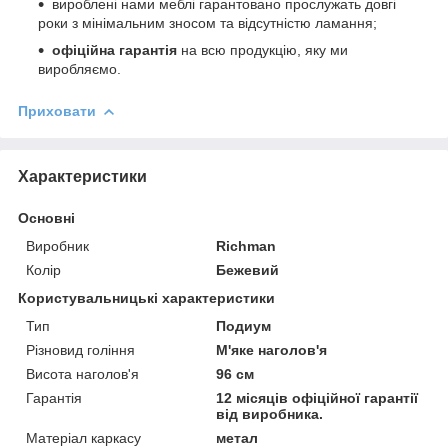
вироблені нами меблі гарантовано прослужать довгі
роки з мінімальним зносом та відсутністю ламання;
офіційна гарантія
на всю продукцію, яку ми
виробляємо.
Приховати
Характеристики
Основні
Виробник
Richman
Колір
Бежевий
Користувальницькі характеристики
Тип
Подиум
Різновид гоління
М'яке наголов'я
Висота наголов'я
96 см
Гарантія
12 місяців офіційної гарантії
від виробника.
Матеріал каркасу
метал