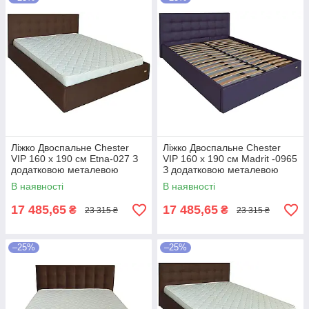
Ліжко Двоспальне Chester
Ліжко Двоспальне Chester
VIP 160 х 190 см Etna-027 З
VIP 160 х 190 см Madrit -0965
додатковою металевою
З додатковою металевою
цільнозварною рамою
цільнозварною рамою
В наявності
В наявності
Коричневий
Фіолетовий
17 485,65
17 485,65
₴
₴
23 315 ₴
23 315 ₴
–25%
–25%