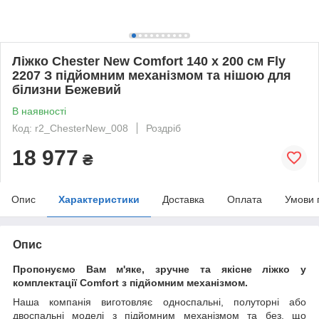
Ліжко Chester New Comfort 140 х 200 см Fly
2207 З підйомним механізмом та нішою для
білизни Бежевий
В наявності
Код: r2_ChesterNew_008
Роздріб
18 977
₴
Опис
Характеристики
Доставка
Оплата
Умови 
Опис
Пропонуємо Вам м'яке, зручне та якiсне ліжко у
комплектації Comfort з підйомним механізмом.
Наша компанія виготовляє односпальні, полуторні або
двоспальні моделі з підйомним механізмом та без, що