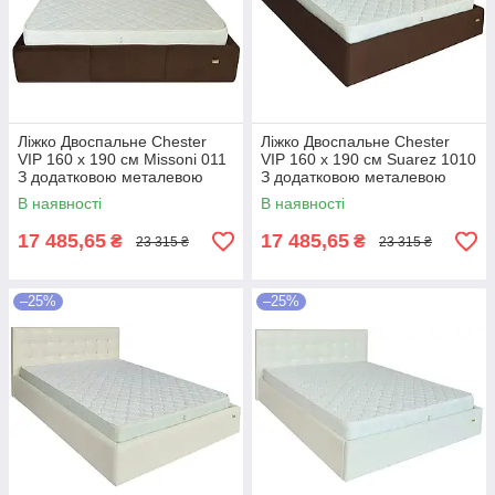
Ліжко Двоспальне Chester
Ліжко Двоспальне Chester
VIP 160 х 190 см Missoni 011
VIP 160 х 190 см Suarez 1010
З додатковою металевою
З додатковою металевою
цільнозварною рамою
цільнозварною рамою
В наявності
В наявності
Темно-коричневий
Коричневий
17 485,65
17 485,65
₴
₴
23 315 ₴
23 315 ₴
–25%
–25%