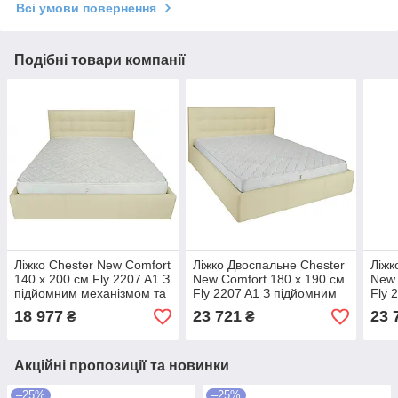
Всі умови повернення
Подібні товари компанії
Ліжко Chester New Comfort
Ліжко Двоспальне Chester
Ліжк
140 х 200 см Fly 2207 A1 З
New Comfort 180 х 190 см
New 
підйомним механізмом та
Fly 2207 A1 З підйомним
Fly 
нішою для білизни
механізмом та нішою для
меха
18 977
23 721
23 
₴
₴
Бежевий
білизни Бежевий
біли
Акційні пропозиції та новинки
–25%
–25%