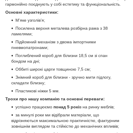
гармонійно поєднують у собі естетику та функціональність.
Основні характеристики:
М’яке узголів’я;
Посилена верхня металева розбірна рама з 38
ламелями;
Підйомний механізм з двома імпортними
пневмопатронами;
Поглиблений короб для білизни 18,5 см зі спан
бондом на дні;
Оббиті широкі царги товщиною 7,5 см;
Знімний короб для білизни - зручно мити підлогу,
складати білизну;
Пластикові ніжки 5 мм.
Трохи про нашу компанію та основні переваги:
успішно працюємо
понад 5 рокі
в на ринку меблів;
за минулі роки ми відібрали матеріали, що
відрізняються максимальною практичністю, фактурним
зовнішнім виглядом та стійкістю до механічних впливів;