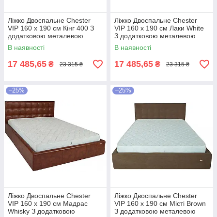
Ліжко Двоспальне Chester
Ліжко Двоспальне Chester
VIP 160 х 190 см Кінг 400 З
VIP 160 х 190 см Лаки White
додатковою металевою
З додатковою металевою
цільнозварною рамою C1
цільнозварною рамою Білий
В наявності
В наявності
Білий
17 485,65
17 485,65
₴
₴
23 315 ₴
23 315 ₴
–25%
–25%
Ліжко Двоспальне Chester
Ліжко Двоспальне Chester
VIP 160 х 190 см Мадрас
VIP 160 х 190 см Місті Brown
Whisky З додатковою
З додатковою металевою