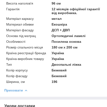
Висота наголов'я
96 см
Гарантія
12 місяців офіційної гарантії
від виробника.
Матеріал каркасу
метал
Материал обивки
Екошкіра
Матеріал фасаду
ДСП + ДВП
Основа під матрац
Ортопедичні ламелі
Особливості
Посилена основа
Розмір спального місця
180 см х 200 см
Країна реєстрації бренда
Україна
Країна-виробник товару
Україна
Тип
Двоспальні ліжка
Колір корпусу
Бежевий
Колір фасаду
Бежевий
Ширина, см
196
Приховати
Умови доставки