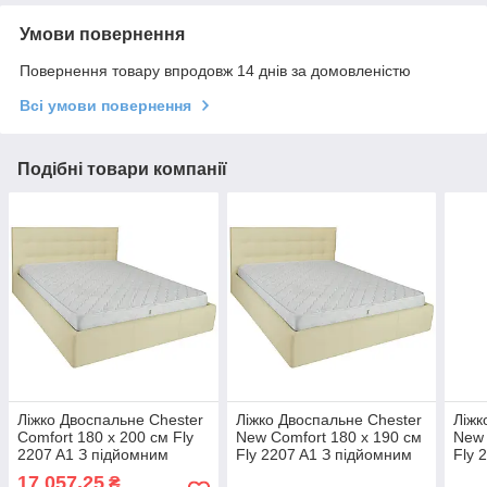
Умови повернення
Повернення товару впродовж 14 днів за домовленістю
Всі умови повернення
Подібні товари компанії
Ліжко Двоспальне Chester
Ліжко Двоспальне Chester
Ліжк
Comfort 180 х 200 см Fly
New Comfort 180 х 190 см
New 
2207 A1 З підйомним
Fly 2207 A1 З підйомним
Fly 
механізмом та нішою для
механізмом та нішою для
меха
17 057,25
₴