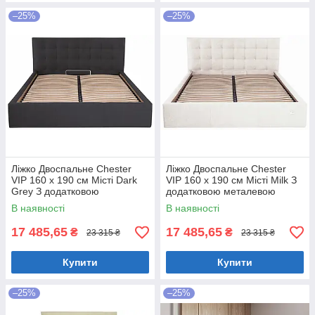
–25%
–25%
Ліжко Двоспальне Chester
Ліжко Двоспальне Chester
VIP 160 х 190 см Місті Dark
VIP 160 х 190 см Місті Milk З
Grey З додатковою
додатковою металевою
металевою цільнозварною
цільнозварною рамою
В наявності
В наявності
рамою Темно-сірий
Бежевий
17 485,65
17 485,65
₴
₴
23 315 ₴
23 315 ₴
Купити
Купити
–25%
–25%