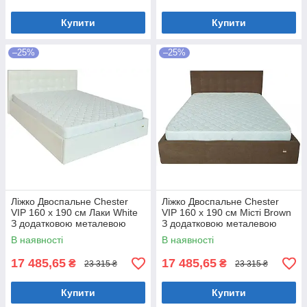
Купити
Купити
–25%
–25%
Ліжко Двоспальне Chester
Ліжко Двоспальне Chester
VIP 160 х 190 см Лаки White
VIP 160 х 190 см Місті Brown
З додатковою металевою
З додатковою металевою
цільнозварною рамою Білий
цільнозварною рамою
В наявності
В наявності
Коричневий
17 485,65
17 485,65
₴
₴
23 315 ₴
23 315 ₴
Купити
Купити