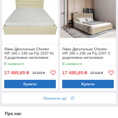
Ліжко Двоспальне Chester
Ліжко Двоспальне Chester
VIP 160 х 190 см Fly 2207 A1
VIP 160 х 190 см Fly 2207 З
З додатковою металевою
додатковою металевою
цільнозварною рамою
цільнозварною рамою
В наявності
В наявності
Бежевий
Бежевий
17 485,65
17 485,65
₴
₴
23 315 ₴
23 315 ₴
Купити
Купити
Показати ще
Про нас