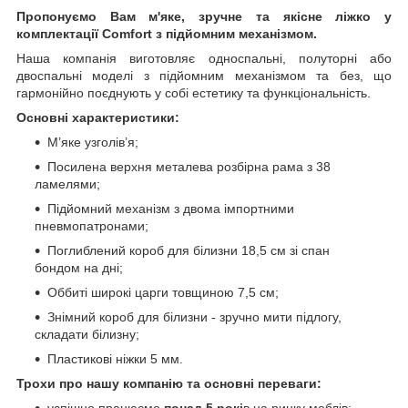
Пропонуємо Вам м'яке, зручне та якiсне ліжко у
комплектації Comfort з підйомним механізмом.
Наша компанія виготовляє односпальні, полуторні або
двоспальні моделі з підйомним механізмом та без, що
гармонійно поєднують у собі естетику та функціональність.
Основні характеристики:
М’яке узголів’я;
Посилена верхня металева розбірна рама з 38
ламелями;
Підйомний механізм з двома імпортними
пневмопатронами;
Поглиблений короб для білизни 18,5 см зі спан
бондом на дні;
Оббиті широкі царги товщиною 7,5 см;
Знімний короб для білизни - зручно мити підлогу,
складати білизну;
Пластикові ніжки 5 мм.
Трохи про нашу компанію та основні переваги:
успішно працюємо
понад 5 рокі
в на ринку меблів;