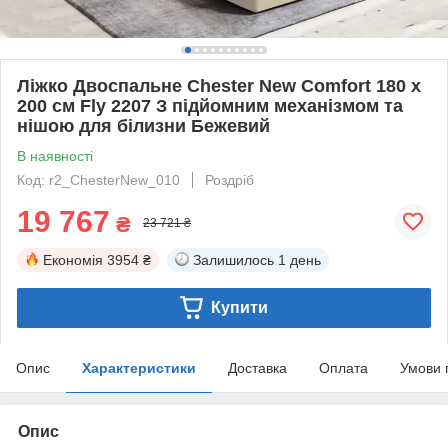
Ліжко Двоспальне Chester New Comfort 180 х
200 см Fly 2207 З підйомним механізмом та
нішою для білизни Бежевий
В наявності
Код: r2_ChesterNew_010
Роздріб
19 767
₴
23 721 ₴
Економія
3954 ₴
Залишилось
1 день
Купити
Опис
Характеристики
Доставка
Оплата
Умови 
Опис