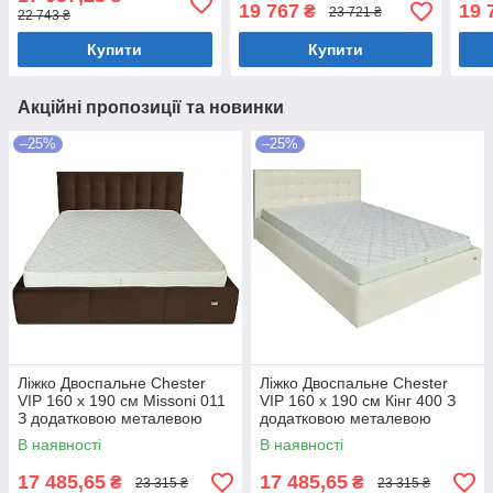
білизни Бежевий
білизни Бежевий
біли
19 767
19 
₴
23 721 ₴
22 743 ₴
Купити
Купити
Акційні пропозиції та новинки
–25%
–25%
Ліжко Двоспальне Chester
Ліжко Двоспальне Chester
VIP 160 х 190 см Missoni 011
VIP 160 х 190 см Кінг 400 З
З додатковою металевою
додатковою металевою
цільнозварною рамою
цільнозварною рамою C1
В наявності
В наявності
Темно-коричневий
Білий
17 485,65
17 485,65
₴
₴
23 315 ₴
23 315 ₴