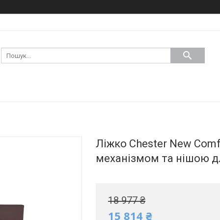
Ліжко Chester New Comfo
механізмом та нішою д
18 977 ₴
15 814 ₴