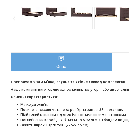
Опис
Пропонуємо Вам м'яке, зручне та якiсне ліжко у комплектаці
Наша компанія виготовляє односпальні, полуторні або двоспальні 
Основні характеристики:
М’яке узголів’я;
Посилена верхня металева розбірна рама з 38 ламелями;
Підйомний механізм з двома імпортними пневмопатронами;
Поглиблений короб для білизни 18,5 см зі спан бондом на дні;
Оббиті широкі царги товщиною 7,5 см;