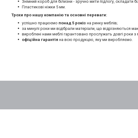
Знімний короб для білизни - зручно мити підлогу, складати бі
Пластикові ніжки 5 мм.
Трохи про нашу компанію та основні переваги:
успішно працюємо
понад 5 рокі
в на ринку меблів;
за минулі роки ми відібрали матеріали, що відрізняються м
вироблені нами меблі гарантовано прослужать довгі роки з 
офіційна гарантія
на всю продукцію, яку ми виробляємо.