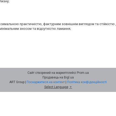
лизну;
аксимальною практичністю, фактурним зовнішнім виглядом та стійкістю 
мінімальним зносом та відсутністю ламання;
Сайт створений на маркетплейсі
Prom.ua
Продавець на Bigl.ua
ART Group |
Поскаржитися на контент
|
Політика конфіденційності
Select Language
▼