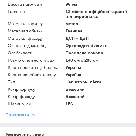
Висота наголов'я
96 см
Гарантія
12 місяців офіційної гарантії
від виробника.
Матеріал каркасу
метал
Материал обивки
Тканина
Матеріал фасаду
ДСП + ДВП
Основа під матрац
Ортопедичні ламелі
Особливості
Посилена основа
Розмір спального місця
140 см х 200 см
Країна реєстрації бренда
Україна
Країна-виробник товару
Україна
Тип
Напівторні ліжка
Колір корпусу
Бежевий
Колір фасаду
Бежевий
Ширина, см
156
Приховати
Умови доставки