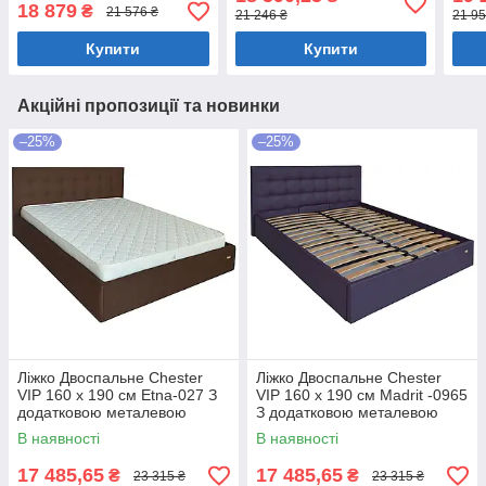
білизни Білий
білизни Бежевий
Беж
18 879
₴
21 576 ₴
21 246 ₴
21 95
Купити
Купити
Акційні пропозиції та новинки
–25%
–25%
Ліжко Двоспальне Chester
Ліжко Двоспальне Chester
VIP 160 х 190 см Etna-027 З
VIP 160 х 190 см Madrit -0965
додатковою металевою
З додатковою металевою
цільнозварною рамою
цільнозварною рамою
В наявності
В наявності
Коричневий
Фіолетовий
17 485,65
17 485,65
₴
₴
23 315 ₴
23 315 ₴