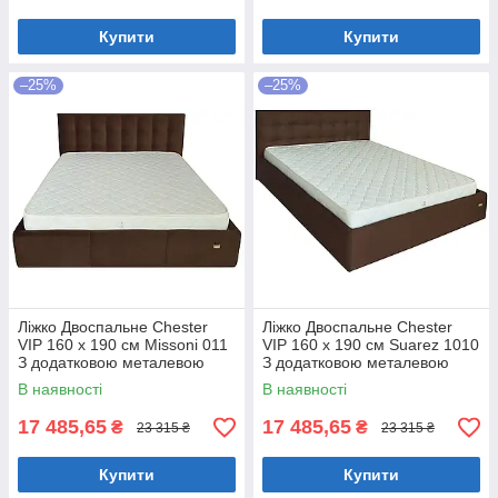
Купити
Купити
–25%
–25%
Ліжко Двоспальне Chester
Ліжко Двоспальне Chester
VIP 160 х 190 см Missoni 011
VIP 160 х 190 см Suarez 1010
З додатковою металевою
З додатковою металевою
цільнозварною рамою
цільнозварною рамою
В наявності
В наявності
Темно-коричневий
Коричневий
17 485,65
17 485,65
₴
₴
23 315 ₴
23 315 ₴
Купити
Купити