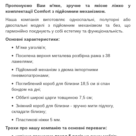
Пропонуємо Вам м'яке, зручне та якiсне ліжко у
комплектації Comfort з підйомним механізмом.
Наша компанія виготовляє односпальні, полуторні або
двоспальні моделі з підйомним механізмом та без, що
гармонійно поєднують у собі естетику та функціональність.
Основні характеристики:
М’яке узголів’я;
Посилена верхня металева розбірна рама з 38
ламелями;
Підйомний механізм з двома імпортними
пневмопатронами;
Поглиблений короб для білизни 18,5 см зі спан
бондом на дні;
Оббиті широкі царги товщиною 7,5 см;
Знімний короб для білизни - зручно мити підлогу,
складати білизну;
Пластикові ніжки 5 мм.
Трохи про нашу компанію та основні переваги:
успішно працюємо
понад 5 рокі
в на ринку меблів;