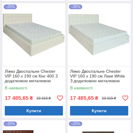
–25%
–25%
Ліжко Двоспальне Chester
Ліжко Двоспальне Chester
VIP 160 х 190 см Кінг 400 З
VIP 160 х 190 см Лаки White
додатковою металевою
З додатковою металевою
цільнозварною рамою C1
цільнозварною рамою Білий
В наявності
В наявності
Білий
17 485,65
17 485,65
₴
₴
23 315 ₴
23 315 ₴
Купити
Купити
–25%
–25%