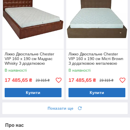
Ліжко Двоспальне Chester
Ліжко Двоспальне Chester
VIP 160 х 190 см Мадрас
VIP 160 х 190 см Місті Brown
Whisky З додатковою
З додатковою металевою
металевою цільнозварною
цільнозварною рамою
В наявності
В наявності
рамою Коричневий
Коричневий
17 485,65
17 485,65
₴
₴
23 315 ₴
23 315 ₴
Купити
Купити
Показати ще
Про нас