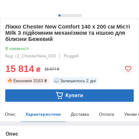
Ліжко Chester New Comfort 140 х 200 см Місті
Milk З підйомним механізмом та нішою для
білизни Бежевий
В наявності
Код: r2_ChesterNew_020
Роздріб
15 814
₴
18 977 ₴
Економія
3163 ₴
Залишилось
2 дні
Купити
Опис
Характеристики
Доставка
Оплата
Умови 
Опис