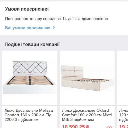
Умови повернення
Повернення товару впродовж 14 днів за домовленістю
Всі умови повернення
Подібні товари компанії
Ліжко Двоспальне Melissa
Ліжко Двоспальне Oxford
Ліжк
Comfort 160 х 200 см Fly
Comfort 160 х 200 см Місті
120 
2200 З підйомним
Milk З підйомним
підй
механізмом та нішою для
механізмом та нішою для
нішо
18 590,25
19 
₴