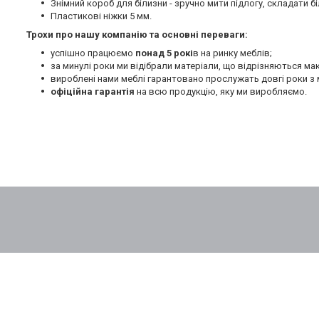
Знімний короб для білизни - зручно мити підлогу, складати бі
Пластикові ніжки 5 мм.
Трохи про нашу компанію та основні переваги:
успішно працюємо
понад 5 рокі
в на ринку меблів;
за минулі роки ми відібрали матеріали, що відрізняються м
вироблені нами меблі гарантовано прослужать довгі роки з 
офіційна гарантія
на всю продукцію, яку ми виробляємо.