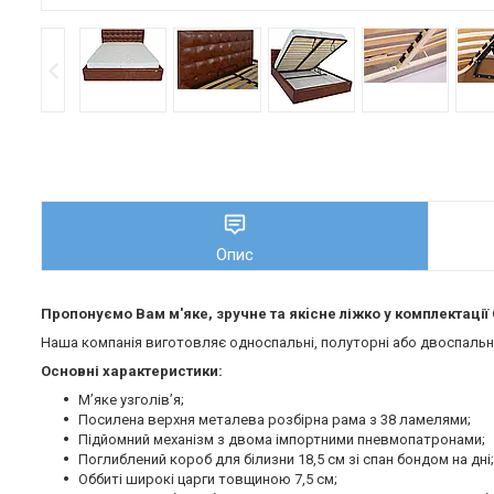
Опис
Пропонуємо Вам м'яке, зручне та якiсне ліжко у комплектаці
Наша компанія виготовляє односпальні, полуторні або двоспальні 
Основні характеристики:
М’яке узголів’я;
Посилена верхня металева розбірна рама з 38 ламелями;
Підйомний механізм з двома імпортними пневмопатронами;
Поглиблений короб для білизни 18,5 см зі спан бондом на дні;
Оббиті широкі царги товщиною 7,5 см;