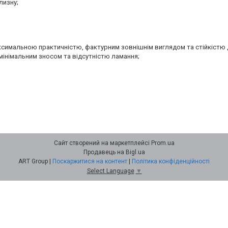
лизну;
аксимальною практичністю, фактурним зовнішнім виглядом та стійкістю 
мінімальним зносом та відсутністю ламання;
Сайт створений на маркетплейсі
Prom.ua
Продавець на Bigl.ua
ART Group |
Поскаржитися на контент
|
Політика конфіденційності
Select Language
▼