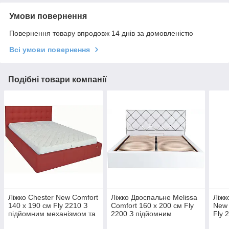
Умови повернення
Повернення товару впродовж 14 днів за домовленістю
Всі умови повернення
Подібні товари компанії
Ліжко Chester New Comfort
Ліжко Двоспальне Melissa
Ліжк
140 х 190 см Fly 2210 З
Comfort 160 х 200 см Fly
New 
підйомним механізмом та
2200 З підйомним
Fly 
нішою для білизни
механізмом та нішою для
меха