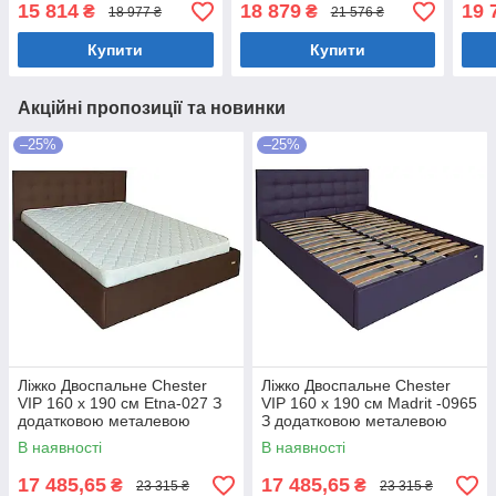
Червоний
білизни Білий
біли
15 814
18 879
19 
₴
₴
18 977 ₴
21 576 ₴
Купити
Купити
Акційні пропозиції та новинки
–25%
–25%
Ліжко Двоспальне Chester
Ліжко Двоспальне Chester
VIP 160 х 190 см Etna-027 З
VIP 160 х 190 см Madrit -0965
додатковою металевою
З додатковою металевою
цільнозварною рамою
цільнозварною рамою
В наявності
В наявності
Коричневий
Фіолетовий
17 485,65
17 485,65
₴
₴
23 315 ₴
23 315 ₴