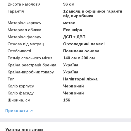
Висота наголов'я
96 см
Гарантія
12 місяців офіційної гарантії
від виробника.
Матеріал каркасу
метал
Материал обивки
Екошкіра
Матеріал фасаду
ДСП + ДВП
Основа під матрац
Ортопедичні ламелі
Особливості
Посилена основа
Розмір спального місця
140 см х 200 см
Країна реєстрації бренда
Україна
Країна-виробник товару
Україна
Тип
Напівторні ліжка
Колір корпусу
Червоний
Колір фасаду
Червоний
Ширина, см
156
Приховати
Умови доставки