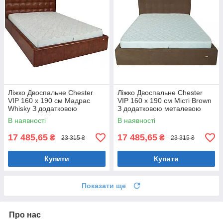
Ліжко Двоспальне Chester
Ліжко Двоспальне Chester
VIP 160 х 190 см Мадрас
VIP 160 х 190 см Місті Brown
Whisky З додатковою
З додатковою металевою
металевою цільнозварною
цільнозварною рамою
В наявності
В наявності
рамою Коричневий
Коричневий
17 485,65
17 485,65
₴
₴
23 315 ₴
23 315 ₴
Купити
Купити
Показати ще
Про нас