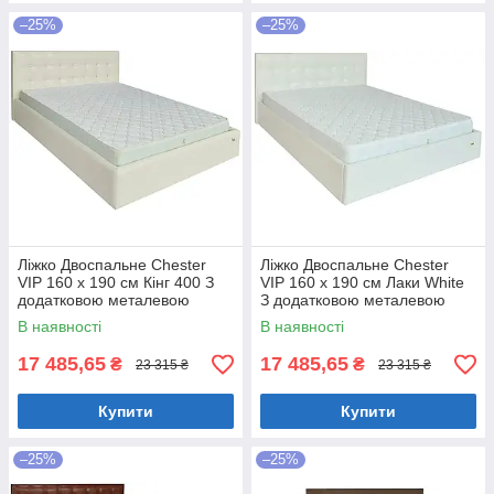
–25%
–25%
Ліжко Двоспальне Chester
Ліжко Двоспальне Chester
VIP 160 х 190 см Кінг 400 З
VIP 160 х 190 см Лаки White
додатковою металевою
З додатковою металевою
цільнозварною рамою C1
цільнозварною рамою Білий
В наявності
В наявності
Білий
17 485,65
17 485,65
₴
₴
23 315 ₴
23 315 ₴
Купити
Купити
–25%
–25%