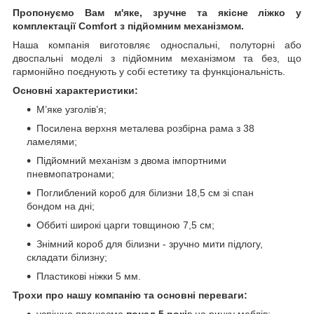
Пропонуємо Вам м'яке, зручне та якiсне ліжко у
комплектації Comfort з підйомним механізмом.
Наша компанія виготовляє односпальні, полуторні або
двоспальні моделі з підйомним механізмом та без, що
гармонійно поєднують у собі естетику та функціональність.
Основні характеристики:
М’яке узголів’я;
Посилена верхня металева розбірна рама з 38
ламелями;
Підйомний механізм з двома імпортними
пневмопатронами;
Поглиблений короб для білизни 18,5 см зі спан
бондом на дні;
Оббиті широкі царги товщиною 7,5 см;
Знімний короб для білизни - зручно мити підлогу,
складати білизну;
Пластикові ніжки 5 мм.
Трохи про нашу компанію та основні переваги:
успішно працюємо
понад 5 рокі
в на ринку меблів;