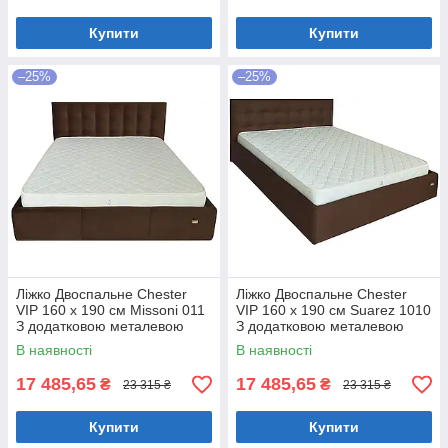
Купити
Купити
–25%
–25%
Ліжко Двоспальне Chester
Ліжко Двоспальне Chester
VIP 160 х 190 см Missoni 011
VIP 160 х 190 см Suarez 1010
З додатковою металевою
З додатковою металевою
цільнозварною рамою
цільнозварною рамою
В наявності
В наявності
Темно-коричневий
Коричневий
17 485,65
17 485,65
₴
₴
23 315 ₴
23 315 ₴
Купити
Купити