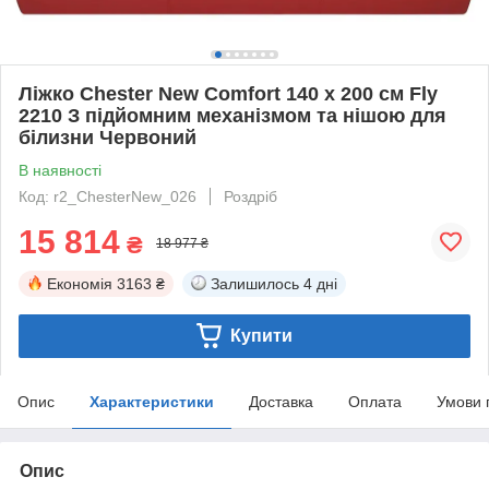
Ліжко Chester New Comfort 140 х 200 см Fly
2210 З підйомним механізмом та нішою для
білизни Червоний
В наявності
Код: r2_ChesterNew_026
Роздріб
15 814
₴
18 977 ₴
Економія
3163 ₴
Залишилось
4 дні
Купити
Опис
Характеристики
Доставка
Оплата
Умови 
Опис