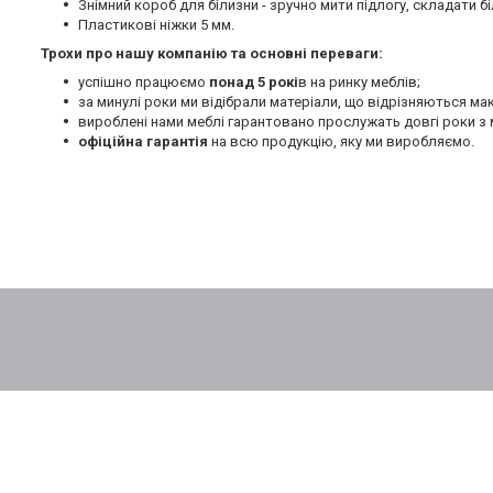
Знімний короб для білизни - зручно мити підлогу, складати бі
Пластикові ніжки 5 мм.
Трохи про нашу компанію та основні переваги:
успішно працюємо
понад 5 рокі
в на ринку меблів;
за минулі роки ми відібрали матеріали, що відрізняються м
вироблені нами меблі гарантовано прослужать довгі роки з 
офіційна гарантія
на всю продукцію, яку ми виробляємо.