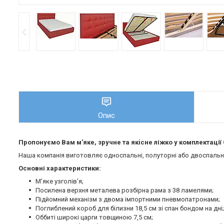
Опис
Пропонуємо Вам м'яке, зручне та якiсне ліжко у комплектаці
Наша компанія виготовляє односпальні, полуторні або двоспальні 
Основні характеристики:
М’яке узголів’я;
Посилена верхня металева розбірна рама з 38 ламелями;
Підйомний механізм з двома імпортними пневмопатронами;
Поглиблений короб для білизни 18,5 см зі спан бондом на дні;
Оббиті широкі царги товщиною 7,5 см;