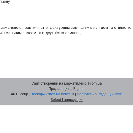
лизну;
аксимальною практичністю, фактурним зовнішнім виглядом та стійкістю 
мінімальним зносом та відсутністю ламання;
Сайт створений на маркетплейсі
Prom.ua
Продавець на Bigl.ua
ART Group |
Поскаржитися на контент
|
Політика конфіденційності
Select Language
▼