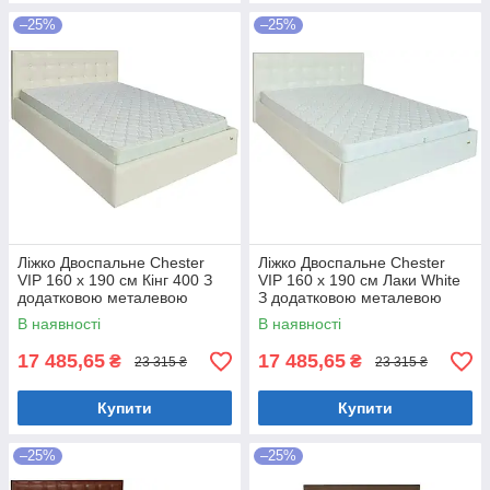
–25%
–25%
Ліжко Двоспальне Chester
Ліжко Двоспальне Chester
VIP 160 х 190 см Кінг 400 З
VIP 160 х 190 см Лаки White
додатковою металевою
З додатковою металевою
цільнозварною рамою C1
цільнозварною рамою Білий
В наявності
В наявності
Білий
17 485,65
17 485,65
₴
₴
23 315 ₴
23 315 ₴
Купити
Купити
–25%
–25%