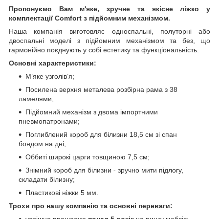
Пропонуємо Вам м'яке, зручне та якiсне ліжко у
комплектації Comfort з підйомним механізмом.
Наша компанія виготовляє односпальні, полуторні або
двоспальні моделі з підйомним механізмом та без, що
гармонійно поєднують у собі естетику та функціональність.
Основні характеристики:
М’яке узголів’я;
Посилена верхня металева розбірна рама з 38
ламелями;
Підйомний механізм з двома імпортними
пневмопатронами;
Поглиблений короб для білизни 18,5 см зі спан
бондом на дні;
Оббиті широкі царги товщиною 7,5 см;
Знімний короб для білизни - зручно мити підлогу,
складати білизну;
Пластикові ніжки 5 мм.
Трохи про нашу компанію та основні переваги:
успішно працюємо
понад 5 рокі
в на ринку меблів;