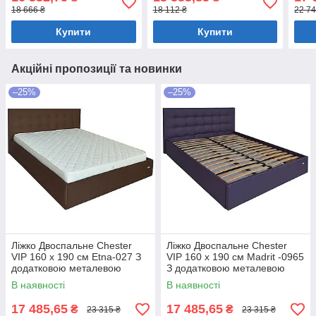
коричневий
коричневий
біли
18 666 ₴
18 112 ₴
22 74
Купити
Купити
Акційні пропозиції та новинки
–25%
–25%
Ліжко Двоспальне Chester
Ліжко Двоспальне Chester
VIP 160 х 190 см Etna-027 З
VIP 160 х 190 см Madrit -0965
додатковою металевою
З додатковою металевою
цільнозварною рамою
цільнозварною рамою
В наявності
В наявності
Коричневий
Фіолетовий
17 485,65
17 485,65
₴
₴
23 315 ₴
23 315 ₴