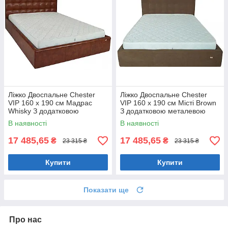
Ліжко Двоспальне Chester
Ліжко Двоспальне Chester
VIP 160 х 190 см Мадрас
VIP 160 х 190 см Місті Brown
Whisky З додатковою
З додатковою металевою
металевою цільнозварною
цільнозварною рамою
В наявності
В наявності
рамою Коричневий
Коричневий
17 485,65
17 485,65
₴
₴
23 315 ₴
23 315 ₴
Купити
Купити
Показати ще
Про нас