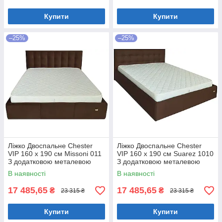
Купити
Купити
–25%
–25%
Ліжко Двоспальне Chester
Ліжко Двоспальне Chester
VIP 160 х 190 см Missoni 011
VIP 160 х 190 см Suarez 1010
З додатковою металевою
З додатковою металевою
цільнозварною рамою
цільнозварною рамою
В наявності
В наявності
Темно-коричневий
Коричневий
17 485,65
17 485,65
₴
₴
23 315 ₴
23 315 ₴
Купити
Купити