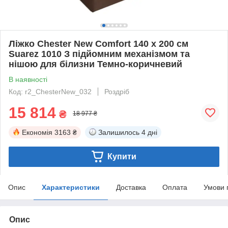
Ліжко Chester New Comfort 140 х 200 см
Suarez 1010 З підйомним механізмом та
нішою для білизни Темно-коричневий
В наявності
Код: r2_ChesterNew_032
Роздріб
15 814
₴
18 977 ₴
Економія
3163 ₴
Залишилось
4 дні
Купити
Опис
Характеристики
Доставка
Оплата
Умови 
Опис