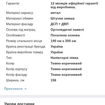
Гарантія
12 місяців офіційної гарантії
від виробника.
Матеріал каркасу
метал
Материал обивки
Штучна замша
Матеріал фасаду
ДСП + ДВП
Основа під матрац
Ортопедичні ламелі
Особливості
Посилена основа
Розмір спального місця
140 см х 200 см
Країна реєстрації бренда
Україна
Країна-виробник товару
Україна
Тип
Напівторні ліжка
Колір
Темно-коричневий
Колір корпусу
Темно-коричневий
Колір фасаду
Темно-коричневий
Ширина, см
156
Приховати
Умови доставки