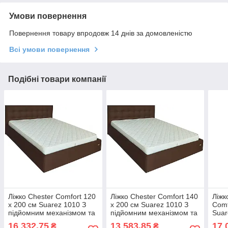
Умови повернення
Повернення товару впродовж 14 днів за домовленістю
Всі умови повернення
Подібні товари компанії
Ліжко Chester Comfort 120
Ліжко Chester Comfort 140
Ліжк
х 200 см Suarez 1010 З
х 200 см Suarez 1010 З
Comf
підйомним механізмом та
підйомним механізмом та
Suar
нішою для білизни Темно-
нішою для білизни Темно-
меха
16 332,75
13 583,85
17 
₴
₴