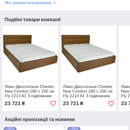
Всі умови повернення
Подібні товари компанії
Ліжко Двоспальне Chester
Ліжко Двоспальне Chester
Ліжк
New Comfort 180 х 190 см
New Comfort 180 х 200 см
New 
Fly 2213 A1 З підйомним
Fly 2213 A1 З підйомним
Fly 
механізмом та нішою для
механізмом та нішою для
меха
23 721
23 721
23 
₴
₴
білизни Світло-коричневий
білизни Світло-коричневий
біли
Акційні пропозиції та новинки
–25%
–25%