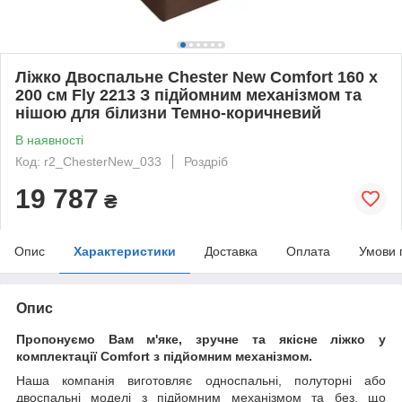
Ліжко Двоспальне Chester New Comfort 160 х
200 см Fly 2213 З підйомним механізмом та
нішою для білизни Темно-коричневий
В наявності
Код: r2_ChesterNew_033
Роздріб
19 787
₴
Опис
Характеристики
Доставка
Оплата
Умови 
Опис
Пропонуємо Вам м'яке, зручне та якiсне ліжко у
комплектації Comfort з підйомним механізмом.
Наша компанія виготовляє односпальні, полуторні або
двоспальні моделі з підйомним механізмом та без, що