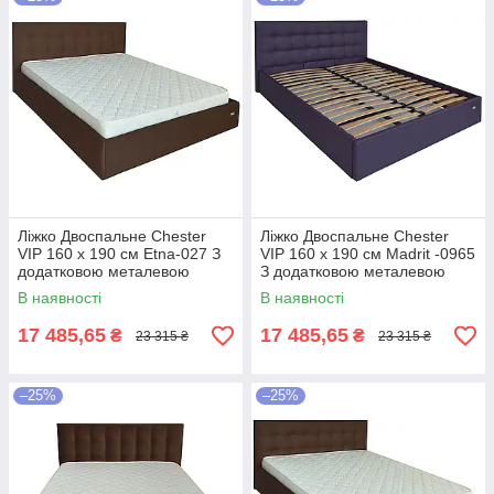
Ліжко Двоспальне Chester
Ліжко Двоспальне Chester
VIP 160 х 190 см Etna-027 З
VIP 160 х 190 см Madrit -0965
додатковою металевою
З додатковою металевою
цільнозварною рамою
цільнозварною рамою
В наявності
В наявності
Коричневий
Фіолетовий
17 485,65
17 485,65
₴
₴
23 315 ₴
23 315 ₴
–25%
–25%