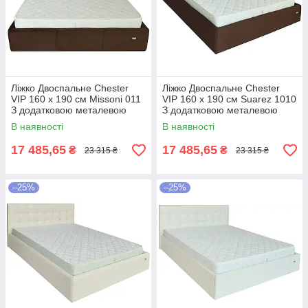
Ліжко Двоспальне Chester
Ліжко Двоспальне Chester
VIP 160 х 190 см Missoni 011
VIP 160 х 190 см Suarez 1010
З додатковою металевою
З додатковою металевою
цільнозварною рамою
цільнозварною рамою
В наявності
В наявності
Темно-коричневий
Коричневий
17 485,65
17 485,65
₴
₴
23 315 ₴
23 315 ₴
–25%
–25%