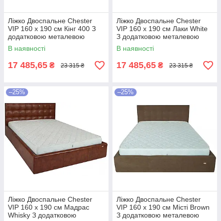
Ліжко Двоспальне Chester
Ліжко Двоспальне Chester
VIP 160 х 190 см Кінг 400 З
VIP 160 х 190 см Лаки White
додатковою металевою
З додатковою металевою
цільнозварною рамою C1
цільнозварною рамою Білий
В наявності
В наявності
Білий
17 485,65
17 485,65
₴
₴
23 315 ₴
23 315 ₴
–25%
–25%
Ліжко Двоспальне Chester
Ліжко Двоспальне Chester
VIP 160 х 190 см Мадрас
VIP 160 х 190 см Місті Brown
Whisky З додатковою
З додатковою металевою