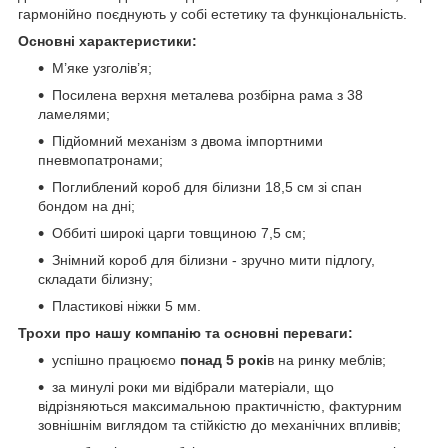
гармонійно поєднують у собі естетику та функціональність.
Основні характеристики:
М’яке узголів’я;
Посилена верхня металева розбірна рама з 38
ламелями;
Підйомний механізм з двома імпортними
пневмопатронами;
Поглиблений короб для білизни 18,5 см зі спан
бондом на дні;
Оббиті широкі царги товщиною 7,5 см;
Знімний короб для білизни - зручно мити підлогу,
складати білизну;
Пластикові ніжки 5 мм.
Трохи про нашу компанію та основні переваги:
успішно працюємо
понад 5 рокі
в на ринку меблів;
за минулі роки ми відібрали матеріали, що
відрізняються максимальною практичністю, фактурним
зовнішнім виглядом та стійкістю до механічних впливів;