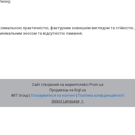
лизну;
аксимальною практичністю, фактурним зовнішнім виглядом та стійкістю 
мінімальним зносом та відсутністю ламання;
Сайт створений на маркетплейсі
Prom.ua
Продавець на Bigl.ua
ART Group |
Поскаржитися на контент
|
Політика конфіденційності
Select Language
▼