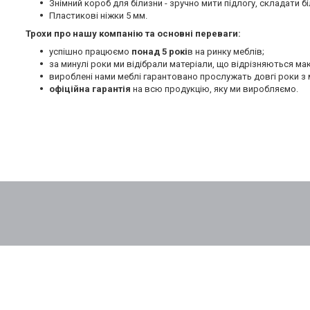
Знімний короб для білизни - зручно мити підлогу, складати бі
Пластикові ніжки 5 мм.
Трохи про нашу компанію та основні переваги:
успішно працюємо
понад 5 рокі
в на ринку меблів;
за минулі роки ми відібрали матеріали, що відрізняються м
вироблені нами меблі гарантовано прослужать довгі роки з 
офіційна гарантія
на всю продукцію, яку ми виробляємо.