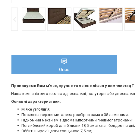
Опис
Пропонуємо Вам м'яке, зручне та якiсне ліжко у комплектаці
Наша компанія виготовляє односпальні, полуторні або двоспальні 
Основні характеристики:
М’яке узголів’я;
Посилена верхня металева розбірна рама з 38 ламелями;
Підйомний механізм з двома імпортними пневмопатронами;
Поглиблений короб для білизни 18,5 см зі спан бондом на дні;
Оббиті широкі царги товщиною 7,5 см;