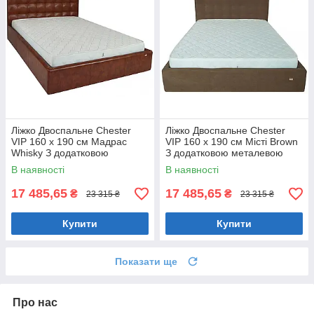
Ліжко Двоспальне Chester
Ліжко Двоспальне Chester
VIP 160 х 190 см Мадрас
VIP 160 х 190 см Місті Brown
Whisky З додатковою
З додатковою металевою
металевою цільнозварною
цільнозварною рамою
В наявності
В наявності
рамою Коричневий
Коричневий
17 485,65
17 485,65
₴
₴
23 315 ₴
23 315 ₴
Купити
Купити
Показати ще
Про нас