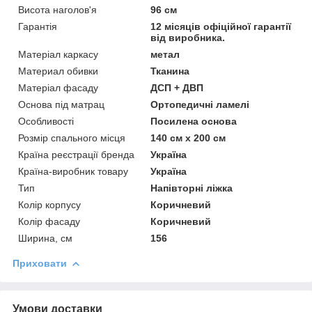
Висота наголов'я
96 см
Гарантія
12 місяців офіційної гарантії
від виробника.
Матеріал каркасу
метал
Материал обивки
Тканина
Матеріал фасаду
ДСП + ДВП
Основа під матрац
Ортопедичні ламелі
Особливості
Посилена основа
Розмір спального місця
140 см х 200 см
Країна реєстрації бренда
Україна
Країна-виробник товару
Україна
Тип
Напівторні ліжка
Колір корпусу
Коричневий
Колір фасаду
Коричневий
Ширина, см
156
Приховати
Умови доставки