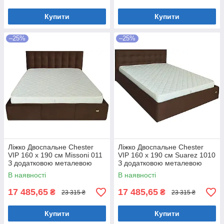
Купити
Купити
–25%
–25%
Ліжко Двоспальне Chester
Ліжко Двоспальне Chester
VIP 160 х 190 см Missoni 011
VIP 160 х 190 см Suarez 1010
З додатковою металевою
З додатковою металевою
цільнозварною рамою
цільнозварною рамою
В наявності
В наявності
Темно-коричневий
Коричневий
17 485,65
17 485,65
₴
₴
23 315 ₴
23 315 ₴
Купити
Купити