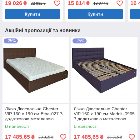
Коричневий
Коричневий
біли
19 026
15 814
16 
₴
₴
22 832 ₴
18 977 ₴
Купити
Купити
Акційні пропозиції та новинки
–25%
–25%
Ліжко Двоспальне Chester
Ліжко Двоспальне Chester
VIP 160 х 190 см Etna-027 З
VIP 160 х 190 см Madrit -0965
додатковою металевою
З додатковою металевою
цільнозварною рамою
цільнозварною рамою
В наявності
В наявності
Коричневий
Фіолетовий
17 485,65
17 485,65
₴
₴
23 315 ₴
23 315 ₴