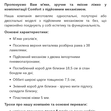
Пропонуємо Вам м'яке, зручне та якiсне ліжко у
комплектації Comfort з підйомним механізмом.
Наша компанія виготовляє односпальні, полуторні або
двоспальні моделі з підйомним механізмом та без, що
гармонійно поєднують у собі естетику та функціональність.
Основні характеристики:
М’яке узголів’я;
Посилена верхня металева розбірна рама з 38
ламелями;
Підйомний механізм з двома імпортними
пневмопатронами;
Поглиблений короб для білизни 18,5 см зі спан
бондом на дні;
Оббиті широкі царги товщиною 7,5 см;
Знімний короб для білизни - зручно мити підлогу,
складати білизну;
Пластикові ніжки 5 мм.
Трохи про нашу компанію та основні переваги:
успішно працюємо
понад 5 рокі
в на ринку меблів;