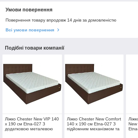
Умови повернення
Повернення товару впродовж 14 днів за домовленістю
Всі умови повернення
Подібні товари компанії
Ліжко Chester New VIP 140
Ліжко Chester New Comfort
Ліжк
х 190 см Etna-027 З
140 х 190 см Etna-027 З
New 
додатковою металевою
підйомним механізмом та
Etna
цільнозварною рамою
нішою для білизни
меха