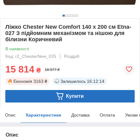
Ліжко Chester New Comfort 140 х 200 см Etna-
027 З підйомним механізмом та нішою для
білизни Коричневий
В наявності
Код: r2_ChesterNew_035
Роздріб
15 814
₴
18 977 ₴
Економія
3163 ₴
Залишилось
16:12:14
Купити
Опис
Характеристики
Доставка
Оплата
Умови 
Опис