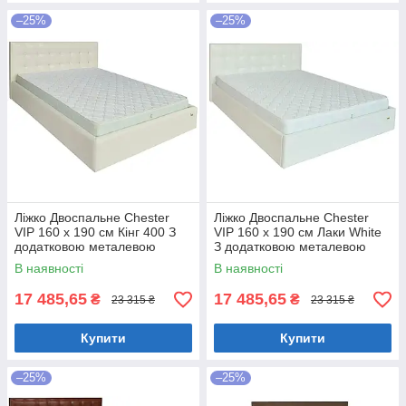
–25%
–25%
Ліжко Двоспальне Chester
Ліжко Двоспальне Chester
VIP 160 х 190 см Кінг 400 З
VIP 160 х 190 см Лаки White
додатковою металевою
З додатковою металевою
цільнозварною рамою C1
цільнозварною рамою Білий
В наявності
В наявності
Білий
17 485,65
17 485,65
₴
₴
23 315 ₴
23 315 ₴
Купити
Купити
–25%
–25%