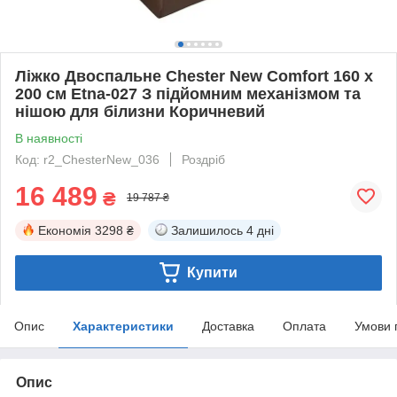
Ліжко Двоспальне Chester New Comfort 160 х
200 см Etna-027 З підйомним механізмом та
нішою для білизни Коричневий
В наявності
Код: r2_ChesterNew_036
Роздріб
16 489
₴
19 787 ₴
Економія
3298 ₴
Залишилось
4 дні
Купити
Опис
Характеристики
Доставка
Оплата
Умови 
Опис