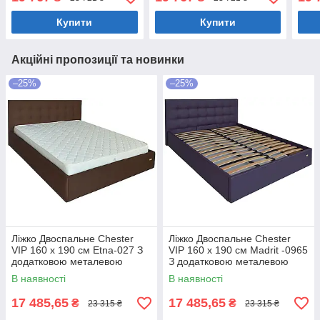
нішою для білизни
білизни Світло-коричневий
біли
Коричневий
Купити
Купити
Акційні пропозиції та новинки
–25%
–25%
Ліжко Двоспальне Chester
Ліжко Двоспальне Chester
VIP 160 х 190 см Etna-027 З
VIP 160 х 190 см Madrit -0965
додатковою металевою
З додатковою металевою
цільнозварною рамою
цільнозварною рамою
В наявності
В наявності
Коричневий
Фіолетовий
17 485,65
17 485,65
₴
₴
23 315 ₴
23 315 ₴