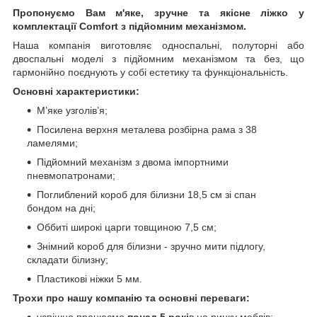
Пропонуємо Вам м'яке, зручне та якiсне ліжко у
комплектації Comfort з підйомним механізмом.
Наша компанія виготовляє односпальні, полуторні або
двоспальні моделі з підйомним механізмом та без, що
гармонійно поєднують у собі естетику та функціональність.
Основні характеристики:
М’яке узголів’я;
Посилена верхня металева розбірна рама з 38
ламелями;
Підйомний механізм з двома імпортними
пневмопатронами;
Поглиблений короб для білизни 18,5 см зі спан
бондом на дні;
Оббиті широкі царги товщиною 7,5 см;
Знімний короб для білизни - зручно мити підлогу,
складати білизну;
Пластикові ніжки 5 мм.
Трохи про нашу компанію та основні переваги:
успішно працюємо
понад 5 рокі
в на ринку меблів;