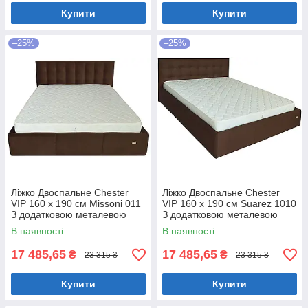
Купити
Купити
–25%
–25%
Ліжко Двоспальне Chester
Ліжко Двоспальне Chester
VIP 160 х 190 см Missoni 011
VIP 160 х 190 см Suarez 1010
З додатковою металевою
З додатковою металевою
цільнозварною рамою
цільнозварною рамою
В наявності
В наявності
Темно-коричневий
Коричневий
17 485,65
17 485,65
₴
₴
23 315 ₴
23 315 ₴
Купити
Купити