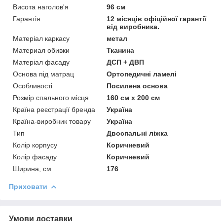
Висота наголов'я
96 см
Гарантія
12 місяців офіційної гарантії
від виробника.
Матеріал каркасу
метал
Материал обивки
Тканина
Матеріал фасаду
ДСП + ДВП
Основа під матрац
Ортопедичні ламелі
Особливості
Посилена основа
Розмір спального місця
160 см х 200 см
Країна реєстрації бренда
Україна
Країна-виробник товару
Україна
Тип
Двоспальні ліжка
Колір корпусу
Коричневий
Колір фасаду
Коричневий
Ширина, см
176
Приховати
Умови доставки