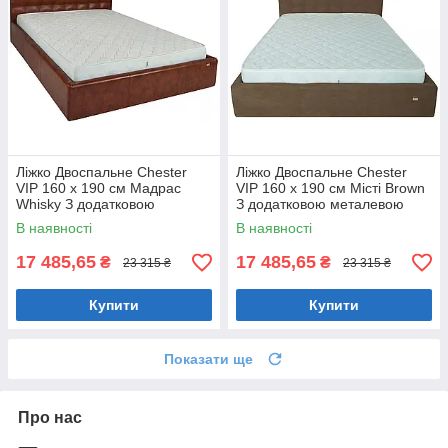
Ліжко Двоспальне Chester
Ліжко Двоспальне Chester
VIP 160 х 190 см Мадрас
VIP 160 х 190 см Місті Brown
Whisky З додатковою
З додатковою металевою
металевою цільнозварною
цільнозварною рамою
В наявності
В наявності
рамою Коричневий
Коричневий
17 485,65
17 485,65
₴
₴
23 315 ₴
23 315 ₴
Купити
Купити
Показати ще
Про нас