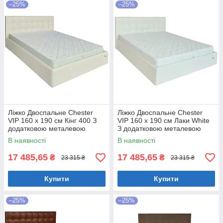
–25%
–25%
Ліжко Двоспальне Chester
Ліжко Двоспальне Chester
VIP 160 х 190 см Кінг 400 З
VIP 160 х 190 см Лаки White
додатковою металевою
З додатковою металевою
цільнозварною рамою C1
цільнозварною рамою Білий
В наявності
В наявності
Білий
17 485,65
17 485,65
₴
₴
23 315 ₴
23 315 ₴
Купити
Купити
–25%
–25%