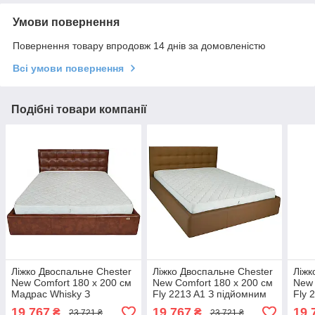
Умови повернення
Повернення товару впродовж 14 днів за домовленістю
Всі умови повернення
Подібні товари компанії
Ліжко Двоспальне Chester
Ліжко Двоспальне Chester
Ліжк
New Comfort 180 х 200 см
New Comfort 180 х 200 см
New 
Мадрас Whisky З
Fly 2213 A1 З підйомним
Fly 
підйомним механізмом та
механізмом та нішою для
меха
19 767
19 767
19 
₴
₴
23 721 ₴
23 721 ₴