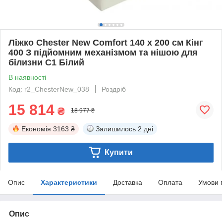
Ліжко Chester New Comfort 140 х 200 см Кінг
400 З підйомним механізмом та нішою для
білизни C1 Білий
В наявності
Код: r2_ChesterNew_038
Роздріб
15 814
₴
18 977 ₴
Економія
3163 ₴
Залишилось
2 дні
Купити
Опис
Характеристики
Доставка
Оплата
Умови 
Опис