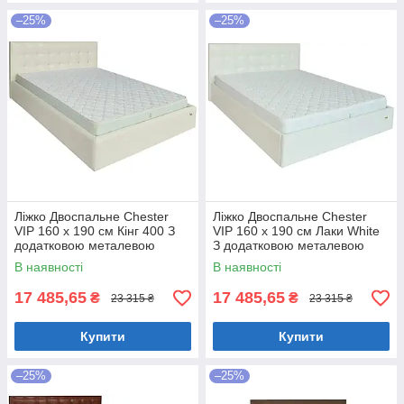
–25%
–25%
Ліжко Двоспальне Chester
Ліжко Двоспальне Chester
VIP 160 х 190 см Кінг 400 З
VIP 160 х 190 см Лаки White
додатковою металевою
З додатковою металевою
цільнозварною рамою C1
цільнозварною рамою Білий
В наявності
В наявності
Білий
17 485,65
17 485,65
₴
₴
23 315 ₴
23 315 ₴
Купити
Купити
–25%
–25%