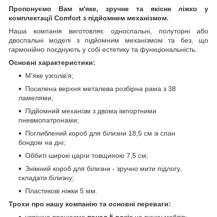
Пропонуємо Вам м'яке, зручне та якiсне ліжко у
комплектації Comfort з підйомним механізмом.
Наша компанія виготовляє односпальні, полуторні або
двоспальні моделі з підйомним механізмом та без, що
гармонійно поєднують у собі естетику та функціональність.
Основні характеристики:
М’яке узголів’я;
Посилена верхня металева розбірна рама з 38
ламелями;
Підйомний механізм з двома імпортними
пневмопатронами;
Поглиблений короб для білизни 18,5 см зі спан
бондом на дні;
Оббиті широкі царги товщиною 7,5 см;
Знімний короб для білизни - зручно мити підлогу,
складати білизну;
Пластикові ніжки 5 мм.
Трохи про нашу компанію та основні переваги:
успішно працюємо
понад 5 рокі
в на ринку меблів;