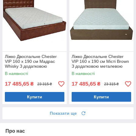
Ліжко Двоспальне Chester
Ліжко Двоспальне Chester
VIP 160 х 190 см Мадрас
VIP 160 х 190 см Місті Brown
Whisky З додатковою
З додатковою металевою
металевою цільнозварною
цільнозварною рамою
В наявності
В наявності
рамою Коричневий
Коричневий
17 485,65
17 485,65
₴
₴
23 315 ₴
23 315 ₴
Купити
Купити
Показати ще
Про нас