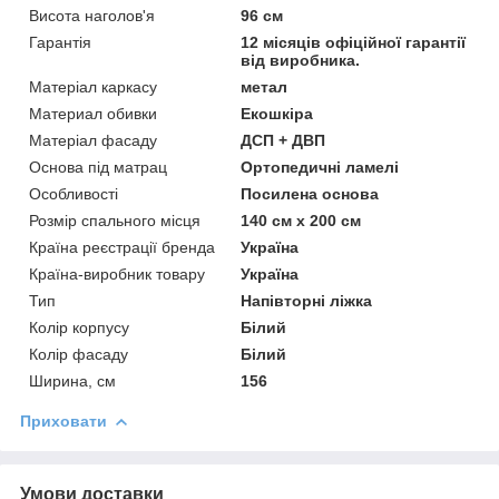
Висота наголов'я
96 см
Гарантія
12 місяців офіційної гарантії
від виробника.
Матеріал каркасу
метал
Материал обивки
Екошкіра
Матеріал фасаду
ДСП + ДВП
Основа під матрац
Ортопедичні ламелі
Особливості
Посилена основа
Розмір спального місця
140 см х 200 см
Країна реєстрації бренда
Україна
Країна-виробник товару
Україна
Тип
Напівторні ліжка
Колір корпусу
Білий
Колір фасаду
Білий
Ширина, см
156
Приховати
Умови доставки