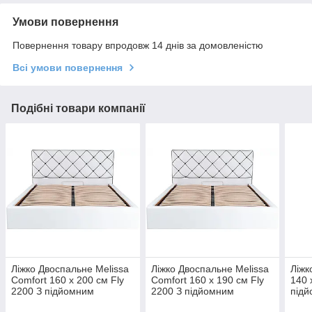
Умови повернення
Повернення товару впродовж 14 днів за домовленістю
Всі умови повернення
Подібні товари компанії
Ліжко Двоспальне Melissa
Ліжко Двоспальне Melissa
Ліжк
Comfort 160 х 200 см Fly
Comfort 160 х 190 см Fly
140 
2200 З підйомним
2200 З підйомним
підй
механізмом та нішою для
механізмом та нішою для
нішо