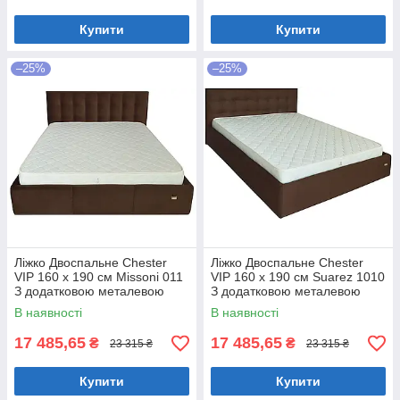
Купити
Купити
–25%
–25%
Ліжко Двоспальне Chester
Ліжко Двоспальне Chester
VIP 160 х 190 см Missoni 011
VIP 160 х 190 см Suarez 1010
З додатковою металевою
З додатковою металевою
цільнозварною рамою
цільнозварною рамою
В наявності
В наявності
Темно-коричневий
Коричневий
17 485,65
17 485,65
₴
₴
23 315 ₴
23 315 ₴
Купити
Купити