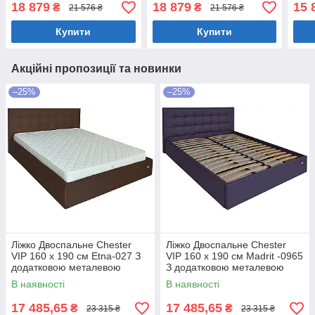
білизни Білий
білизни Білий
Біли
18 879
18 879
15 
₴
₴
21 576 ₴
21 576 ₴
Купити
Купити
Акційні пропозиції та новинки
–25%
–25%
Ліжко Двоспальне Chester
Ліжко Двоспальне Chester
VIP 160 х 190 см Etna-027 З
VIP 160 х 190 см Madrit -0965
додатковою металевою
З додатковою металевою
цільнозварною рамою
цільнозварною рамою
В наявності
В наявності
Коричневий
Фіолетовий
17 485,65
17 485,65
₴
₴
23 315 ₴
23 315 ₴