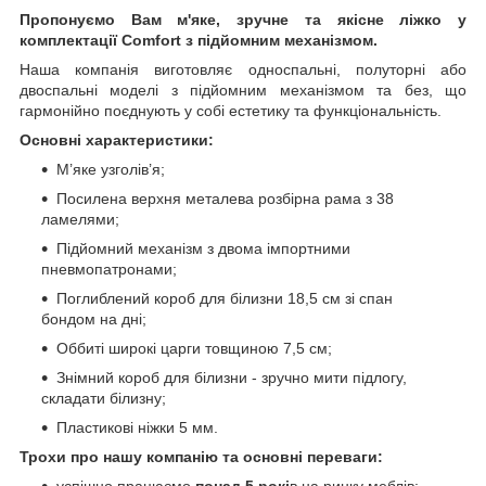
Пропонуємо Вам м'яке, зручне та якiсне ліжко у
комплектації Comfort з підйомним механізмом.
Наша компанія виготовляє односпальні, полуторні або
двоспальні моделі з підйомним механізмом та без, що
гармонійно поєднують у собі естетику та функціональність.
Основні характеристики:
М’яке узголів’я;
Посилена верхня металева розбірна рама з 38
ламелями;
Підйомний механізм з двома імпортними
пневмопатронами;
Поглиблений короб для білизни 18,5 см зі спан
бондом на дні;
Оббиті широкі царги товщиною 7,5 см;
Знімний короб для білизни - зручно мити підлогу,
складати білизну;
Пластикові ніжки 5 мм.
Трохи про нашу компанію та основні переваги:
успішно працюємо
понад 5 рокі
в на ринку меблів;