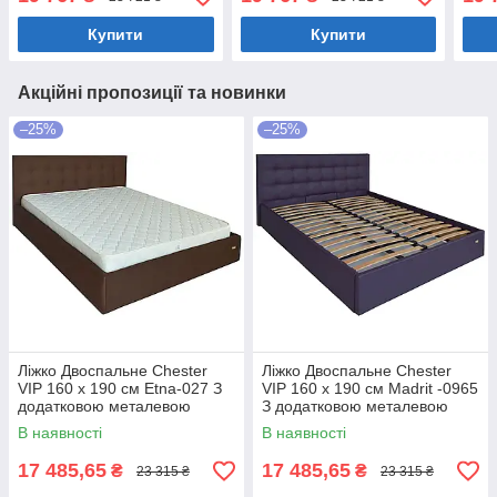
білизни Білий
білизни Бежевий
біли
Купити
Купити
Акційні пропозиції та новинки
–25%
–25%
Ліжко Двоспальне Chester
Ліжко Двоспальне Chester
VIP 160 х 190 см Etna-027 З
VIP 160 х 190 см Madrit -0965
додатковою металевою
З додатковою металевою
цільнозварною рамою
цільнозварною рамою
В наявності
В наявності
Коричневий
Фіолетовий
17 485,65
17 485,65
₴
₴
23 315 ₴
23 315 ₴