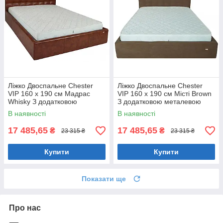
Ліжко Двоспальне Chester
Ліжко Двоспальне Chester
VIP 160 х 190 см Мадрас
VIP 160 х 190 см Місті Brown
Whisky З додатковою
З додатковою металевою
металевою цільнозварною
цільнозварною рамою
В наявності
В наявності
рамою Коричневий
Коричневий
17 485,65
17 485,65
₴
₴
23 315 ₴
23 315 ₴
Купити
Купити
Показати ще
Про нас