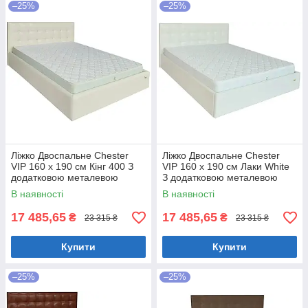
–25%
–25%
Ліжко Двоспальне Chester
Ліжко Двоспальне Chester
VIP 160 х 190 см Кінг 400 З
VIP 160 х 190 см Лаки White
додатковою металевою
З додатковою металевою
цільнозварною рамою C1
цільнозварною рамою Білий
В наявності
В наявності
Білий
17 485,65
17 485,65
₴
₴
23 315 ₴
23 315 ₴
Купити
Купити
–25%
–25%