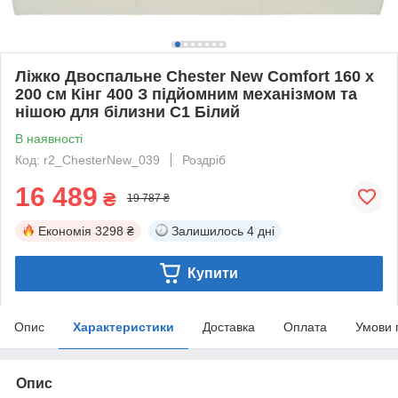
Ліжко Двоспальне Chester New Comfort 160 х
200 см Кінг 400 З підйомним механізмом та
нішою для білизни C1 Білий
В наявності
Код: r2_ChesterNew_039
Роздріб
16 489
₴
19 787 ₴
Економія
3298 ₴
Залишилось
4 дні
Купити
Опис
Характеристики
Доставка
Оплата
Умови 
Опис