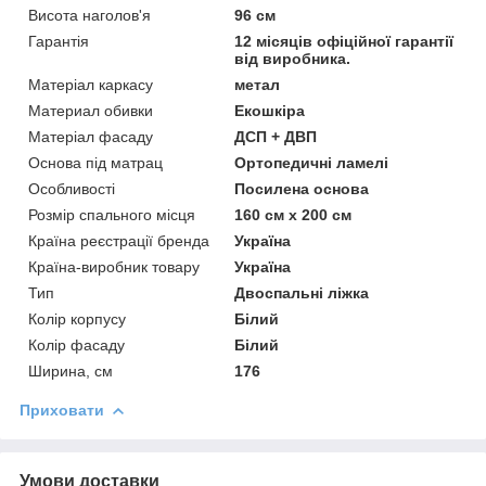
Висота наголов'я
96 см
Гарантія
12 місяців офіційної гарантії
від виробника.
Матеріал каркасу
метал
Материал обивки
Екошкіра
Матеріал фасаду
ДСП + ДВП
Основа під матрац
Ортопедичні ламелі
Особливості
Посилена основа
Розмір спального місця
160 см х 200 см
Країна реєстрації бренда
Україна
Країна-виробник товару
Україна
Тип
Двоспальні ліжка
Колір корпусу
Білий
Колір фасаду
Білий
Ширина, см
176
Приховати
Умови доставки