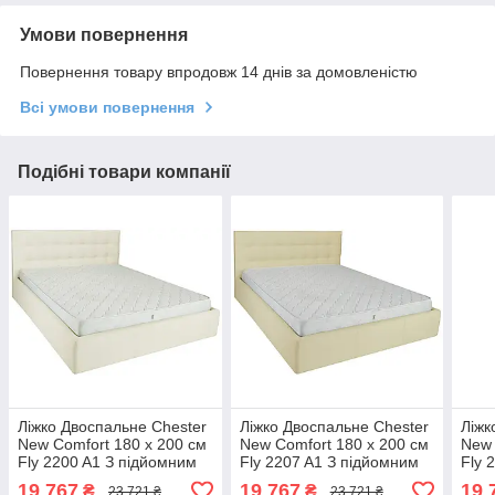
Умови повернення
Повернення товару впродовж 14 днів за домовленістю
Всі умови повернення
Подібні товари компанії
Ліжко Двоспальне Chester
Ліжко Двоспальне Chester
Ліжк
New Comfort 180 х 200 см
New Comfort 180 х 200 см
New 
Fly 2200 A1 З підйомним
Fly 2207 A1 З підйомним
Fly 
механізмом та нішою для
механізмом та нішою для
меха
19 767
19 767
19 
₴
₴
23 721 ₴
23 721 ₴