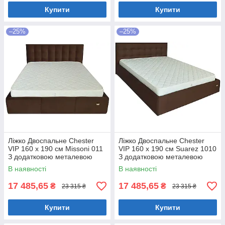
Купити
Купити
–25%
–25%
Ліжко Двоспальне Chester
Ліжко Двоспальне Chester
VIP 160 х 190 см Missoni 011
VIP 160 х 190 см Suarez 1010
З додатковою металевою
З додатковою металевою
цільнозварною рамою
цільнозварною рамою
В наявності
В наявності
Темно-коричневий
Коричневий
17 485,65
17 485,65
₴
₴
23 315 ₴
23 315 ₴
Купити
Купити