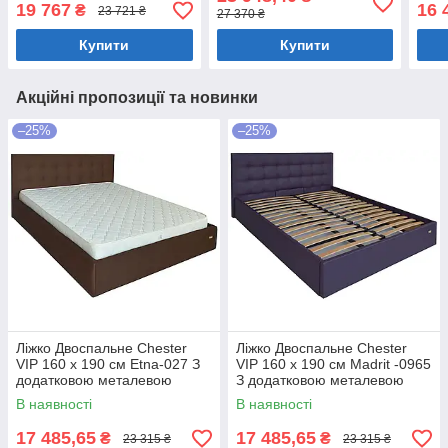
білизни Білий
нішою для білизни Білий
біли
19 767
16 
₴
23 721 ₴
27 370 ₴
Купити
Купити
Акційні пропозиції та новинки
–25%
–25%
Ліжко Двоспальне Chester
Ліжко Двоспальне Chester
VIP 160 х 190 см Etna-027 З
VIP 160 х 190 см Madrit -0965
додатковою металевою
З додатковою металевою
цільнозварною рамою
цільнозварною рамою
В наявності
В наявності
Коричневий
Фіолетовий
17 485,65
17 485,65
₴
₴
23 315 ₴
23 315 ₴