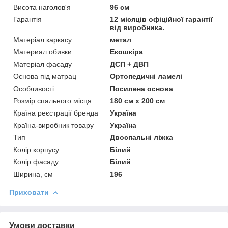
Висота наголов'я
96 см
Гарантія
12 місяців офіційної гарантії
від виробника.
Матеріал каркасу
метал
Материал обивки
Екошкіра
Матеріал фасаду
ДСП + ДВП
Основа під матрац
Ортопедичні ламелі
Особливості
Посилена основа
Розмір спального місця
180 см х 200 см
Країна реєстрації бренда
Україна
Країна-виробник товару
Україна
Тип
Двоспальні ліжка
Колір корпусу
Білий
Колір фасаду
Білий
Ширина, см
196
Приховати
Умови доставки