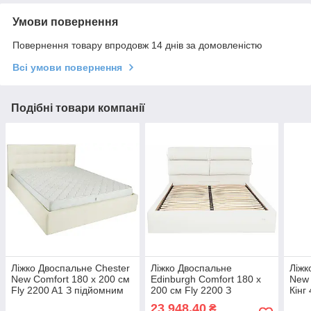
Умови повернення
Повернення товару впродовж 14 днів за домовленістю
Всі умови повернення
Подібні товари компанії
Ліжко Двоспальне Chester
Ліжко Двоспальне
Ліжк
New Comfort 180 х 200 см
Edinburgh Comfort 180 х
New 
Fly 2200 A1 З підйомним
200 см Fly 2200 З
Кінг
механізмом та нішою для
підйомним механізмом та
меха
23 948,40
₴