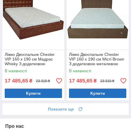
Ліжко Двоспальне Chester
Ліжко Двоспальне Chester
VIP 160 х 190 см Мадрас
VIP 160 х 190 см Місті Brown
Whisky З додатковою
З додатковою металевою
металевою цільнозварною
цільнозварною рамою
В наявності
В наявності
рамою Коричневий
Коричневий
17 485,65
17 485,65
₴
₴
23 315 ₴
23 315 ₴
Купити
Купити
Показати ще
Про нас