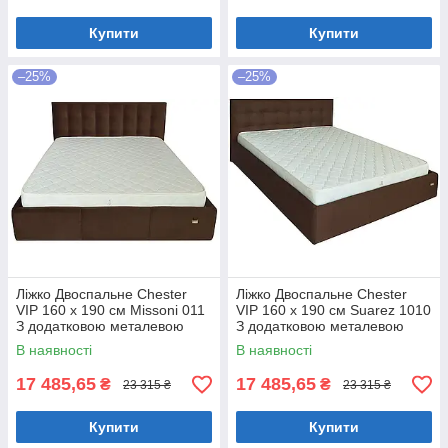
Купити
Купити
–25%
–25%
Ліжко Двоспальне Chester
Ліжко Двоспальне Chester
VIP 160 х 190 см Missoni 011
VIP 160 х 190 см Suarez 1010
З додатковою металевою
З додатковою металевою
цільнозварною рамою
цільнозварною рамою
В наявності
В наявності
Темно-коричневий
Коричневий
17 485,65
17 485,65
₴
₴
23 315 ₴
23 315 ₴
Купити
Купити