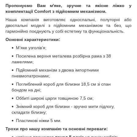
Пропонуємо Вам м'яке, зручне та якiсне ліжко у
комплектації Comfort з підйомним механізмом.
Наша компанія виготовляє односпальні, полуторні або
двоспальні моделі з підйомним механізмом та без, що
гармонійно поєднують у собі естетику та функціональність.
Основні характеристики:
М’яке узголів’я;
Посилена верхня металева розбірна рама з 38
ламелями;
Підйомний механізм з двома імпортними
пневмопатронами;
Поглиблений короб для білизни 18,5 см зі спан
бондом на дні;
Оббиті широкі царги товщиною 7,5 см;
Знімний короб для білизни - зручно мити підлогу,
складати білизну;
Пластикові ніжки 5 мм.
Трохи про нашу компанію та основні переваги:
успішно працюємо
понад 5 рокі
в на ринку меблів;