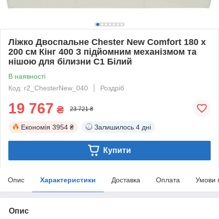
Ліжко Двоспальне Chester New Comfort 180 х
200 см Кінг 400 З підйомним механізмом та
нішою для білизни C1 Білий
В наявності
Код: r2_ChesterNew_040
Роздріб
19 767
₴
23 721 ₴
Економія
3954 ₴
Залишилось
4 дні
Купити
Опис
Характеристики
Доставка
Оплата
Умови 
Опис