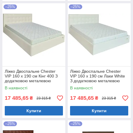
–25%
–25%
Ліжко Двоспальне Chester
Ліжко Двоспальне Chester
VIP 160 х 190 см Кінг 400 З
VIP 160 х 190 см Лаки White
додатковою металевою
З додатковою металевою
цільнозварною рамою C1
цільнозварною рамою Білий
В наявності
В наявності
Білий
17 485,65
17 485,65
₴
₴
23 315 ₴
23 315 ₴
Купити
Купити
–25%
–25%