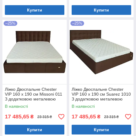
Купити
Купити
–25%
–25%
Ліжко Двоспальне Chester
Ліжко Двоспальне Chester
VIP 160 х 190 см Missoni 011
VIP 160 х 190 см Suarez 1010
З додатковою металевою
З додатковою металевою
цільнозварною рамою
цільнозварною рамою
В наявності
В наявності
Темно-коричневий
Коричневий
17 485,65
17 485,65
₴
₴
23 315 ₴
23 315 ₴
Купити
Купити