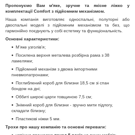
Пропонуємо Вам м'яке, зручне та якiсне ліжко у
комплектації Comfort з підйомним механізмом.
Наша компанія виготовляє односпальні, полуторні або
двоспальні моделі з підйомним механізмом та без, що
гармонійно поєднують у собі естетику та функціональність.
Основні характеристики:
М’яке узголів’я;
Посилена верхня металева розбірна рама з 38
ламелями;
Підйомний механізм з двома імпортними
пневмопатронами;
Поглиблений короб для білизни 18,5 см зі спан
бондом на дні;
Оббиті широкі царги товщиною 7,5 см;
Знімний короб для білизни - зручно мити підлогу,
складати білизну;
Пластикові ніжки 5 мм.
Трохи про нашу компанію та основні переваги:
успішно працюємо
понад 5 рокі
в на ринку меблів;