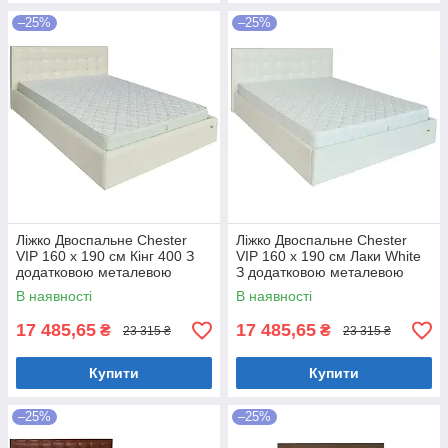
–25%
–25%
Ліжко Двоспальне Chester
Ліжко Двоспальне Chester
VIP 160 х 190 см Кінг 400 З
VIP 160 х 190 см Лаки White
додатковою металевою
З додатковою металевою
цільнозварною рамою C1
цільнозварною рамою Білий
В наявності
В наявності
Білий
17 485,65
17 485,65
₴
₴
23 315 ₴
23 315 ₴
Купити
Купити
–25%
–25%