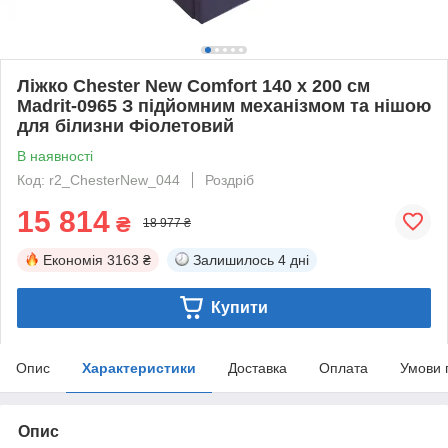
Ліжко Chester New Comfort 140 х 200 см
Madrit-0965 З підйомним механізмом та нішою
для білизни Фіолетовий
В наявності
Код: r2_ChesterNew_044
Роздріб
15 814
₴
18 977 ₴
Економія
3163 ₴
Залишилось
4 дні
Купити
Опис
Характеристики
Доставка
Оплата
Умови 
Опис