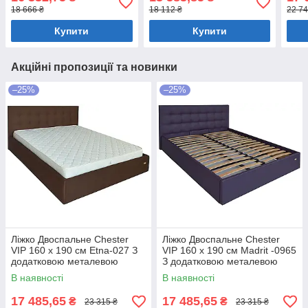
Фіолетовий
Фіолетовий
біли
18 666 ₴
18 112 ₴
22 74
Купити
Купити
Акційні пропозиції та новинки
–25%
–25%
Ліжко Двоспальне Chester
Ліжко Двоспальне Chester
VIP 160 х 190 см Etna-027 З
VIP 160 х 190 см Madrit -0965
додатковою металевою
З додатковою металевою
цільнозварною рамою
цільнозварною рамою
В наявності
В наявності
Коричневий
Фіолетовий
17 485,65
17 485,65
₴
₴
23 315 ₴
23 315 ₴