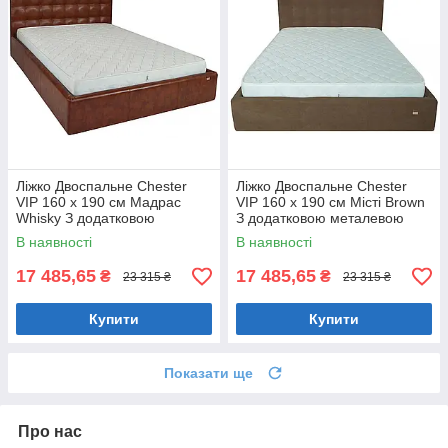
Ліжко Двоспальне Chester
Ліжко Двоспальне Chester
VIP 160 х 190 см Мадрас
VIP 160 х 190 см Місті Brown
Whisky З додатковою
З додатковою металевою
металевою цільнозварною
цільнозварною рамою
В наявності
В наявності
рамою Коричневий
Коричневий
17 485,65
17 485,65
₴
₴
23 315 ₴
23 315 ₴
Купити
Купити
Показати ще
Про нас