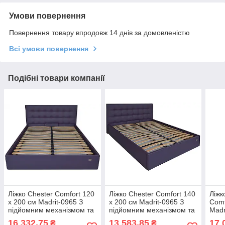
Умови повернення
Повернення товару впродовж 14 днів за домовленістю
Всі умови повернення
Подібні товари компанії
Ліжко Chester Comfort 120
Ліжко Chester Comfort 140
Ліжк
х 200 см Madrit-0965 З
х 200 см Madrit-0965 З
Comf
підйомним механізмом та
підйомним механізмом та
Madr
нішою для білизни
нішою для білизни
меха
16 332,75
13 583,85
17 
₴
₴