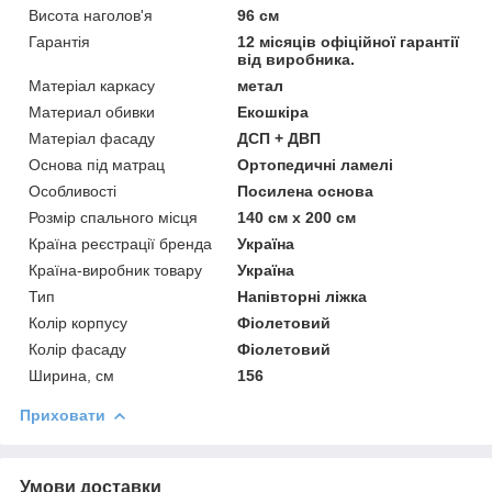
Висота наголов'я
96 см
Гарантія
12 місяців офіційної гарантії
від виробника.
Матеріал каркасу
метал
Материал обивки
Екошкіра
Матеріал фасаду
ДСП + ДВП
Основа під матрац
Ортопедичні ламелі
Особливості
Посилена основа
Розмір спального місця
140 см х 200 см
Країна реєстрації бренда
Україна
Країна-виробник товару
Україна
Тип
Напівторні ліжка
Колір корпусу
Фіолетовий
Колір фасаду
Фіолетовий
Ширина, см
156
Приховати
Умови доставки