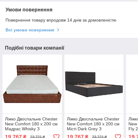
Умови повернення
Повернення товару впродовж 14 днів за домовленістю
Всі умови повернення
Подібні товари компанії
Ліжко Двоспальне Chester
Ліжко Двоспальне Chester
Ліжк
New Comfort 180 х 200 см
New Comfort 180 х 200 см
New 
Мадрас Whisky З
Місті Dark Grey З
Fly 
підйомним механізмом та
підйомним механізмом та
меха
19 767
19 767
19 
₴
₴
23 721 ₴
23 721 ₴