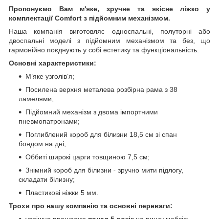
Пропонуємо Вам м'яке, зручне та якiсне ліжко у
комплектації Comfort з підйомним механізмом.
Наша компанія виготовляє односпальні, полуторні або
двоспальні моделі з підйомним механізмом та без, що
гармонійно поєднують у собі естетику та функціональність.
Основні характеристики:
М’яке узголів’я;
Посилена верхня металева розбірна рама з 38
ламелями;
Підйомний механізм з двома імпортними
пневмопатронами;
Поглиблений короб для білизни 18,5 см зі спан
бондом на дні;
Оббиті широкі царги товщиною 7,5 см;
Знімний короб для білизни - зручно мити підлогу,
складати білизну;
Пластикові ніжки 5 мм.
Трохи про нашу компанію та основні переваги:
успішно працюємо
понад 5 рокі
в на ринку меблів;