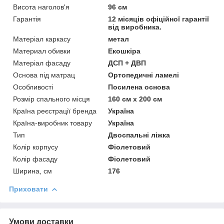
Висота наголов'я
96 см
Гарантія
12 місяців офіційної гарантії
від виробника.
Матеріал каркасу
метал
Материал обивки
Екошкіра
Матеріал фасаду
ДСП + ДВП
Основа під матрац
Ортопедичні ламелі
Особливості
Посилена основа
Розмір спального місця
160 см х 200 см
Країна реєстрації бренда
Україна
Країна-виробник товару
Україна
Тип
Двоспальні ліжка
Колір корпусу
Фіолетовий
Колір фасаду
Фіолетовий
Ширина, см
176
Приховати
Умови доставки