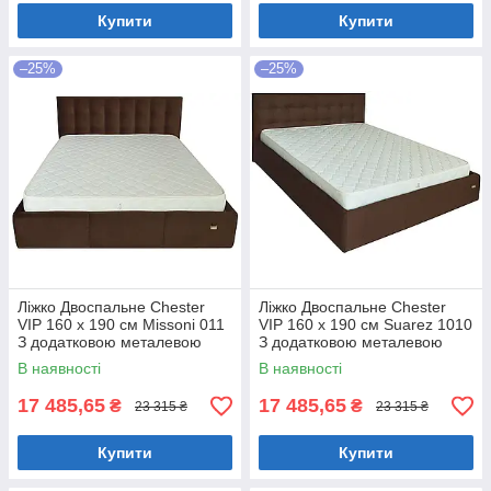
Купити
Купити
–25%
–25%
Ліжко Двоспальне Chester
Ліжко Двоспальне Chester
VIP 160 х 190 см Missoni 011
VIP 160 х 190 см Suarez 1010
З додатковою металевою
З додатковою металевою
цільнозварною рамою
цільнозварною рамою
В наявності
В наявності
Темно-коричневий
Коричневий
17 485,65
17 485,65
₴
₴
23 315 ₴
23 315 ₴
Купити
Купити