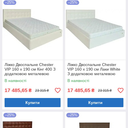
–25%
–25%
Ліжко Двоспальне Chester
Ліжко Двоспальне Chester
VIP 160 х 190 см Кінг 400 З
VIP 160 х 190 см Лаки White
додатковою металевою
З додатковою металевою
цільнозварною рамою C1
цільнозварною рамою Білий
В наявності
В наявності
Білий
17 485,65
17 485,65
₴
₴
23 315 ₴
23 315 ₴
Купити
Купити
–25%
–25%