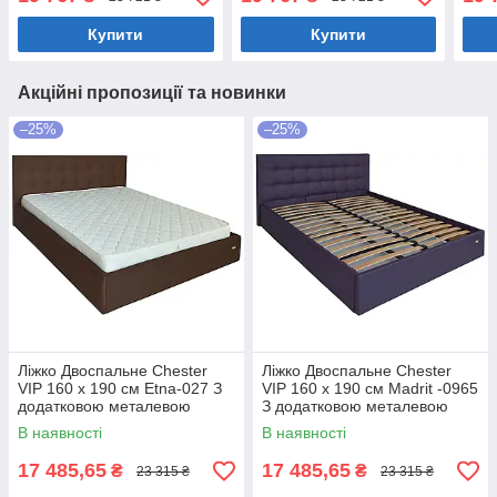
нішою для білизни
нішою для білизни Темно-
біли
Коричневий
сірий
Купити
Купити
Акційні пропозиції та новинки
–25%
–25%
Ліжко Двоспальне Chester
Ліжко Двоспальне Chester
VIP 160 х 190 см Etna-027 З
VIP 160 х 190 см Madrit -0965
додатковою металевою
З додатковою металевою
цільнозварною рамою
цільнозварною рамою
В наявності
В наявності
Коричневий
Фіолетовий
17 485,65
17 485,65
₴
₴
23 315 ₴
23 315 ₴