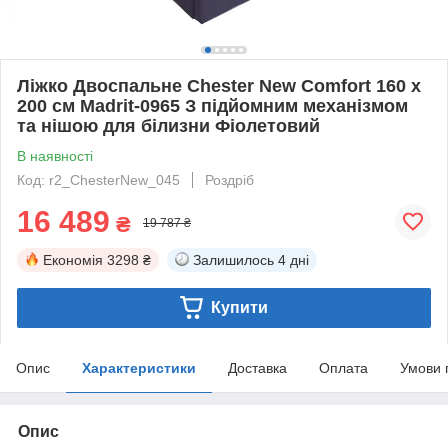
Ліжко Двоспальне Chester New Comfort 160 х
200 см Madrit-0965 З підйомним механізмом
та нішою для білизни Фіолетовий
В наявності
Код: r2_ChesterNew_045
Роздріб
16 489
₴
19 787 ₴
Економія
3298 ₴
Залишилось
4 дні
Купити
Опис
Характеристики
Доставка
Оплата
Умови 
Опис