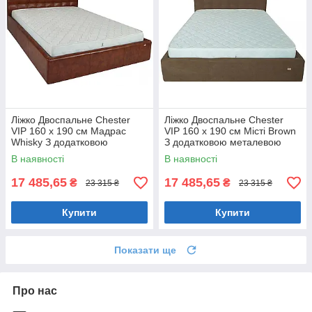
Ліжко Двоспальне Chester
Ліжко Двоспальне Chester
VIP 160 х 190 см Мадрас
VIP 160 х 190 см Місті Brown
Whisky З додатковою
З додатковою металевою
металевою цільнозварною
цільнозварною рамою
В наявності
В наявності
рамою Коричневий
Коричневий
17 485,65
17 485,65
₴
₴
23 315 ₴
23 315 ₴
Купити
Купити
Показати ще
Про нас