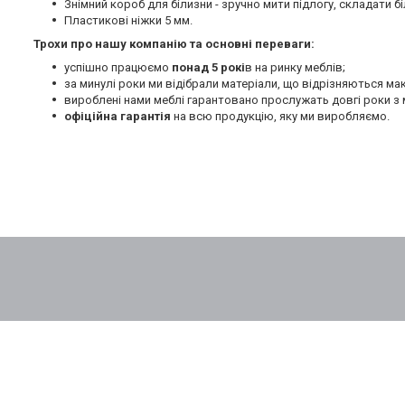
Знімний короб для білизни - зручно мити підлогу, складати бі
Пластикові ніжки 5 мм.
Трохи про нашу компанію та основні переваги:
успішно працюємо
понад 5 рокі
в на ринку меблів;
за минулі роки ми відібрали матеріали, що відрізняються м
вироблені нами меблі гарантовано прослужать довгі роки з 
офіційна гарантія
на всю продукцію, яку ми виробляємо.