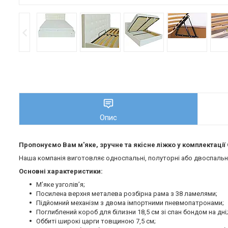
Опис
Пропонуємо Вам м'яке, зручне та якiсне ліжко у комплектаці
Наша компанія виготовляє односпальні, полуторні або двоспальні 
Основні характеристики:
М’яке узголів’я;
Посилена верхня металева розбірна рама з 38 ламелями;
Підйомний механізм з двома імпортними пневмопатронами;
Поглиблений короб для білизни 18,5 см зі спан бондом на дні;
Оббиті широкі царги товщиною 7,5 см;