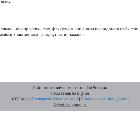
лизну;
аксимальною практичністю, фактурним зовнішнім виглядом та стійкістю 
мінімальним зносом та відсутністю ламання;
Сайт створений на маркетплейсі
Prom.ua
Продавець на Bigl.ua
ART Group |
Поскаржитися на контент
|
Політика конфіденційності
Select Language
▼