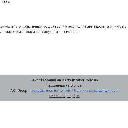
лизну;
аксимальною практичністю, фактурним зовнішнім виглядом та стійкістю 
мінімальним зносом та відсутністю ламання;
Сайт створений на маркетплейсі
Prom.ua
Продавець на Bigl.ua
ART Group |
Поскаржитися на контент
|
Політика конфіденційності
Select Language
▼