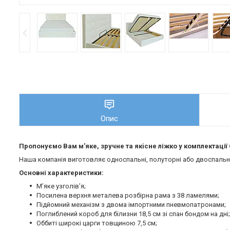
Опис
Пропонуємо Вам м'яке, зручне та якiсне ліжко у комплектаці
Наша компанія виготовляє односпальні, полуторні або двоспальні 
Основні характеристики:
М’яке узголів’я;
Посилена верхня металева розбірна рама з 38 ламелями;
Підйомний механізм з двома імпортними пневмопатронами;
Поглиблений короб для білизни 18,5 см зі спан бондом на дні;
Оббиті широкі царги товщиною 7,5 см;