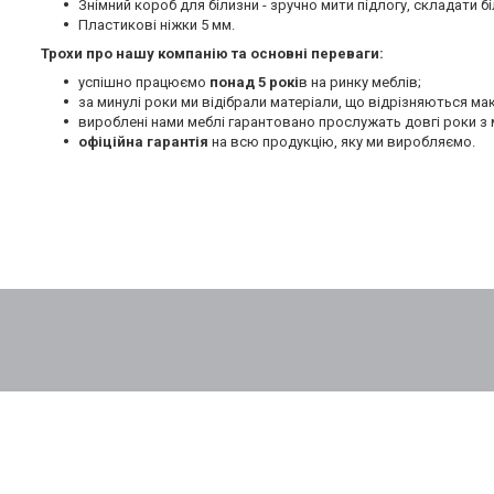
Знімний короб для білизни - зручно мити підлогу, складати бі
Пластикові ніжки 5 мм.
Трохи про нашу компанію та основні переваги:
успішно працюємо
понад 5 рокі
в на ринку меблів;
за минулі роки ми відібрали матеріали, що відрізняються м
вироблені нами меблі гарантовано прослужать довгі роки з 
офіційна гарантія
на всю продукцію, яку ми виробляємо.