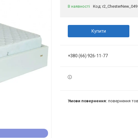
В наявності
Код:
r2_ChesterNew_049
Купити
+380 (66) 926-11-77
повернення тов