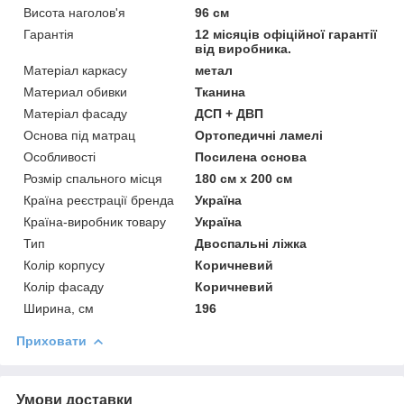
Висота наголов'я
96 см
Гарантія
12 місяців офіційної гарантії
від виробника.
Матеріал каркасу
метал
Материал обивки
Тканина
Матеріал фасаду
ДСП + ДВП
Основа під матрац
Ортопедичні ламелі
Особливості
Посилена основа
Розмір спального місця
180 см х 200 см
Країна реєстрації бренда
Україна
Країна-виробник товару
Україна
Тип
Двоспальні ліжка
Колір корпусу
Коричневий
Колір фасаду
Коричневий
Ширина, см
196
Приховати
Умови доставки