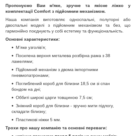
Пропонуємо Вам м'яке, зручне та якiсне ліжко у
комплектації Comfort з підйомним механізмом.
Наша компанія виготовляє односпальні, полуторні або
двоспальні моделі з підйомним механізмом та без, що
гармонійно поєднують у собі естетику та функціональність.
Основні характеристики:
М’яке узголів’я;
Посилена верхня металева розбірна рама з 38
ламелями;
Підйомний механізм з двома імпортними
пневмопатронами;
Поглиблений короб для білизни 18,5 см зі спан
бондом на дні;
Оббиті широкі царги товщиною 7,5 см;
Знімний короб для білизни - зручно мити підлогу,
складати білизну;
Пластикові ніжки 5 мм.
Трохи про нашу компанію та основні переваги:
успішно працюємо
понад 5 рокі
в на ринку меблів;