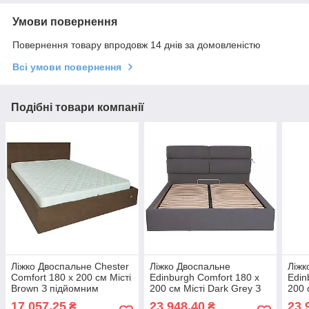
Умови повернення
Повернення товару впродовж 14 днів за домовленістю
Всі умови повернення
Подібні товари компанії
Ліжко Двоспальне Chester
Ліжко Двоспальне
Ліжк
Comfort 180 х 200 см Місті
Edinburgh Comfort 180 х
Edin
Brown З підйомним
200 см Місті Dark Grey З
200 
механізмом та нішою для
підйомним механізмом та
підй
17 057,25
23 948,40
23 
₴
₴