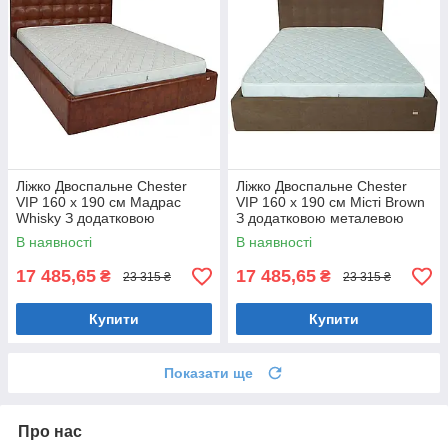
Ліжко Двоспальне Chester
Ліжко Двоспальне Chester
VIP 160 х 190 см Мадрас
VIP 160 х 190 см Місті Brown
Whisky З додатковою
З додатковою металевою
металевою цільнозварною
цільнозварною рамою
В наявності
В наявності
рамою Коричневий
Коричневий
17 485,65
17 485,65
₴
₴
23 315 ₴
23 315 ₴
Купити
Купити
Показати ще
Про нас