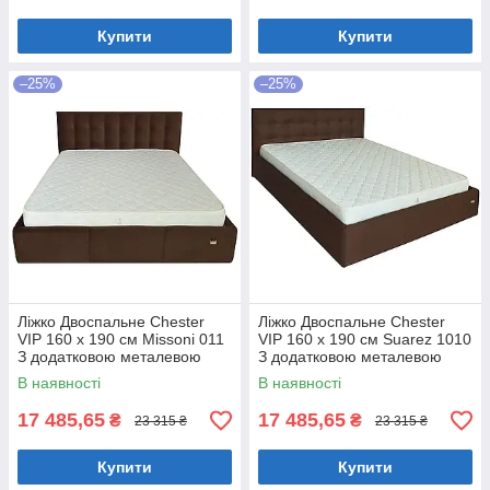
Купити
Купити
–25%
–25%
Ліжко Двоспальне Chester
Ліжко Двоспальне Chester
VIP 160 х 190 см Missoni 011
VIP 160 х 190 см Suarez 1010
З додатковою металевою
З додатковою металевою
цільнозварною рамою
цільнозварною рамою
В наявності
В наявності
Темно-коричневий
Коричневий
17 485,65
17 485,65
₴
₴
23 315 ₴
23 315 ₴
Купити
Купити