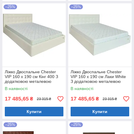
–25%
–25%
Ліжко Двоспальне Chester
Ліжко Двоспальне Chester
VIP 160 х 190 см Кінг 400 З
VIP 160 х 190 см Лаки White
додатковою металевою
З додатковою металевою
цільнозварною рамою C1
цільнозварною рамою Білий
В наявності
В наявності
Білий
17 485,65
17 485,65
₴
₴
23 315 ₴
23 315 ₴
Купити
Купити
–25%
–25%