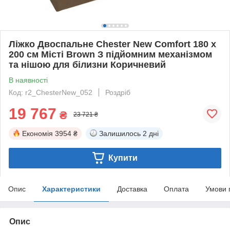
Ліжко Двоспальне Chester New Comfort 180 х
200 см Місті Brown З підйомним механізмом
та нішою для білизни Коричневий
В наявності
Код: r2_ChesterNew_052
Роздріб
19 767
₴
23 721 ₴
Економія
3954 ₴
Залишилось
2 дні
Купити
Опис
Характеристики
Доставка
Оплата
Умови 
Опис